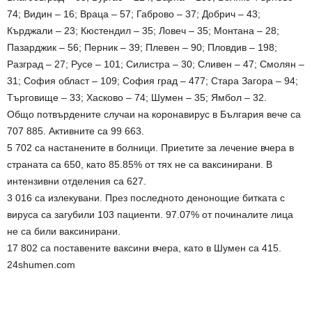
74; Видин – 16; Враца – 57; Габрово – 37; Добрич – 43;
Кърджали – 23; Кюстендил – 35; Ловеч – 35; Монтана – 28;
Пазарджик – 56; Перник – 39; Плевен – 90; Пловдив – 198;
Разград – 27; Русе – 101; Силистра – 30; Сливен – 47; Смолян –
31; София област – 109; София град – 477; Стара Загора – 94;
Търговище – 33; Хасково – 74; Шумен – 35; Ямбол – 32.
Общо потвърдените случаи на коронавирус в България вече са
707 885. Активните са 99 663.
5 702 са настанените в болници. Приетите за лечение вчера в
страната са 650, като 85.85% от тях не са ваксинирани. В
интензивни отделения са 627.
3 016 са излекувани. През последното денонощие битката с
вируса са загубили 103 пациенти. 97.07% от починалите лица
не са били ваксинирани.
17 802 са поставените ваксини вчера, като в Шумен са 415.
24shumen.com