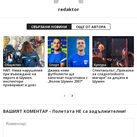
redaktor
СВЪРЗАНИ НОВИНИ
ОЩЕ ОТ АВТОРА
Общество
Спорт
Култура
НАП: Няма нарушения
Двама нови
Спектакълът „Приказка
при въвеждане на
футболисти ще
за сладкопойното
еврото в Шумен,
започнат подготовка с
магаре“ за децата в
инспектори
„Волов Шумен 2007“
Шумен
проверяват и днес
ВАШИЯТ КОМЕНТАР - Полетата НЕ са задължителни!