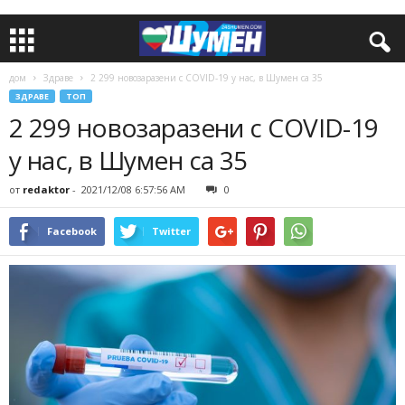
дом
Здраве
2 299 новозаразени с COVID-19 у нас, в Шумен са 35
ЗДРАВЕ
ТОП
2 299 новозаразени с COVID-19
у нас, в Шумен са 35
от
redaktor
-
2021/12/08 6:57:56 AM
0
Facebook
Twitter