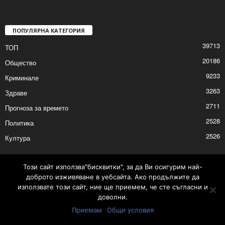
Спектакълът „Приказка за
сладкопойното магаре“ за децата в
Шумен
2026/01/17 9:44:38 AM
ПОПУЛЯРНА КАТЕГОРИЯ
39713
ТОП
20186
Общество
9233
Криминале
3263
Здраве
2711
Прогноза за времето
2528
Политика
Този сайт използва"бисквитки", за да Ви осигурим най-
доброто изживяване в уебсайта. Ако продължите да
2526
Култура
използвате този сайт, ние ще приемем, че сте съгласни и
доволни.
Приемам
Общи условия