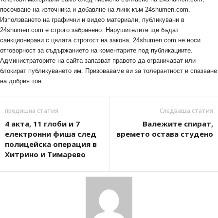
посочване на източника и добавяне на линк към 24shumen.com.
Използването на графични и видео материали, публикувани в
24shumen.com е строго забранено. Нарушителите ще бъдат
санкционирани с цялата строгост на закона. 24shumen.com не носи
отговорност за съдържанието на коментарите под публикациите.
Администраторите на сайта запазват правото да ограничават или
блокират публикуването им. Призоваваме ви за толерантност и спазване
на добрия тон.
предишна статия
Следваща статия
4 акта, 11 глоби и 7
Валежите спират,
електронни фиша след
времето остава студено
полицейска операция в
Хитрино и Тимарево