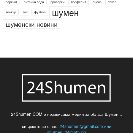
Менделсон
ПИН-код
Синя зона
Яворов
банкомат
деца
български филми
д-р Нигяр Джафер
интересно
кадри
новини
кражба
медия
музика
най-новото
незаконна сеч
паркинг
питейна вода
проверки
професия
сцена
такса
шумен
театър
топ
футбол
шуменски новини