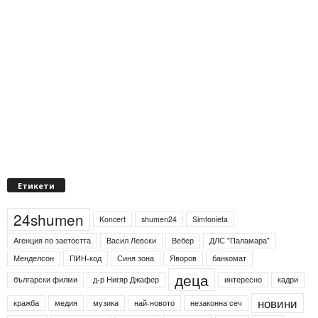
Етикети
24shumen
Koncert
shumen24
Simfonieta
Агенция по заетостта
Васил Левски
Вебер
ДЛС "Паламара"