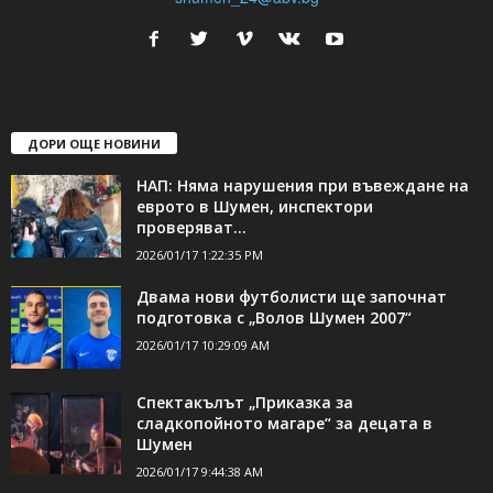
24Shumen.COM е независима медия за област Шумен...
свържете се с нас:
24shumen@gmail.com или
shumen_24@abv.bg
ДОРИ ОЩЕ НОВИНИ
НАП: Няма нарушения при въвеждане на
еврото в Шумен, инспектори
проверяват...
2026/01/17 1:22:35 PM
Двама нови футболисти ще започнат
подготовка с „Волов Шумен 2007“
2026/01/17 10:29:09 AM