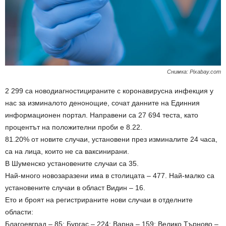
Снимка: Pixabay.com
2 299 са новодиагностицираните с коронавирусна инфекция у
нас за изминалото денонощие, сочат данните на Единния
информационен портал. Направени са 27 694 теста, като
процентът на положителни проби е 8.22.
81.20% от новите случаи, установени през изминалите 24 часа,
са на лица, които не са ваксинирани.
В Шуменско установените случаи са 35.
Най-много новозаразени има в столицата – 477. Най-малко са
установените случаи в област Видин – 16.
Ето и броят на регистрираните нови случаи в отделните
области:
Благоевград – 85; Бургас – 224; Варна – 159; Велико Търново –