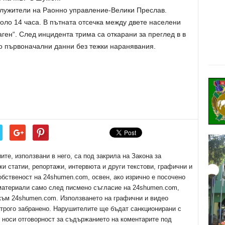
 служители на Раонно управление-Велики Преслав.
оло 14 часа. В пътната отсечка между двете населени
ген“. След инцидента трима са откарани за преглед в в
 първоначални данни без тежки наранявания.
е, използвани в него, са под закрила на Закона за
ки статии, репортажи, интервюта и други текстови, графични и
обственост на 24shumen.com, освен, ако изрично е посочено
 материали само след писмено съгласие на 24shumen.com,
 към 24shumen.com. Използването на графични и видео
трого забранено. Нарушителите ще бъдат санкционирани с
е носи отговорност за съдържанието на коментарите под