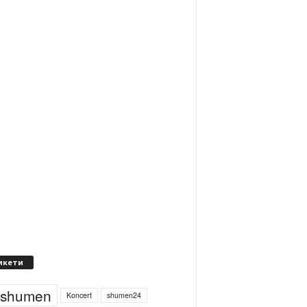
икети
4shumen
Koncert
shumen24