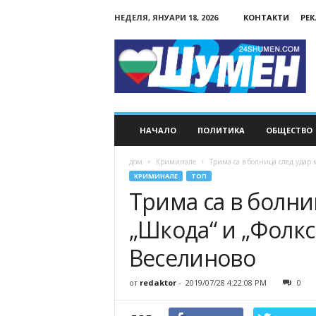
НЕДЕЛЯ, ЯНУАРИ 18, 2026
КОНТАКТИ
РЕ
24Shumen.COM
НАЧАЛО
ПОЛИТИКА
ОБЩЕСТВО
дом
Криминале
Трима са в болница след удар 
КРИМИНАЛЕ
ТОП
Трима са в болни
„Шкода“ и „Фолкс
Веселиново
от
redaktor
-
2019/07/28 4:22:08 PM
0