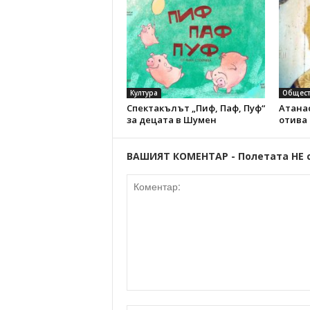
Култура
Общест
Спектакълът „Пиф, Паф, Пуф“
Атанас
за децата в Шумен
отива
ВАШИЯТ КОМЕНТАР - Полетата НЕ 