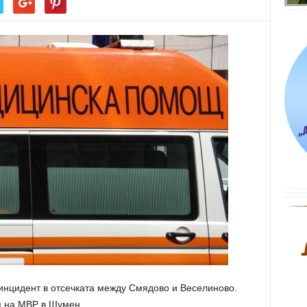
инцидент в отсечката между Смядово и Веселиново.
я на МВР в Шумен.