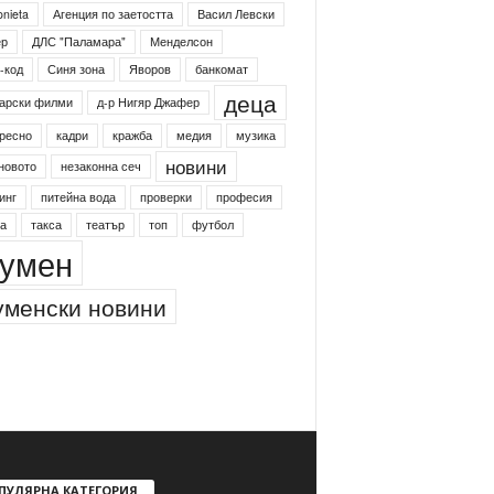
onieta
Агенция по заетостта
Васил Левски
ер
ДЛС "Паламара"
Менделсон
-код
Синя зона
Яворов
банкомат
деца
арски филми
д-р Нигяр Джафер
ресно
кадри
кражба
медия
музика
новини
новото
незаконна сеч
инг
питейна вода
проверки
професия
а
такса
театър
топ
футбол
умен
менски новини
ПУЛЯРНА КАТЕГОРИЯ