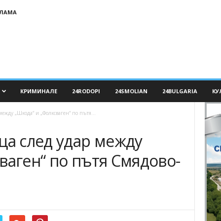
КЛАМА
КРИМИНАЛЕ
24RODOPI
24SMOLIAN
24BULGARIA
КУ
между „Шкода“ и „Фолксваген“ по пътя...
ца след удар между
ваген“ по пътя Смядово-