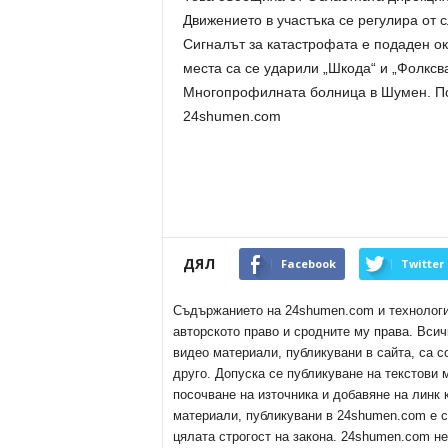
Движението в участъка се регулира от
Сигналът за катастрофата е подаден ок
места са се ударили „Шкода“ и „Фолксва
Многопрофилната болница в Шумен. По
24shumen.com
ДЯЛ
Facebook
Twitter
Съдържанието на 24shumen.com и технологиит
авторското право и сродните му права. Всич
видео материали, публикувани в сайта, са с
друго. Допуска се публикуване на текстови
посочване на източника и добавяне на линк
материали, публикувани в 24shumen.com е с
цялата строгост на закона. 24shumen.com н