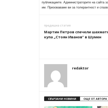
публикациите. Администраторите на сайта з
им. Призоваваме ви за толерантност и спазв
предишна статия
Мартин Петров спечели шахмат
купа „Стоян Иванов“ в Шумен
redaktor
СВЪРЗАНИ НОВИНИ
ОЩЕ ОТ АВТОРА