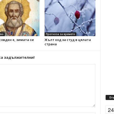
во
Прогноза за времето
овден е, зимата си
Жълт код за студ в цялата
страна
са задължителни!
Ет
2