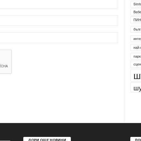
Simf
Веб
ПИН
бълг
инте
най-
парк
сцен
ш
шу
ДОРИ ОЩЕ НОВИНИ
ПО