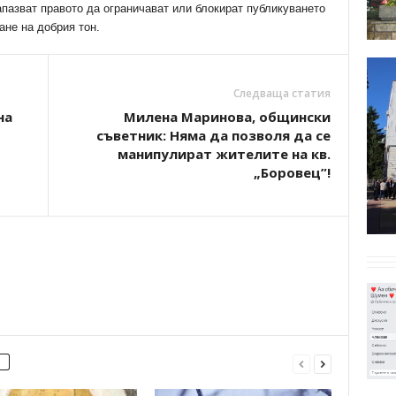
апазват правото да ограничават или блокират публикуването
ане на добрия тон.
Следваща статия
на
Милена Маринова, общински
съветник: Няма да позволя да се
манипулират жителите на кв.
„Боровец”!