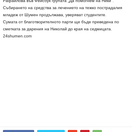
Рафаилова във Фейсбук групата „Да помогнем на Ники“.
Събирането на средства за лечението на тежко пострадалия
младеж от Шумен продължава, уверяват студентите.
Сумата от благотворителното парти ще бъде преведена по
сметката за дарения на Николай до края на седмицата.
24shumen.com