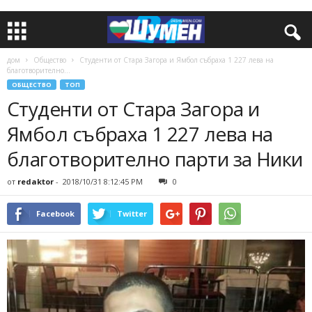
дом
Общество
Студенти от Стара Загора и Ямбол събраха 1 227 лева на
благотворително...
ОБЩЕСТВО
ТОП
Студенти от Стара Загора и
Ямбол събраха 1 227 лева на
благотворително парти за Ники
от
redaktor
-
2018/10/31 8:12:45 PM
0
Facebook
Twitter