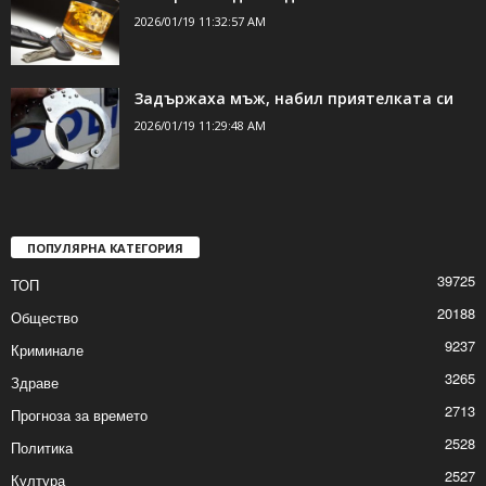
джоба му откриха метамфетамин
2026/01/19 11:34:38 AM
Почерпен седна зад волана
2026/01/19 11:32:57 AM
Задържаха мъж, набил приятелката си
2026/01/19 11:29:48 AM
ПОПУЛЯРНА КАТЕГОРИЯ
39725
ТОП
20188
Общество
9237
Криминале
3265
Здраве