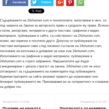
Facebook
Twitter
Съдържанието на 24shumen.com и технологиите, използвани в него, са
под закрила на Закона за авторското право и сродните му права. Всички
статии, репортажи, интервюта и други текстови, графични и видео
материали, публикувани в сайта, са собственост на 24shumen.com,
освен, ако изрично е посочено друго. Допуска се публикуване на
текстови материали само след писмено съгласие на 24shumen.com,
посочване на източника и добавяне на линк към 24shumen.com.
Използването на графични и видео материали, публикувани в
24shumen.com е строго забранено. Нарушителите ще бъдат
санкционирани с цялата строгост на закона. 24shumen.com не носи
отговорност за съдържанието на коментарите под публикациите.
Администраторите на сайта запазват правото да ограничават или
блокират публикуването им. Призоваваме ви за толерантност и спазване
на добрия тон.
предишна статия
Следваща статия
Празник на науката
Прогнозата за ноември: