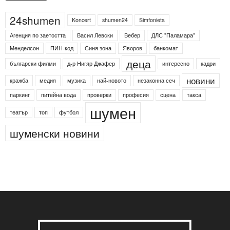
Етикети
24shumen
Koncert
shumen24
Simfonieta
Агенция по заетостта
Васил Левски
Вебер
ДЛС "Паламара"
Менделсон
ПИН-код
Синя зона
Яворов
банкомат
деца
български филми
д-р Нигяр Джафер
интересно
кадри
новини
кражба
медия
музика
най-новото
незаконна сеч
паркинг
питейна вода
проверки
професия
сцена
такса
шумен
театър
топ
футбол
шуменски новини