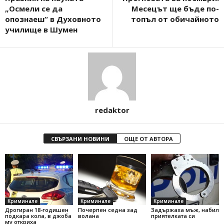
„Осмели се да
Месецът ще бъде по-
опознаеш“ в Духовното
топъл от обичайното
училище в Шумен
redaktor
СВЪРЗАНИ НОВИНИ
ОЩЕ ОТ АВТОРА
Криминале
Криминале
Криминале
Дрогиран 18-годишен
Почерпен седна зад
Задържаха мъж, набил
подкара кола, в джоба
волана
приятелката си
му откриха