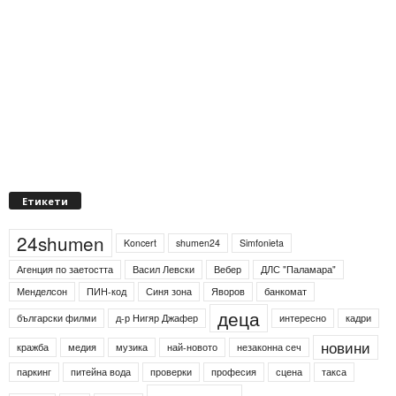
Етикети
24shumen
Koncert
shumen24
Simfonieta
Агенция по заетостта
Васил Левски
Вебер
ДЛС "Паламара"
Менделсон
ПИН-код
Синя зона
Яворов
банкомат
деца
български филми
д-р Нигяр Джафер
интересно
кадри
новини
кражба
медия
музика
най-новото
незаконна сеч
паркинг
питейна вода
проверки
професия
сцена
такса