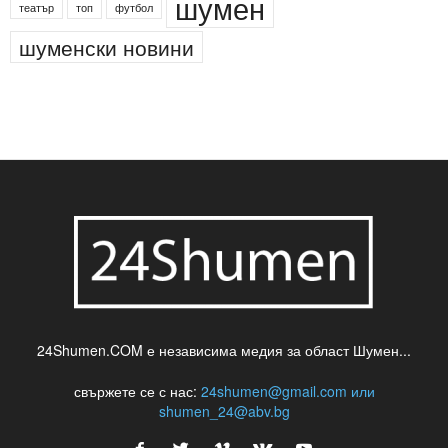
шумен
театър
топ
футбол
шуменски новини
24Shumen.COM е независима медия за област Шумен...
свържете се с нас:
24shumen@gmail.com или
shumen_24@abv.bg