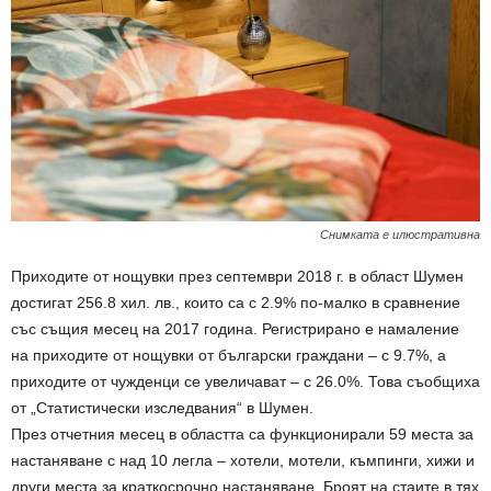
Снимката е илюстративна
Приходите от нощувки през септември 2018 г. в област Шумен
достигат 256.8 хил. лв., които са с 2.9% по-малко в сравнение
със същия месец на 2017 година. Регистрирано е намаление
на приходите от нощувки от български граждани – с 9.7%, а
приходите от чужденци се увеличават – с 26.0%. Това съобщиха
от „Статистически изследвания“ в Шумен.
През отчетния месец в областта са функционирали 59 места за
настаняване с над 10 легла – хотели, мотели, къмпинги, хижи и
други места за краткосрочно настаняване. Броят на стаите в тях