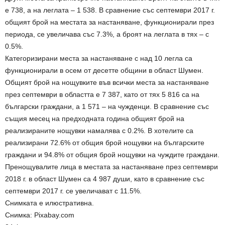
е 738, а на леглата – 1 538. В сравнение със септември 2017 г.
общият брой на местата за настаняване, функционирали през
периода, се увеличава със 7.3%, а броят на леглата в тях – с
0.5%.
Категоризирани места за настаняване с над 10 легла са
функционирали в осем от десетте общини в област Шумен.
Общият брой на нощувките във всички места за настаняване
през септември в областта е 7 387, като от тях 5 816 са на
български граждани, а 1 571 – на чужденци. В сравнение със
същия месец на предходната година общият брой на
реализираните нощувки намалява с 0.2%. В хотелите са
реализирани 72.6% от общия брой нощувки на българските
граждани и 94.8% от общия брой нощувки на чуждите граждани.
Пренощувалите лица в местата за настаняване през септември
2018 г. в област Шумен са 4 987 души, като в сравнение със
септември 2017 г. се увеличават с 11.5%.
Снимката е илюстративна.
Снимка: Pixabay.com