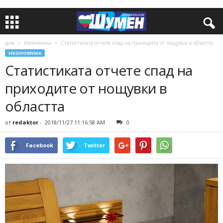
дом
Икономика
Статистиката отчете спад на приходите от нощувки в областта
ИКОНОМИКА
Статистиката отчете спад на
приходите от нощувки в
областта
от
redaktor
-
2018/11/27 11:16:58 AM
0
Facebook
Twitter