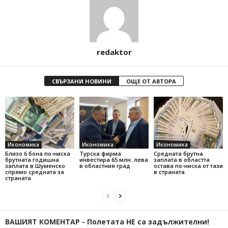
redaktor
СВЪРЗАНИ НОВИНИ
ОЩЕ ОТ АВТОРА
Икономика
Икономика
Икономика
Близо 6 бона по-ниска
Турска фирма
Средната брутна
брутната годишна
инвестира 65 млн. лева
заплата в областта
заплата в Шуменско
в областния град
остава по-ниска от тази
спрямо средната за
в страната
страната
ВАШИЯТ КОМЕНТАР - Полетата НЕ са задължителни!