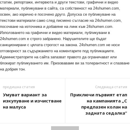
статии, репортажи, интервюта и други текстови, графични и видео
материали, публикувани в сайта, са собственост на 24shumen.com,
освен, ако изрично е посочено друго. Допуска се публикуване на
текстови материали само след писмено съгласие на 24shumen.com,
посочване на източника и добавяне на линк към 24shumen.com.
Използването на графични и видео материали, публикувани в
24shumen.com е строго забранено. Нарушителите ще бъдат
санкционирани с цялата строгост на закона. 24shumen.com не носи
отговорност за съдържанието на коментарите под публикациите.
Администраторите на сайта запазват правото да ограничават или
блокират публикуването им. Призоваваме ви за толерантност и спазване
на добрия тон.
предишна статия
Следваща статия
Умуват вариант за
Приключи първият етап
изкупуване и изчистване
на кампанията „С
на малуса
предпазен колан на
задната седалка“