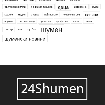
деца
български филми
д-р Нигяр Джафер
интересно
кадри
новини
кражба
медия
музика
най-новото
незаконна сеч
паркинг
питейна вода
проверки
професия
сцена
такса
шумен
театър
топ
футбол
шуменски новини