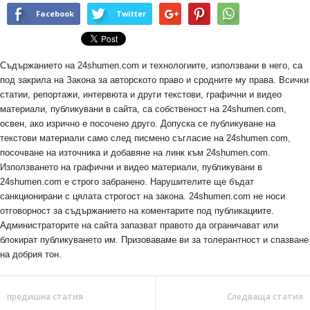
Facebook
Twitter
Съдържанието на 24shumen.com и технологиите, използвани в него, са
под закрила на Закона за авторското право и сродните му права. Всички
статии, репортажи, интервюта и други текстови, графични и видео
материали, публикувани в сайта, са собственост на 24shumen.com,
освен, ако изрично е посочено друго. Допуска се публикуване на
текстови материали само след писмено съгласие на 24shumen.com,
посочване на източника и добавяне на линк към 24shumen.com.
Използването на графични и видео материали, публикувани в
24shumen.com е строго забранено. Нарушителите ще бъдат
санкционирани с цялата строгост на закона. 24shumen.com не носи
отговорност за съдържанието на коментарите под публикациите.
Администраторите на сайта запазват правото да ограничават или
блокират публикуването им. Призоваваме ви за толерантност и спазване
на добрия тон.
предишна статия
Следваща статия