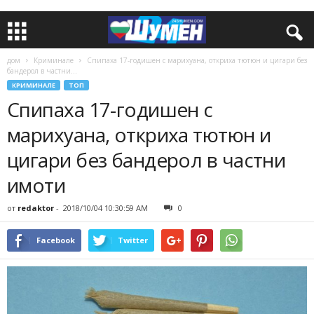
дом
Криминале
Спипаха 17-годишен с марихуана, откриха тютюн и цигари без
бандерол в частни...
КРИМИНАЛЕ
ТОП
Спипаха 17-годишен с
марихуана, откриха тютюн и
цигари без бандерол в частни
имоти
от
redaktor
-
2018/10/04 10:30:59 AM
0
Facebook
Twitter