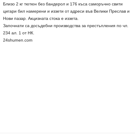
Близо 2 кг тютюн без бандерол и 176 къса саморъчно свити
цигари бил намерени и иззети от адреси във Велики Преслав и
Нови пазар. Акцизната стока е иззета.
Започнати са досъдебни производства за престъпления по чл.
234 ал. 1 от НК.
24shumen.com