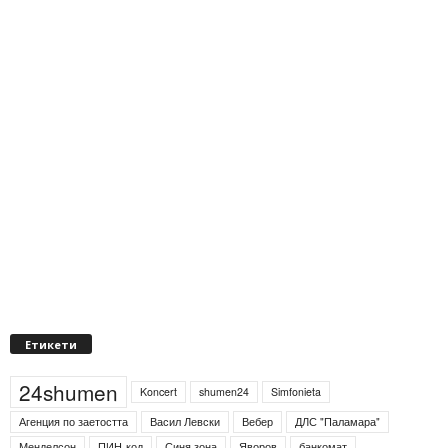
Етикети
24shumen
Koncert
shumen24
Simfonieta
Агенция по заетостта
Васил Левски
Вебер
ДЛС "Паламара"
Менделсон
ПИН-код
Синя зона
Яворов
банкомат