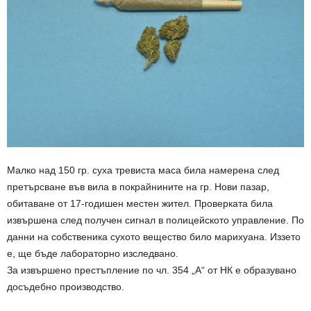
Малко над 150 гр. суха тревиста маса била намерена след
претърсване във вила в покрайнините на гр. Нови пазар,
обитаване от 17-годишен местен жител. Проверката била
извършена след получен сигнал в полицейското управление. По
данни на собственика сухото вещество било марихуана. Иззето
е, ще бъде лабораторно изследвано.
За извършено престъпление по чл. 354 „А“ от НК е образувано
досъдебно производство.