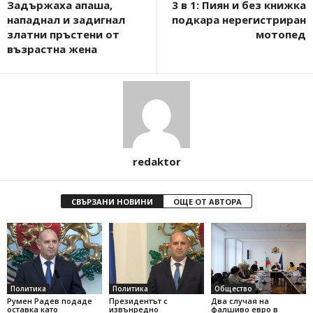
Задържаха апаша,
3 в 1: Пиян и без книжка
нападнал и задигнал
подкара нерегистриран
златни пръстени от
мотопед
възрастна жена
redaktor
СВЪРЗАНИ НОВИНИ
ОЩЕ ОТ АВТОРА
Политика
Политика
Общество
Румен Радев подаде
Президентът с
Два случая на
оставка като
извънредно
фалшиво евро в