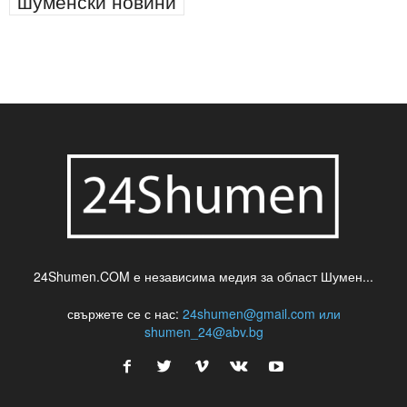
паркинг
питейна вода
проверки
професия
сцена
такса
шумен
театър
топ
футбол
шуменски новини
24Shumen.COM е независима медия за област Шумен...
свържете се с нас:
24shumen@gmail.com или