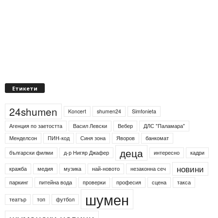
Етикети
24shumen
Koncert
shumen24
Simfonieta
Агенция по заетостта
Васил Левски
Вебер
ДЛС "Паламара"
Менделсон
ПИН-код
Синя зона
Яворов
банкомат
деца
български филми
д-р Нигяр Джафер
интересно
кадри
новини
кражба
медия
музика
най-новото
незаконна сеч