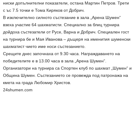
ниски допълнителни показатели, остана Мартин Петров. Трети
с ъс 7.5 точки е Тома Киряков от Добрич.
В изключително силното състезание в зала „Арена Шумен“
взеха участие 64 шахматисти. Специално за блиц турнира
дойдоха състезатели от Русе, Варна и Добрич. Специален гост
на турнира бе и Мая Иванова – дъщеря на именития шуменски
шахматист чието име носи състезанието.
Срещите днес започнаха от 9.30 часа. Награждаването на
победителите е в 13.00 часа в зала „Арена Шумен“.
Организатори на турнира са Спортен клуб по шахмат „Шумен“ и
Община Шумен. Състезанието се провежда под патронажа на
кмета на града Любомир Христов.
24shumen.com