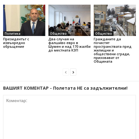
Политика
Общество
Общество
Президентът с
Два случая на
Гражданите да
извънредно
фалшиво евро в
почистят
обръщение
Шумен и над 170 жалби
пространствата пред
до местната КЗП
жилищни и
обществени сгради,
призовават от
Общината
ВАШИЯТ КОМЕНТАР - Полетата НЕ са задължителни!