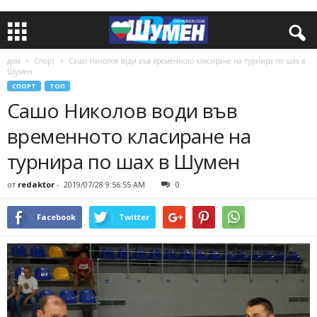
дом
Спорт
Сашо Николов води във временното класиране на турнира по шах в
Шумен
СПОРТ
ТОП
Сашо Николов води във
временното класиране на
турнира по шах в Шумен
от
redaktor
-
2019/07/28 9:56:55 AM
0
Facebook
Twitter