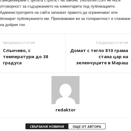
санкционирани с цялата строгост на закона. 24shumen.com не носи
отговорност за съдържанието на коментарите под публикациите.
Администраторите на сайта запазват правото да ограничават или
блокират публикуването им. Призоваваме ви за толерантност и спазване
на добрия тон.
предишна статия
Следваща статия
Слънчево, с
Домат с тегло 810 грама
температури до 38
стана цар на
градуса
зеленчуците в Мараш
redaktor
СВЪРЗАНИ НОВИНИ
ОЩЕ ОТ АВТОРА