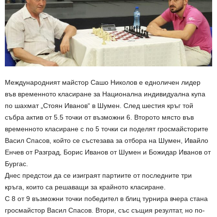
Международният майстор Сашо Николов е едноличен лидер
във временното класиране за Национална индивидуална купа
по шахмат „Стоян Иванов“ в Шумен. След шестия кръг той
събра актив от 5.5 точки от възможни 6. Второто място във
временното класиране с по 5 точки си поделят гросмайсторите
Васил Спасов, който се състезава за отбора на Шумен, Ивайло
Енчев от Разград, Борис Иванов от Шумен и Божидар Иванов от
Бургас.
Днес предстои да се изиграят партиите от последните три
кръга, които са решаващи за крайното класиране.
С 8 от 9 възможни точки победител в блиц турнира вчера стана
гросмайстор Васил Спасов. Втори, със същия резултат, но по-