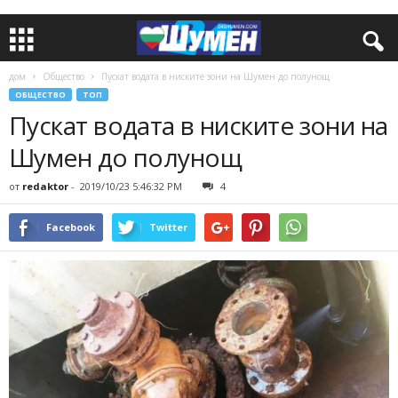
дом
Общество
Пускат водата в ниските зони на Шумен до полунощ
ОБЩЕСТВО
ТОП
Пускат водата в ниските зони на
Шумен до полунощ
от
redaktor
-
2019/10/23 5:46:32 PM
4
Facebook
Twitter