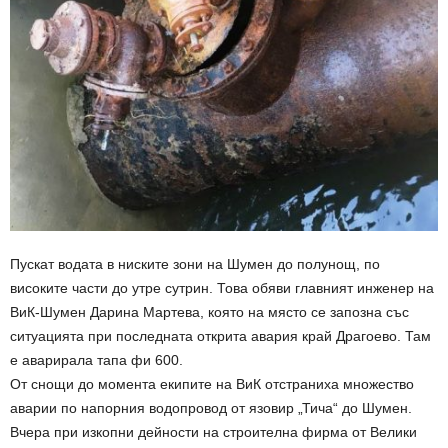
Пускат водата в ниските зони на Шумен до полунощ, по
високите части до утре сутрин. Това обяви главният инженер на
ВиК-Шумен Дарина Мартева, която на място се запозна със
ситуацията при последната открита авария край Драгоево. Там
е аварирала тапа фи 600.
От снощи до момента екипите на ВиК отстраниха множество
аварии по напорния водопровод от язовир „Тича“ до Шумен.
Вчера при изкопни дейности на строителна фирма от Велики