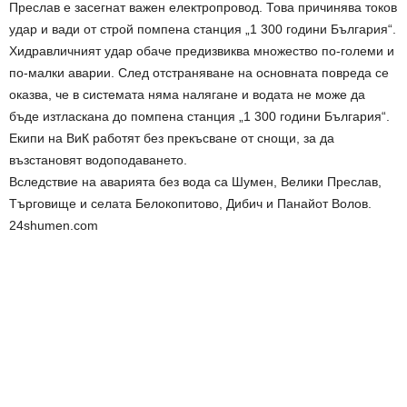
Преслав е засегнат важен електропровод. Това причинява токов
удар и вади от строй помпена станция „1 300 години България“.
Хидравличният удар обаче предизвиква множество по-големи и
по-малки аварии. След отстраняване на основната повреда се
оказва, че в системата няма налягане и водата не може да
бъде изтласкана до помпена станция „1 300 години България“.
Екипи на ВиК работят без прекъсване от снощи, за да
възстановят водоподаването.
Вследствие на аварията без вода са Шумен, Велики Преслав,
Търговище и селата Белокопитово, Дибич и Панайот Волов.
24shumen.com