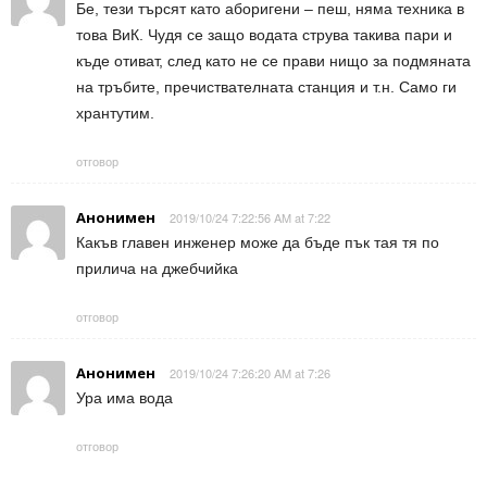
Бе, тези търсят като аборигени – пеш, няма техника в
това ВиК. Чудя се защо водата струва такива пари и
къде отиват, след като не се прави нищо за подмяната
на тръбите, пречиствателната станция и т.н. Само ги
хрантутим.
отговор
Анонимен
2019/10/24 7:22:56 AM at 7:22
Какъв главен инженер може да бъде пък тая тя по
прилича на джебчийка
отговор
Анонимен
2019/10/24 7:26:20 AM at 7:26
Ура има вода
отговор