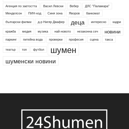
Етикети
24shumen
Koncert
shumen24
Simfonieta
Агенция по заетостта
Васил Левски
Вебер
ДЛС "Паламара"
Менделсон
ПИН-код
Синя зона
Яворов
банкомат
деца
български филми
д-р Нигяр Джафер
интересно
кадри
новини
кражба
медия
музика
най-новото
незаконна сеч
паркинг
питейна вода
проверки
професия
сцена
такса
шумен
театър
топ
футбол
шуменски новини