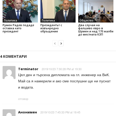
Политика
Политика
Общество
Румен Радев подаде
Президентът с
Два случая на
оставка като
извънредно
фалшиво евро в
президент
обръщение
Шумен и над 170 жалби
до местната КЗП
4 КОМЕНТАРИ
Terminator
2019/10/23 7:30:28 PM at 19:30
Цял ден и търсеха дипломата на гл. инженер на ВиК.
Май са я намерили и ако сме послушни ще ни пуснат
и водата.
отговор
Анонимен
2019/10/23 7:45:33 PM at 19:45