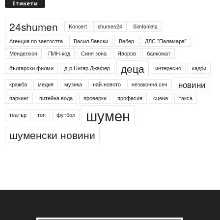
Етикети
24shumen
Koncert
shumen24
Simfonieta
Агенция по заетостта
Васил Левски
Вебер
ДЛС "Паламара"
Менделсон
ПИН-код
Синя зона
Яворов
банкомат
деца
български филми
д-р Нигяр Джафер
интересно
кадри
новини
кражба
медия
музика
най-новото
незаконна сеч
паркинг
питейна вода
проверки
професия
сцена
такса
шумен
театър
топ
футбол
шуменски новини