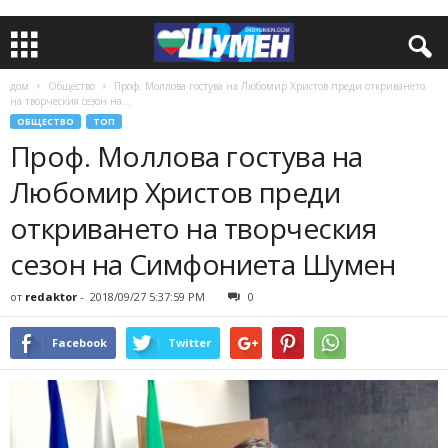
дом
Общество
Проф. Моллова гостува на Любомир Христов преди откриването
на творческия сезон на...
ОБЩЕСТВО
ТОП
Проф. Моллова гостува на
Любомир Христов преди
откриването на творческия
сезон на Симфониета Шумен
от
redaktor
-
2018/09/27 5:37:59 PM
0
Facebook
Twitter