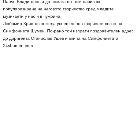
Панчо Владигеров и да помага по този начин за
популяризиране на неговото творчество сред младите
музиканти у нас и в чужбина.
Любомир Христов пожела успешен нов творчески сезон на
Симфониета Шумен. По-рано той изпрати поздравителен адрес
до диригента Станислав Ушев и екипа на Симфониетата.
24shumen.com