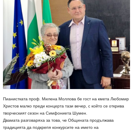
Пианистката проф. Милена Моллова бе гост на кмета Любомир
Христов малко преди концерта тази вечер, с който се открива
творческият сезон на Симфониета Шумен.
Двамата разговаряха за това, че Общината продължава
традицията да подкрепя конкурсите на името на