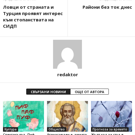
Ловци от страната и
Райони без ток днес
Турция проявят интерес
към стопанствата на
СИДП
redaktor
СВЪРЗАНИ НОВИНИ
ОЩЕ ОТ АВТОРА
Култура
Общество
Прогноза за времето
Спектакълът „Пиф,
Атанасовден е, зимата
Жълт код за студ в