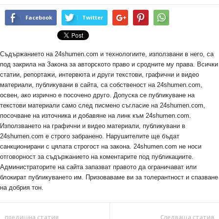
Facebook
Twitter
Съдържанието на 24shumen.com и технологиите, използвани в него, са
под закрила на Закона за авторското право и сродните му права. Всички
статии, репортажи, интервюта и други текстови, графични и видео
материали, публикувани в сайта, са собственост на 24shumen.com,
освен, ако изрично е посочено друго. Допуска се публикуване на
текстови материали само след писмено съгласие на 24shumen.com,
посочване на източника и добавяне на линк към 24shumen.com.
Използването на графични и видео материали, публикувани в
24shumen.com е строго забранено. Нарушителите ще бъдат
санкционирани с цялата строгост на закона. 24shumen.com не носи
отговорност за съдържанието на коментарите под публикациите.
Администраторите на сайта запазват правото да ограничават или
блокират публикуването им. Призоваваме ви за толерантност и спазване
на добрия тон.
предишна статия
Следваща статия