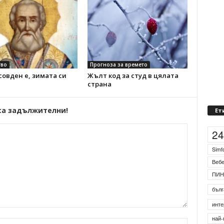
во
Прогноза за времето
овден е, зимата си
Жълт код за студ в цялата
страна
са задължителни!
Ет
2
Simf
Веб
ПИН
бълг
инте
най-