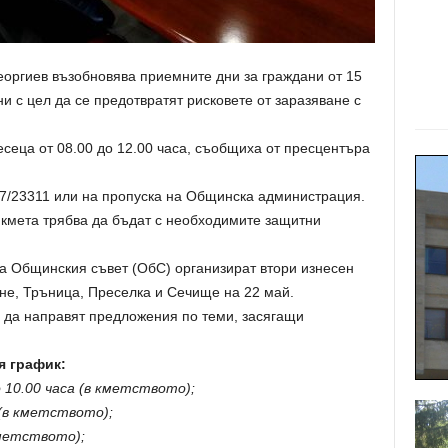
еоргиев възобновява приемните дни за граждани от 15
и с цел да се предотвратят рисковете от заразяване с
есеца от 08.00 до 12.00 часа, съобщиха от пресцентъра
37/23311 или на пропуска на Oбщинска администрация.
 кмета трябва да бъдат с необходимите защитни
а Общинския съвет (ОбС) организират втори изнесен
не, Тръница, Преселка и Сечище на 22 май.
и да направят предложения по теми, засягащи
я график:
 10.00 часа (в кметството);
 (в кметството);
кметството);