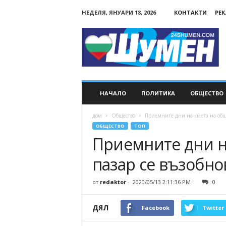
НЕДЕЛЯ, ЯНУАРИ 18, 2026
КОНТАКТИ
РЕ
24Shumen.COM
НАЧАЛО
ПОЛИТИКА
ОБЩЕСТВО
дом
Общество
Приемните дни на кмета на общи
ОБЩЕСТВО
ТОП
Приемните дни н
пазар се възобно
от
redaktor
-
2020/05/13 2:11:36 PM
0
ДЯЛ
Facebook
Twitter