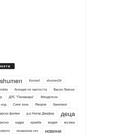
икети
4shumen
Koncert
shumen24
onieta
Агенция по заетостта
Васил Левски
ер
ДЛС "Паламара"
Менделсон
-код
Синя зона
Яворов
банкомат
деца
арски филми
д-р Нигяр Джафер
ресно
кадри
кражба
медия
музика
новини
новото
незаконна сеч