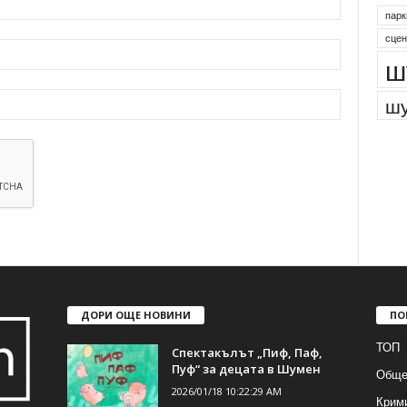
парк
сцен
ш
шу
ДОРИ ОЩЕ НОВИНИ
ПО
ТОП
Спектакълът „Пиф, Паф,
Пуф“ за децата в Шумен
Обще
2026/01/18 10:22:29 AM
Крим