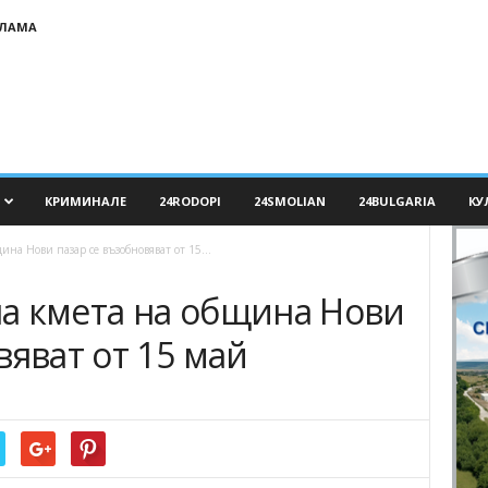
КЛАМА
КРИМИНАЛЕ
24RODOPI
24SMOLIAN
24BULGARIA
КУ
на Нови пазар се възобновяват от 15...
а кмета на община Нови
вяват от 15 май