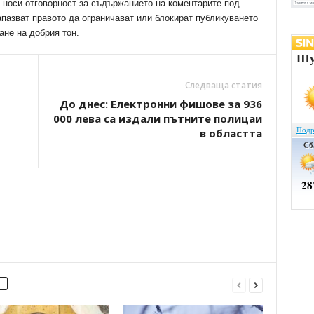
е носи отговорност за съдържанието на коментарите под
апазват правото да ограничават или блокират публикуването
ане на добрия тон.
Следваща статия
До днес: Електронни фишове за 936
000 лева са издали пътните полицаи
в областта