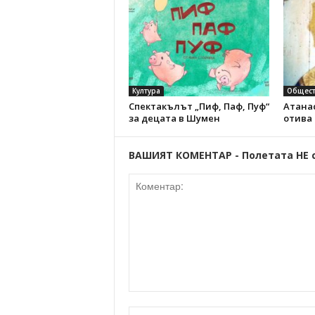
Култура
Общест
Спектакълът „Пиф, Паф, Пуф“
Атанас
за децата в Шумен
отива
ВАШИЯТ КОМЕНТАР - Полетата НЕ 