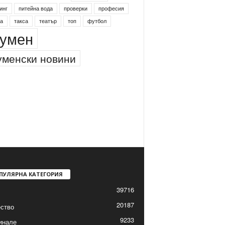
инг
питейна вода
проверки
професия
а
такса
театър
топ
футбол
умен
менски новини
ПУЛЯРНА КАТЕГОРИЯ
39716
20187
ство
9233
инале