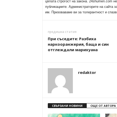
цялата строгост на закона. 24shumen.com н
публикациите. Администраторите на сайта з
им. Призоваваме ви за толерантност и спазв
предишна статия
При съседите: Разбиха
наркооранжерия, баща и син
отглеждали марихуана
redaktor
СВЪРЗАНИ НОВИНИ
ОЩЕ ОТ АВТОРА