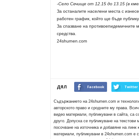
-Село Сечище от 12.15 до 13.15 (в км
За останалите населени места с изнесе
работен график, който ще бъде публик
За спазване на противоепидемичните м
средства.
24shumen.com
ДЯЛ
Facebook
Twitter
Съдържанието на 24shumen.com и технологиит
авторското право и сродните му права. Всич
видео материали, публикувани в сайта, са с
друго. Допуска се публикуване на текстови
посочване на източника и добавяне на линк
материали, публикувани в 24shumen.com е с