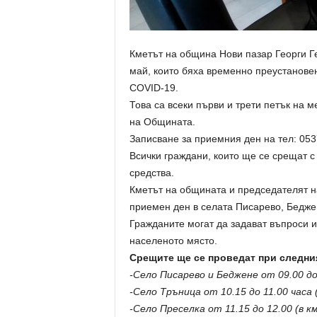
Кметът на община Нови пазар Георги Г
май, които бяха временно преустановен
COVID-19.
Това са всеки първи и трети петък на м
на Общината.
Записване за приемния ден на тел: 05
Всички граждани, които ще се срещат с
средства.
Кметът на общината и председателят н
приемен ден в селата Писарево, Бедже
Гражданите могат да задават въпроси 
населеното място.
Срещите ще се проведат при следни
-Село Писарево и Беджене от 09.00 до
-Село Тръница от 10.15 до 11.00 часа
-Село Преселка от 11.15 до 12.00 (в 