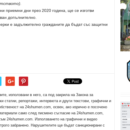
етството).
ни приемни дни през 2020 година, ще се изготви
уван допълнително.
ерки е задължително гражданите да бъдат със защитни
е, използвани в него, са под закрила на Закона за
ки статии, репортажи, интервюта и други текстови, графични и
обственост на 24shumen.com, освен, ако изрично е посочено
 материали само след писмено съгласие на 24shumen.com,
 към 24shumen.com. Използването на графични и видео
трого забранено. Нарушителите ще бъдат санкционирани с