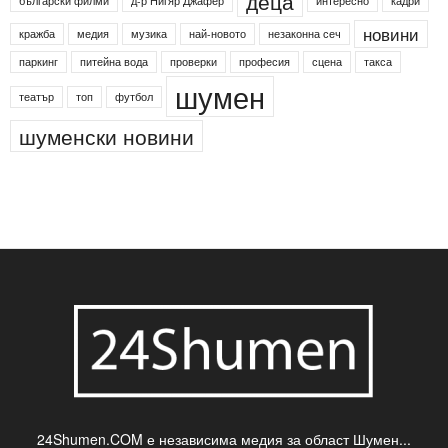
24shumen
Koncert
shumen24
Simfonieta
Агенция по заетостта
Васил Левски
Вебер
ДЛС "Паламара"
Менделсон
ПИН-код
Синя зона
Яворов
банкомат
деца
български филми
д-р Нигяр Джафер
интересно
кадри
новини
кражба
медия
музика
най-новото
незаконна сеч
паркинг
питейна вода
проверки
професия
сцена
такса
шумен
театър
топ
футбол
шуменски новини