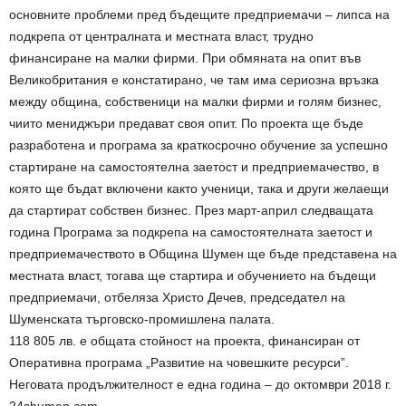
основните проблеми пред бъдещите предприемачи – липса на
подкрепа от централната и местната власт, трудно
финансиране на малки фирми. При обмяната на опит във
Великобритания е констатирано, че там има сериозна връзка
между община, собственици на малки фирми и голям бизнес,
чиито мениджъри предават своя опит. По проекта ще бъде
разработена и програма за краткосрочно обучение за успешно
стартиране на самостоятелна заетост и предприемачество, в
която ще бъдат включени както ученици, така и други желаещи
да стартират собствен бизнес. През март-април следващата
година Програма за подкрепа на самостоятелната заетост и
предприемачеството в Община Шумен ще бъде представена на
местната власт, тогава ще стартира и обучението на бъдещи
предприемачи, отбеляза Христо Дечев, председател на
Шуменската търговско-промишлена палата.
118 805 лв. е общата стойност на проекта, финансиран от
Оперативна програма „Развитие на човешките ресурси”.
Неговата продължителност е една година – до октомври 2018 г.
24shumen.com