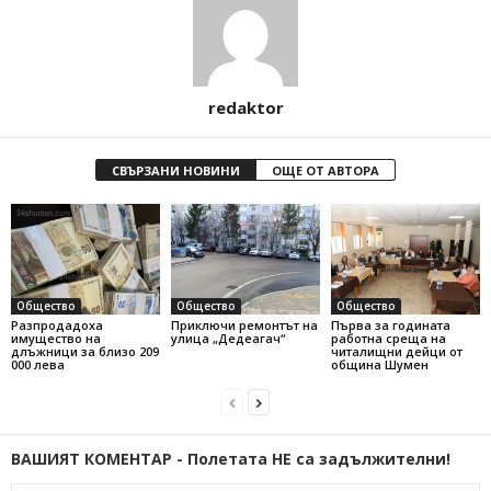
redaktor
СВЪРЗАНИ НОВИНИ
ОЩЕ ОТ АВТОРА
Общество
Общество
Общество
Разпродадоха
Приключи ремонтът на
Първа за годината
имущество на
улица „Дедеагач“
работна среща на
длъжници за близо 209
читалищни дейци от
000 лева
община Шумен
ВАШИЯТ КОМЕНТАР - Полетата НЕ са задължителни!