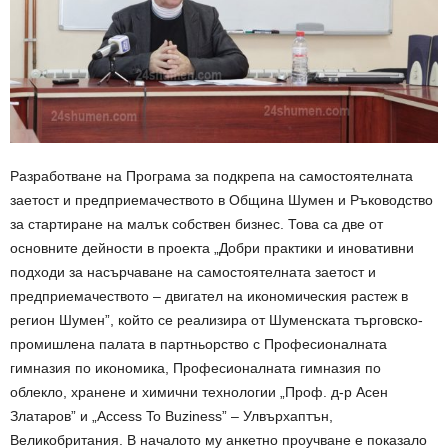
Разработване на Програма за подкрепа на самостоятелната
заетост и предприемачеството в Община Шумен и Ръководство
за стартиране на малък собствен бизнес. Това са две от
основните дейности в проекта „Добри практики и иновативни
подходи за насърчаване на самостоятелната заетост и
предприемачеството – двигател на икономическия растеж в
регион Шумен”, който се реализира от Шуменската търговско-
промишлена палата в партньорство с Професионалната
гимназия по икономика, Професионалната гимназия по
облекло, хранене и химични технологии „Проф. д-р Асен
Златаров” и „Access To Buziness” – Улвърхаптън,
Великобритания. В началото му анкетно проучване е показало