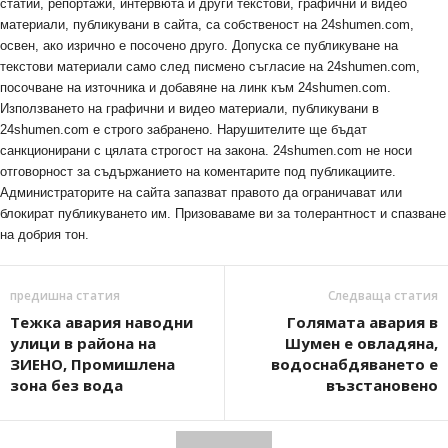
статии, репортажи, интервюта и други текстови, графични и видео
материали, публикувани в сайта, са собственост на 24shumen.com,
освен, ако изрично е посочено друго. Допуска се публикуване на
текстови материали само след писмено съгласие на 24shumen.com,
посочване на източника и добавяне на линк към 24shumen.com.
Използването на графични и видео материали, публикувани в
24shumen.com е строго забранено. Нарушителите ще бъдат
санкционирани с цялата строгост на закона. 24shumen.com не носи
отговорност за съдържанието на коментарите под публикациите.
Администраторите на сайта запазват правото да ограничават или
блокират публикуването им. Призоваваме ви за толерантност и спазване
на добрия тон.
предишна статия
Следваща статия
Тежка авария наводни
Голямата авария в
улици в района на
Шумен е овладяна,
ЗИЕНО, Промишлена
водоснабдяването е
зона без вода
възстановено