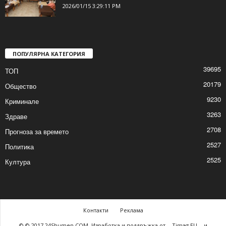
Първа за годината работна среща на
читалищни дейци от община Шумен
2026/01/15 3:29:11 PM
ПОПУЛЯРНА КАТЕГОРИЯ
39695
ТОП
20179
Общество
9230
Криминале
3263
Здраве
2708
Прогноза за времето
2527
Политика
2525
Култура