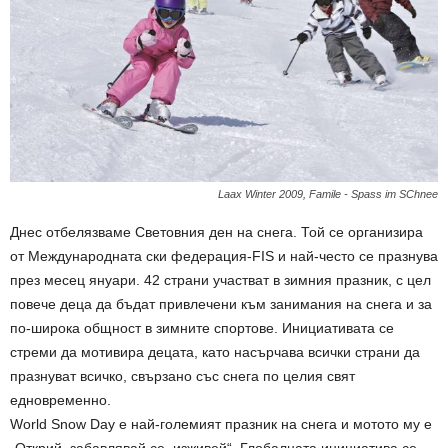
Laax Winter 2009, Famile - Spass im SChnee
Днес отбелязваме Световния ден на снега. Той се организира
от Международната ски федерация-FIS и най-често се празнува
през месец януари. 42 страни участват в зимния празник, с цел
повече деца да бъдат привлечени към занимания на снега и за
по-широка общност в зимните спортове. Инициативата се
стреми да мотивира децата, като насърчава всички страни да
празнуват всичко, свързано със снега по целия свят
едновременно.
World Snow Day е най-големият празник на снега и мотото му е
„Открий, забавлявай се, изживей“. Глобалната инициатива се