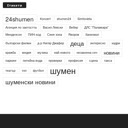
Етикети
24shumen
Koncert
shumen24
Simfonieta
Агенция по заетостта
Васил Левски
Вебер
ДЛС "Паламара"
Менделсон
ПИН-код
Синя зона
Яворов
банкомат
деца
български филми
д-р Нигяр Джафер
интересно
кадри
новини
кражба
медия
музика
най-новото
незаконна сеч
паркинг
питейна вода
проверки
професия
сцена
такса
шумен
театър
топ
футбол
шуменски новини