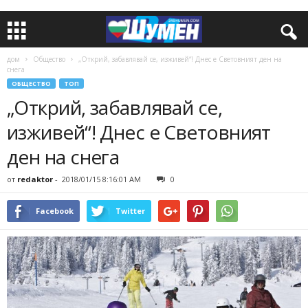
дом
Общество
„Открий, забавлявай се, изживей“! Днес е Световният ден на
снега
ОБЩЕСТВО
ТОП
„Открий, забавлявай се,
изживей“! Днес е Световният
ден на снега
от
redaktor
-
2018/01/15 8:16:01 AM
0
Facebook
Twitter