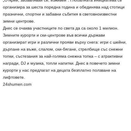
организира за шеста поредна година и обединява над стотици
празнични, спортни и забавни събития в световноизвестни
зимни центрове.
Днес се очаква участниците по света да са около 1 милион.
Зимните курорти и ски-центрове във всички държави
организират игри и различни прояви върху снега: игри с шейни,
дърпане на въже, слалом, ски-бягане, стрелбище със снежни
топки, състезания за най-голяма снежна топка – с атрактивни
награди, DJ и музика, топли напитки. Днес в повечето зимни
курорти у нас предлагат на децата безплатно ползване на
лифтовете.
24shumen.com