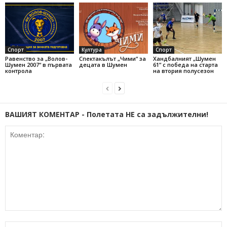
Спорт
Култура
Спорт
Равенство за „Волов-
Спектакълът „Чими“ за
Хандбалният „Шумен
Шумен 2007“ в първата
децата в Шумен
61” с победа на старта
контрола
на втория полусезон
ВАШИЯТ КОМЕНТАР - Полетата НЕ са задължителни!