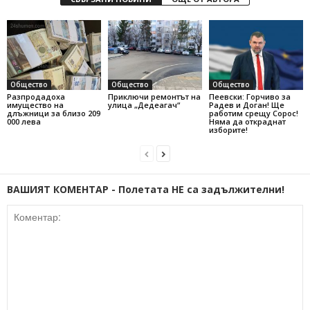
Общество
Общество
Общество
Разпродадоха
Приключи ремонтът на
Пеевски: Горчиво за
имущество на
улица „Дедеагач“
Радев и Доган! Ще
длъжници за близо 209
работим срещу Сорос!
000 лева
Няма да откраднат
изборите!
ВАШИЯТ КОМЕНТАР - Полетата НЕ са задължителни!