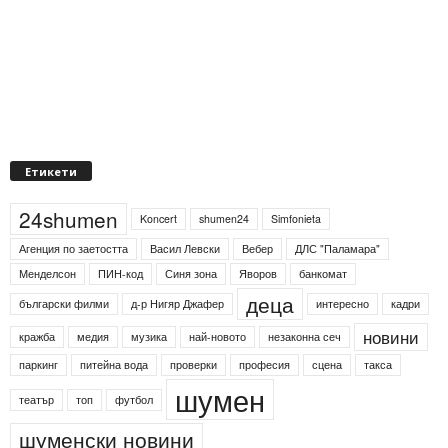
Етикети
24shumen
Koncert
shumen24
Simfonieta
Агенция по заетостта
Васил Левски
Вебер
ДЛС "Паламара"
Менделсон
ПИН-код
Синя зона
Яворов
банкомат
деца
български филми
д-р Нигяр Джафер
интересно
кадри
новини
кражба
медия
музика
най-новото
незаконна сеч