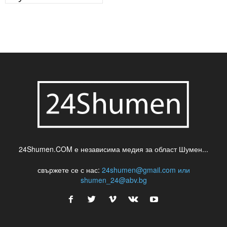
паркинг
питейна вода
проверки
професия
сцена
такса
шумен
театър
топ
футбол
шуменски новини
24Shumen.COM е независима медия за област Шумен...
свържете се с нас:
24shumen@gmail.com или
shumen_24@abv.bg