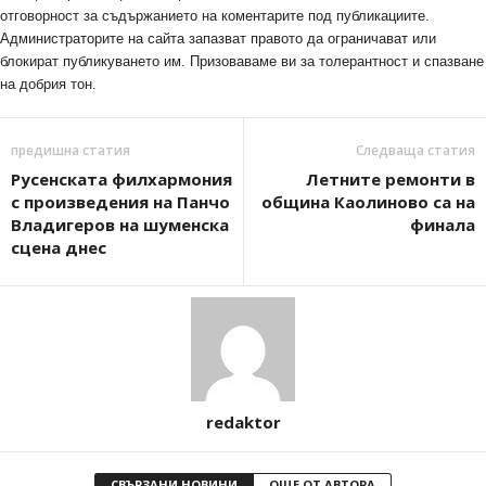
отговорност за съдържанието на коментарите под публикациите.
Администраторите на сайта запазват правото да ограничават или
блокират публикуването им. Призоваваме ви за толерантност и спазване
на добрия тон.
предишна статия
Следваща статия
Русенската филхармония
Летните ремонти в
с произведения на Панчо
община Каолиново са на
Владигеров на шуменска
финала
сцена днес
redaktor
СВЪРЗАНИ НОВИНИ
ОЩЕ ОТ АВТОРА