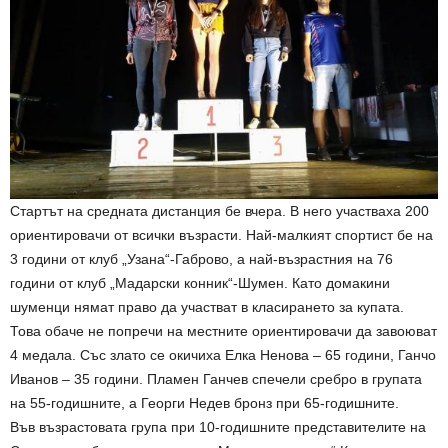
Стартът на средната дистанция бе вчера. В него участваха 200
ориентировачи от всички възрасти. Най-малкият спортист бе на
3 години от клуб „Узана“-Габрово, а най-възрастния на 76
години от клуб „Мадарски конник“-Шумен. Като домакини
шуменци нямат право да участват в класирането за купата.
Това обаче не попречи на местните ориентировачи да завоюват
4 медала. Със злато се окичиха Елка Ненова – 65 години, Ганчо
Иванов – 35 години. Пламен Ганчев спечели сребро в групата
на 55-годишните, а Георги Недев бронз при 65-годишните.
Във възрастовата група при 10-годишните представителите на