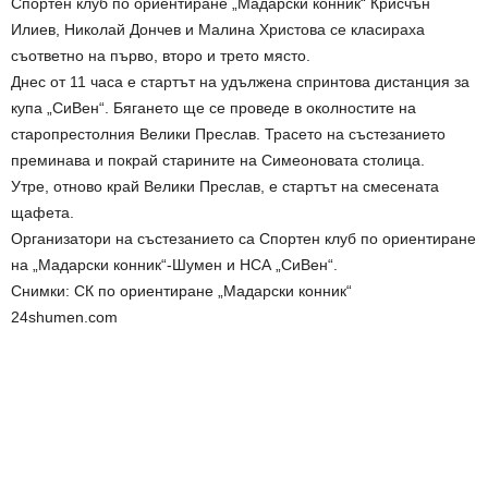
Спортен клуб по ориентиране „Мадарски конник“ Крисчън
Илиев, Николай Дончев и Малина Христова се класираха
съответно на първо, второ и трето място.
Днес от 11 часа е стартът на удължена спринтова дистанция за
купа „СиВен“. Бягането ще се проведе в околностите на
старопрестолния Велики Преслав. Трасето на състезанието
преминава и покрай старините на Симеоновата столица.
Утре, отново край Велики Преслав, е стартът на смесената
щафета.
Организатори на състезанието са Спортен клуб по ориентиране
на „Мадарски конник“-Шумен и НСА „СиВен“.
Снимки: СК по ориентиране „Мадарски конник“
24shumen.com