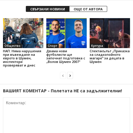
СВЪРЗАНИ НОВИНИ
ОЩЕ ОТ АВТОРА
Общество
Спорт
Култура
НАП: Няма нарушения
Двама нови
Спектакълът „Приказка
при въвеждане на
футболисти ще
за сладкопойното
еврото в Шумен,
започнат подготовка с
магаре“ за децата в
инспектори
„Волов Шумен 2007“
Шумен
проверяват и днес
ВАШИЯТ КОМЕНТАР - Полетата НЕ са задължителни!