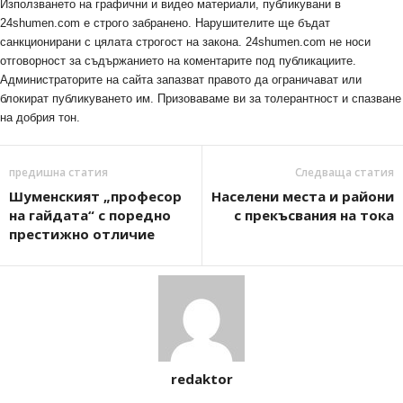
Използването на графични и видео материали, публикувани в
24shumen.com е строго забранено. Нарушителите ще бъдат
санкционирани с цялата строгост на закона. 24shumen.com не носи
отговорност за съдържанието на коментарите под публикациите.
Администраторите на сайта запазват правото да ограничават или
блокират публикуването им. Призоваваме ви за толерантност и спазване
на добрия тон.
предишна статия
Следваща статия
Шуменският „професор
Населени места и райони
на гайдата“ с поредно
с прекъсвания на тока
престижно отличие
redaktor