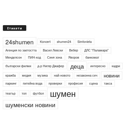
Етикети
24shumen
Koncert
shumen24
Simfonieta
Агенция по заетостта
Васил Левски
Вебер
ДЛС "Паламара"
Менделсон
ПИН-код
Синя зона
Яворов
банкомат
деца
български филми
д-р Нигяр Джафер
интересно
кадри
новини
кражба
медия
музика
най-новото
незаконна сеч
паркинг
питейна вода
проверки
професия
сцена
такса
шумен
театър
топ
футбол
шуменски новини