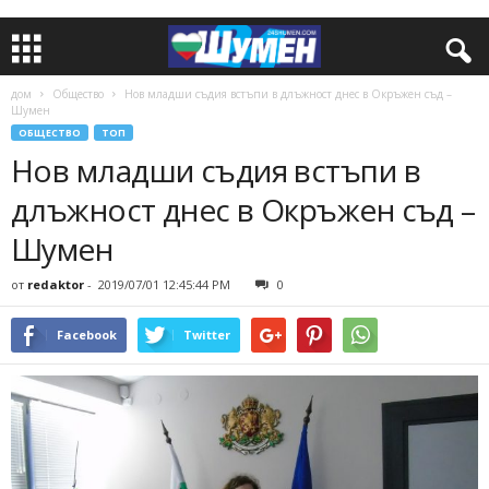
дом
Общество
Нов младши съдия встъпи в длъжност днес в Окръжен съд –
Шумен
ОБЩЕСТВО
ТОП
Нов младши съдия встъпи в
длъжност днес в Окръжен съд –
Шумен
от
redaktor
-
2019/07/01 12:45:44 PM
0
Facebook
Twitter