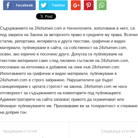
Facebook
Twitter
Съдържанието на 24shumen.com и технологиите, използвани в него, са
под закрила на Закона за авторското право и сродните му права. Всички
статии, репортажи, интервюта и други текстови, графични и видео
материали, публикувани в сайта, са собственост на 24shumen.com,
освен, ако изрично е посочено друго. Допуска се публикуване на
текстови материали само след писмено съгласие на 24shumen.com,
посочване на източника и добавяне на линк към 24shumen.com.
Използването на графични и видео материали, публикувани в
24shumen.com е строго забранено. Нарушителите ще бъдат
санкционирани с цялата строгост на закона. 24shumen.com не носи
отговорност за съдържанието на коментарите под публикациите.
Администраторите на сайта запазват правото да ограничават или
блокират публикуването им. Призоваваме ви за толерантност и спазване
на добрия тон.
предишна статия
Следваща статия