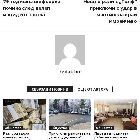
79-годишна шофьорка
Нощно рали с „Голф“
почина след нелеп
приключи с удар в
инцидент с кола
мантинела край
Имренчево
redaktor
СВЪРЗАНИ НОВИНИ
ОЩЕ ОТ АВТОРА
Общество
Общество
Общество
Разпродадоха
Приключи ремонтът на
Първа за годината
имущество на
улица „Дедеагач“
работна среща на