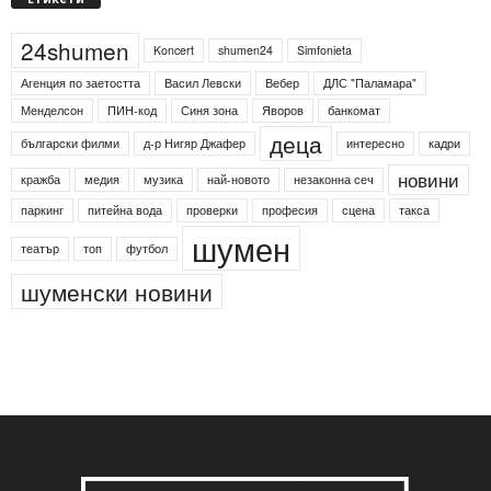
Етикети
24shumen
Koncert
shumen24
Simfonieta
Агенция по заетостта
Васил Левски
Вебер
ДЛС "Паламара"
Менделсон
ПИН-код
Синя зона
Яворов
банкомат
деца
български филми
д-р Нигяр Джафер
интересно
кадри
новини
кражба
медия
музика
най-новото
незаконна сеч
паркинг
питейна вода
проверки
професия
сцена
такса
шумен
театър
топ
футбол
шуменски новини