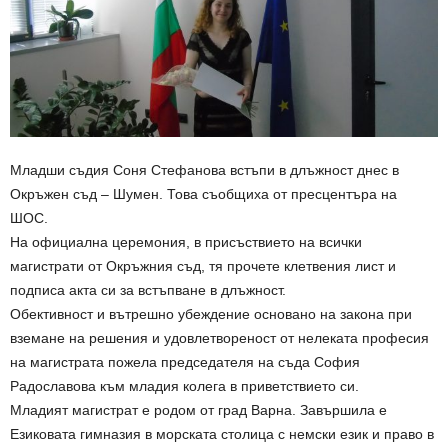
Младши съдия Соня Стефанова встъпи в длъжност днес в
Окръжен съд – Шумен. Това съобщиха от пресцентъра на
ШОС.
На официална церемония, в присъствието на всички
магистрати от Окръжния съд, тя прочете клетвения лист и
подписа акта си за встъпване в длъжност.
Обективност и вътрешно убеждение основано на закона при
вземане на решения и удовлетвореност от нелеката професия
на магистрата пожела председателя на съда София
Радославова към младия колега в приветствието си.
Младият магистрат е родом от град Варна. Завършила е
Езиковата гимназия в морската столица с немски език и право в