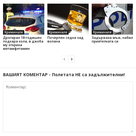
Криминале
Криминале
Криминале
Дрогиран 18-годишен
Почерпен седна зад
Задържаха мъж, набил
подкара кола, в джоба
волана
приятелката си
му откриха
метамфетамин
ВАШИЯТ КОМЕНТАР - Полетата НЕ са задължителни!