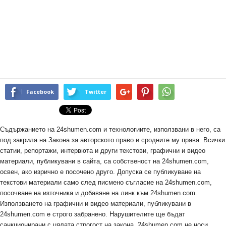
Facebook
Twitter
Съдържанието на 24shumen.com и технологиите, използвани в него, са
под закрила на Закона за авторското право и сродните му права. Всички
статии, репортажи, интервюта и други текстови, графични и видео
материали, публикувани в сайта, са собственост на 24shumen.com,
освен, ако изрично е посочено друго. Допуска се публикуване на
текстови материали само след писмено съгласие на 24shumen.com,
посочване на източника и добавяне на линк към 24shumen.com.
Използването на графични и видео материали, публикувани в
24shumen.com е строго забранено. Нарушителите ще бъдат
санкционирани с цялата строгост на закона. 24shumen.com не носи