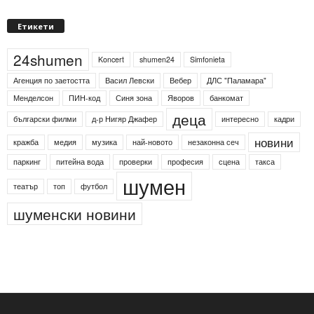
Етикети
24shumen
Koncert
shumen24
Simfonieta
Агенция по заетостта
Васил Левски
Вебер
ДЛС "Паламара"
Менделсон
ПИН-код
Синя зона
Яворов
банкомат
деца
български филми
д-р Нигяр Джафер
интересно
кадри
новини
кражба
медия
музика
най-новото
незаконна сеч
паркинг
питейна вода
проверки
професия
сцена
такса
шумен
театър
топ
футбол
шуменски новини