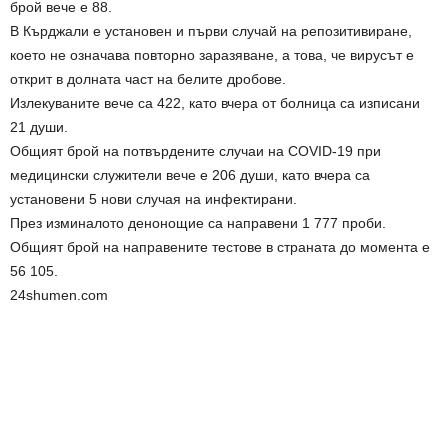
брой вече е 88.
В Кърджали е установен и първи случай на репозитивиране,
което не означава повторно заразяване, а това, че вирусът е
открит в долната част на белите дробове.
Излекуваните вече са 422, като вчера от болница са изписани
21 души.
Общият брой на потвърдените случаи на COVID-19 при
медицински служители вече е 206 души, като вчера са
установени 5 нови случая на инфектирани.
През изминалото денонощие са направени 1 777 проби.
Общият брой на направените тестове в страната до момента е
56 105.
24shumen.com