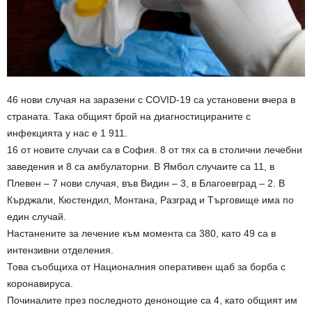
46 нови случая на заразени с COVID-19 са установени вчера в
страната. Така общият брой на диагностицираните с
инфекцията у нас е 1 911.
16 от новите случаи са в София. 8 от тях са в столични лечебни
заведения и 8 са амбулаторни. В Ямбол случаите са 11, в
Плевен – 7 нови случая, във Видин – 3, в Благоевград – 2. В
Кърджали, Кюстендил, Монтана, Разград и Търговище има по
един случай.
Настанените за лечение към момента са 380, като 49 са в
интензивни отделения.
Това съобщиха от Националния оперативен щаб за борба с
коронавируса.
Починалите през последното денонощие са 4, като общият им