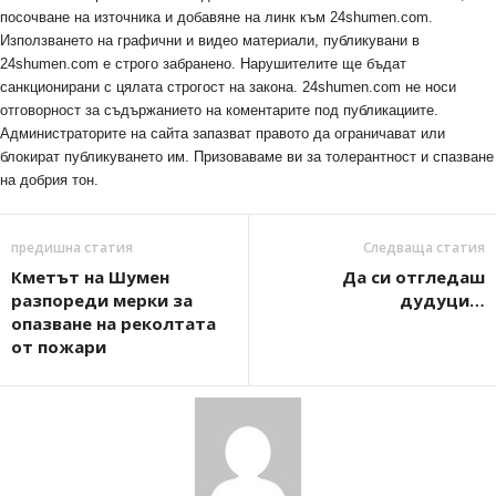
посочване на източника и добавяне на линк към 24shumen.com.
Използването на графични и видео материали, публикувани в
24shumen.com е строго забранено. Нарушителите ще бъдат
санкционирани с цялата строгост на закона. 24shumen.com не носи
отговорност за съдържанието на коментарите под публикациите.
Администраторите на сайта запазват правото да ограничават или
блокират публикуването им. Призоваваме ви за толерантност и спазване
на добрия тон.
предишна статия
Следваща статия
Кметът на Шумен
Да си отгледаш
разпореди мерки за
дудуци…
опазване на реколтата
от пожари