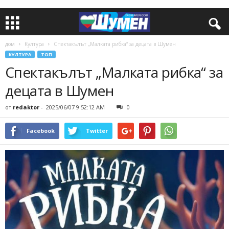
дом
Култура
Спектакълът „Малката рибка“ за децата в Шумен
КУЛТУРА
ТОП
Спектакълът „Малката рибка“ за
децата в Шумен
от
redaktor
-
2025/06/07 9:52:12 AM
0
Facebook
Twitter