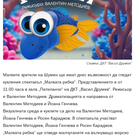
Снимка: ДКТ "Васил Друмев"
Малките зрители на Шумен ще имат днес възможност да гледат
кукления спектакъл „Малката рибка“. Представлението е от
11.00 часа в зала „Патиланчо“ на ДКТ „Васил Друмев“. Режисьор
е Валентин Методиев. Драматизацията е направена от
Валентин Методиев и Йоана Генчева.
Визуалната среда и куклите са дело на Валентин Методиев,
Йоана Генчева и Росен Караджов. В спектакъла участват
Валентин Методиев, Йоана Генчева и Росен Караджов.
„Малката рибка“ ще отведе малчуганите на вълнуващо морско