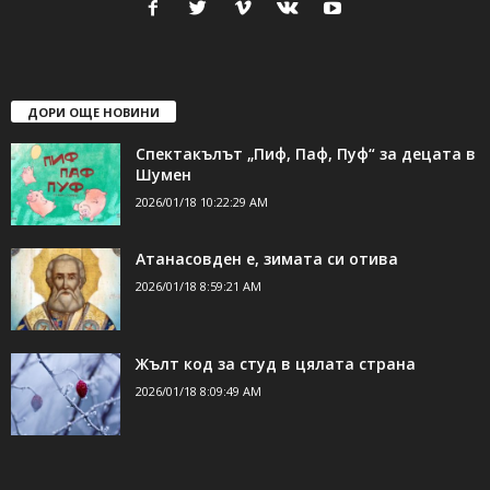
свържете се с нас:
24shumen@gmail.com или
shumen_24@abv.bg
ДОРИ ОЩЕ НОВИНИ
Спектакълът „Пиф, Паф, Пуф“ за децата в
Шумен
2026/01/18 10:22:29 AM
Атанасовден е, зимата си отива
2026/01/18 8:59:21 AM
Жълт код за студ в цялата страна
2026/01/18 8:09:49 AM