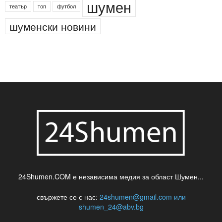
деца
български филми
д-р Нигяр Джафер
интересно
кадри
новини
кражба
медия
музика
най-новото
незаконна сеч
паркинг
питейна вода
проверки
професия
сцена
такса
шумен
театър
топ
футбол
шуменски новини
24Shumen.COM е независима медия за област Шумен...