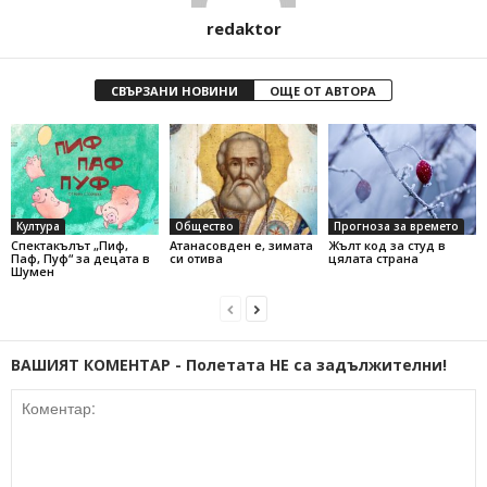
redaktor
СВЪРЗАНИ НОВИНИ
ОЩЕ ОТ АВТОРА
Култура
Общество
Прогноза за времето
Спектакълът „Пиф,
Атанасовден е, зимата
Жълт код за студ в
Паф, Пуф“ за децата в
си отива
цялата страна
Шумен
ВАШИЯТ КОМЕНТАР - Полетата НЕ са задължителни!