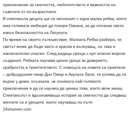
приключение за смелостта, любопитството и важността на
съветите от по-възрастните.
В спектакъла децата ще се запознаят с една малка рибка, която
има голямата амбиция да покори Океана, за да опознае света
извън безопасността на Лагуната.
По време на своето пътешествие, Малката Рибка разбира, че
светът може да бъде както и красив и вълнуващ, но така и
изключително опасен. След редица срещи с куп опасни морски
създания, Рибката научава ценни уроци за доверието,
храбростта и приятелството. С помощта на новите си приятели
– добродушния омар Дон Омар и Акулата Лала, тя успява да се
върне у дома, осъзнала, че понякога най-голямото
приключение е да се научиш да цениш това, което вече имаш.
Спектакълът е вдъхновяваща история за смелостта да следваш
мечтите си и уроците, които научаваш по пътя.
24shumen.com