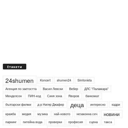
Етикети
24shumen
Koncert
shumen24
Simfonieta
Агенция по заетостта
Васил Левски
Вебер
ДЛС "Паламара"
Менделсон
ПИН-код
Синя зона
Яворов
банкомат