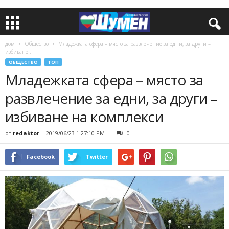
дом
Общество
Младежката сфера – място за развлечение за едни, за други –
избиване...
ОБЩЕСТВО
ТОП
Младежката сфера – място за
развлечение за едни, за други –
избиване на комплекси
от
redaktor
-
2019/06/23 1:27:10 PM
0
Facebook
Twitter