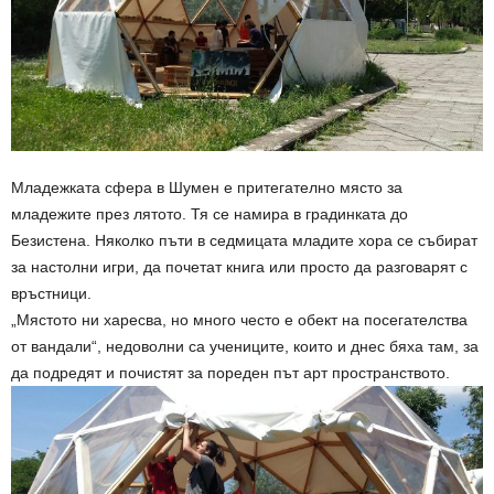
Младежката сфера в Шумен е притегателно място за
младежите през лятото. Тя се намира в градинката до
Безистена. Няколко пъти в седмицата младите хора се събират
за настолни игри, да почетат книга или просто да разговарят с
връстници.
„Мястото ни харесва, но много често е обект на посегателства
от вандали“, недоволни са учениците, които и днес бяха там, за
да подредят и почистят за пореден път арт пространството.