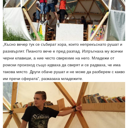
„Късно вечер тук се събират хора, които непрекъснато рушат и
разхвърлят. Пианото вече е пред разпад. Изтръгнаха му всички
черни клавиши, а ние често свирехме на него. Младежи от
ромски произход също идваха да свирят и се радваха, че има
такова място. Други обаче рушат и не може да разберем с какво
им пречи сферата“, разказаха младежите.