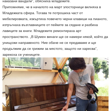
наказани вандали“, обясниха младежите.
Припомняме, че в началото на март злосторници вилняха в
Младежката сфера. Тогава те потрошиха част от
мебелировката, изкъртиха повечето черни клавиши на пианото,
изтръгнаха възглавниците от пейките за сядане и разбиха
лавиците за книги. Младежите ремонтираха арт
пространството. „В Шумен винаги ще се намери някой, който да
унищожи направеното. Ние обаче не се предаваме и ще
продължим да се грижим за мястото, защото ни харесва“,
зарекоха се учениците.