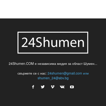
24Shumen.COM е независима медия за област Шумен...
свържете се с нас:
24shumen@gmail.com или
shumen_24@abv.bg
ДОРИ ОЩЕ НОВИНИ
Спектакълът „Пиф, Паф, Пуф“ за децата в
Шумен