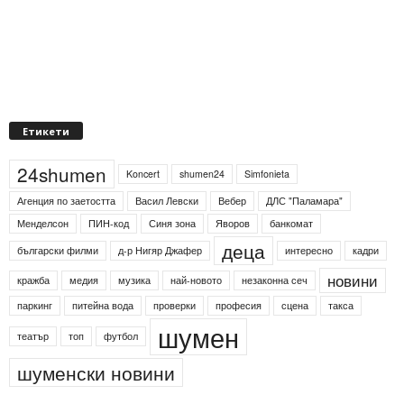
Етикети
24shumen
Koncert
shumen24
Simfonieta
Агенция по заетостта
Васил Левски
Вебер
ДЛС "Паламара"
Менделсон
ПИН-код
Синя зона
Яворов
банкомат
деца
български филми
д-р Нигяр Джафер
интересно
кадри
новини
кражба
медия
музика
най-новото
незаконна сеч
паркинг
питейна вода
проверки
професия
сцена
такса
шумен
театър
топ
футбол
шуменски новини