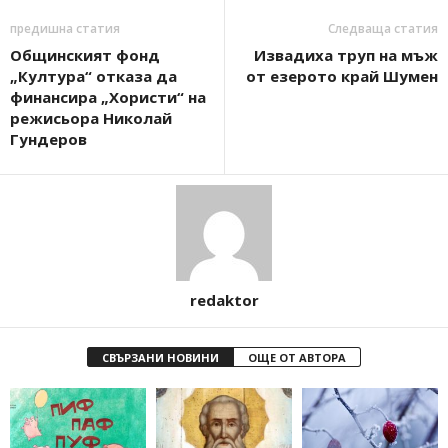
предишна статия
Следваща статия
Общинският фонд
Извадиха труп на мъж
„Култура“ отказа да
от езерото край Шумен
финансира „Хористи“ на
режисьора Николай
Гундеров
redaktor
СВЪРЗАНИ НОВИНИ
ОЩЕ ОТ АВТОРА