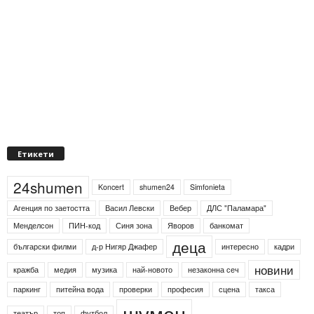
Етикети
24shumen
Koncert
shumen24
Simfonieta
Агенция по заетостта
Васил Левски
Вебер
ДЛС "Паламара"
Менделсон
ПИН-код
Синя зона
Яворов
банкомат
деца
български филми
д-р Нигяр Джафер
интересно
кадри
новини
кражба
медия
музика
най-новото
незаконна сеч
паркинг
питейна вода
проверки
професия
сцена
такса
шумен
театър
топ
футбол