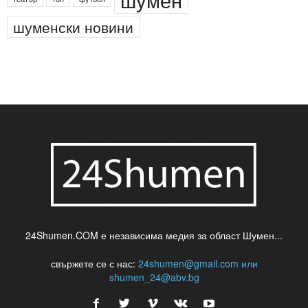
шуменски новини
24Shumen.COM е независима медия за област Шумен...
свържете се с нас:
24shumen@gmail.com или
shumen_24@abv.bg