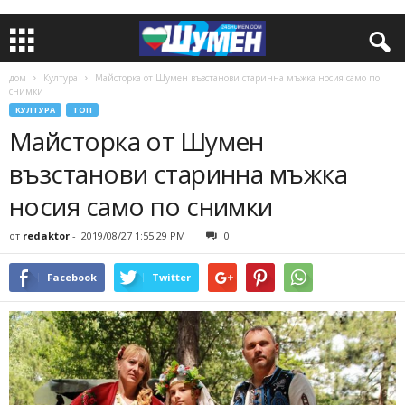
дом
Култура
Майсторка от Шумен възстанови старинна мъжка носия само по
снимки
КУЛТУРА
ТОП
Майсторка от Шумен
възстанови старинна мъжка
носия само по снимки
от
redaktor
-
2019/08/27 1:55:29 PM
0
Facebook
Twitter