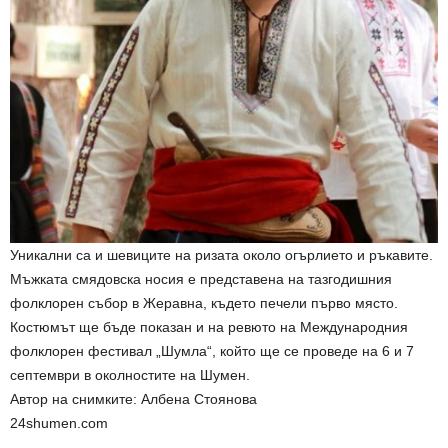
Уникални са и шевиците на ризата около огърлието и ръкавите.
Мъжката смядовска носия е представена на тазгодишния
фолклорен събор в Жеравна, където печели първо място.
Костюмът ще бъде показан и на ревюто на Международния
фолклорен фестивал „Шумла“, който ще се проведе на 6 и 7
септември в околностите на Шумен.
Автор на снимките: Албена Стоянова
24shumen.com