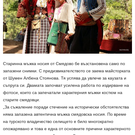
Старинна мъжка носия от Смядово бе възстановена само по
запазени снимки. С предизвикателството се заема майсторката
от Шумен Албена Стоянова. Тя успява да увлече за каузата и
съпруга си. Двамата започват усилена работа по издирване на
фотоси, които са запечатали характерния мъжки костюм на
старите смядовци.
„За съжаление поради стечение на исторически обстоятелства
няма запазена автентична мъжка смядовска носия. По време
на турското владичество селището е било многократно
опожарявано и това е една от основните причини характерното