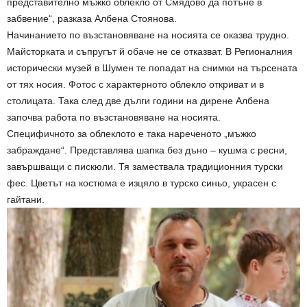
представително мъжко облекло от Смядово да потъне в
забвение“, разказа Албена Стоянова.
Начинанието по възстановяване на носията се оказва трудно.
Майсторката и съпругът й обаче не се отказват. В Регионалния
исторически музей в Шумен те попадат на снимки на търсената
от тях носия. Фотос с характерното облекло откриват и в
столицата. Така след две дълги години на дирене Албена
започва работа по възстановяване на носията.
Специфичното за облеклото е така нареченото „мъжко
забраждане“. Представлява шапка без дъно – кушма с ресни,
завършващи с пискюли. Тя замествала традиционния турски
фес. Цветът на костюма е изцяло в турско синьо, украсен с
гайтани.