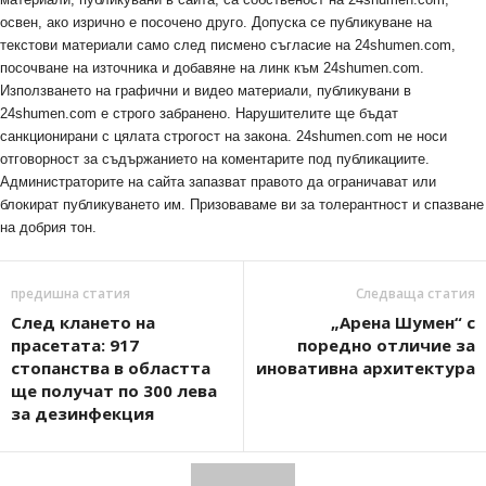
освен, ако изрично е посочено друго. Допуска се публикуване на
текстови материали само след писмено съгласие на 24shumen.com,
посочване на източника и добавяне на линк към 24shumen.com.
Използването на графични и видео материали, публикувани в
24shumen.com е строго забранено. Нарушителите ще бъдат
санкционирани с цялата строгост на закона. 24shumen.com не носи
отговорност за съдържанието на коментарите под публикациите.
Администраторите на сайта запазват правото да ограничават или
блокират публикуването им. Призоваваме ви за толерантност и спазване
на добрия тон.
предишна статия
Следваща статия
След клането на
„Арена Шумен“ с
прасетата: 917
поредно отличие за
стопанства в областта
иновативна архитектура
ще получат по 300 лева
за дезинфекция