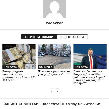
redaktor
СВЪРЗАНИ НОВИНИ
ОЩЕ ОТ АВТОРА
Общество
Общество
Общество
Разпродадоха
Приключи ремонтът на
Пеевски: Горчиво за
имущество на
улица „Дедеагач“
Радев и Доган! Ще
длъжници за близо 209
работим срещу Сорос!
000 лева
Няма да откраднат
изборите!
ВАШИЯТ КОМЕНТАР - Полетата НЕ са задължителни!