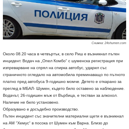
Снимка: 24shumen.com
Около 08.20 часа в четвъртък, в село Риш е възникнал пътен
инцидент. Водач на „Опел Комбо“ с шуменска регистрация при
изпреварване на спрял на спирка автобус, ударил със
страничното огледало на автомобила преминаващо по пътното
платно пред автобуса 9-годишно момче. Детето е откарано за
преглед в МБАЛ- Шумен, където било оставено за наблюдение.
Водачът, 26-годишен мъж от Върбица, е тестван за алкохол.
Наличие не било установено.
Образувано е досъдебно производство.
Пътен инцидент със значителни материални щети е възникнал
на АМ “Хемус“ в посока от Шумен към Варна. Близо до