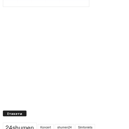
Етикети
24shumen
Koncert
shumen24
Simfonieta