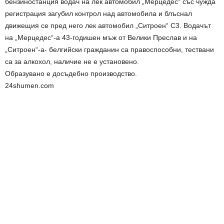
бензиностанция водач на лек автомобил „Мерцедес“ със чужда
регистрация загубил контрол над автомобила и блъснал
движещия се пред него лек автомобил „Ситроен“ С3. Водачът
на „Мерцедес“-а 43-годишен мъж от Велики Преслав и на
„Ситроен“-а- белгийски гражданин са правоспособни, тествани
са за алкохол, наличие не е установено.
Образувано е досъдебно производство.
24shumen.com