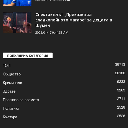
Спектакълът „Приказка за
сладкопойното магаре“ за децата в
Шумен
2026/01/17 9:44:38 AM
ПОПУЛЯРНА КАТЕГОРИЯ
39713
ТОП
20186
Общество
9233
Криминале
3263
Здраве
2711
Прогноза за времето
2528
Политика
2526
Култура