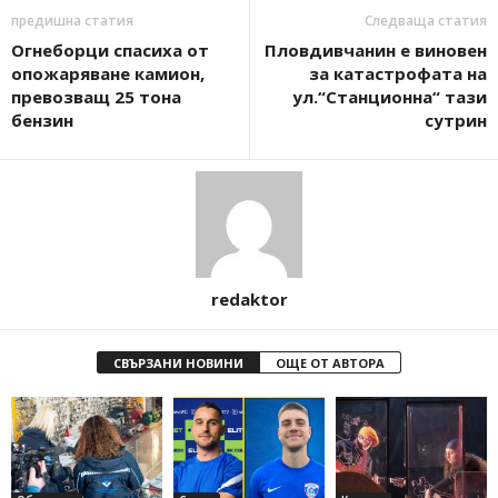
предишна статия
Следваща статия
Огнеборци спасиха от
Пловдивчанин е виновен
опожаряване камион,
за катастрофата на
превозващ 25 тона
ул.“Станционна“ тази
бензин
сутрин
redaktor
СВЪРЗАНИ НОВИНИ
ОЩЕ ОТ АВТОРА