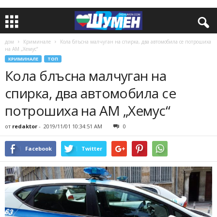
дом
Криминале
Кола блъсна малчуган на спирка, два автомобила се потрошиха
на АМ „Хемус“
КРИМИНАЛЕ
ТОП
Кола блъсна малчуган на
спирка, два автомобила се
потрошиха на АМ „Хемус“
от
redaktor
-
2019/11/01 10:34:51 AM
0
Facebook
Twitter