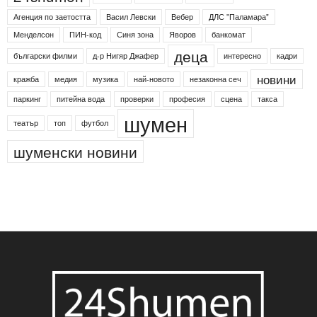
Агенция по заетостта
Васил Левски
Вебер
ДЛС "Паламара"
Менделсон
ПИН-код
Синя зона
Яворов
банкомат
деца
български филми
д-р Нигяр Джафер
интересно
кадри
новини
кражба
медия
музика
най-новото
незаконна сеч
паркинг
питейна вода
проверки
професия
сцена
такса
шумен
театър
топ
футбол
шуменски новини