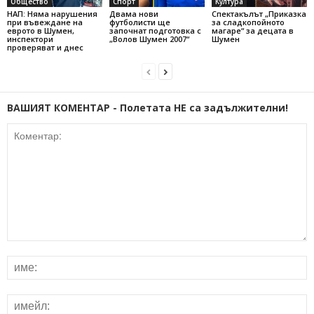
Общество
Спорт
Култура
НАП: Няма нарушения
Двама нови
Спектакълът „Приказка
при въвеждане на
футболисти ще
за сладкопойното
еврото в Шумен,
започнат подготовка с
магаре“ за децата в
инспектори
„Волов Шумен 2007“
Шумен
проверяват и днес
ВАШИЯТ КОМЕНТАР - Полетата НЕ са задължителни!