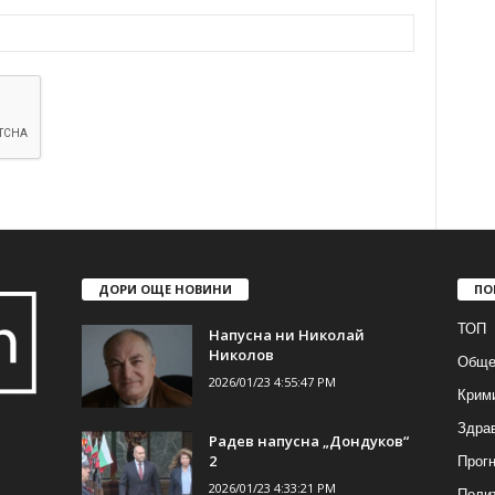
ДОРИ ОЩЕ НОВИНИ
ПО
ТОП
Напусна ни Николай
Николов
Обще
2026/01/23 4:55:47 PM
Крим
Здра
Радев напусна „Дондуков“
Прогн
2
2026/01/23 4:33:21 PM
Поли