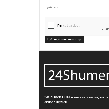
24Shumen.COM е независима медия за
област Шумен...