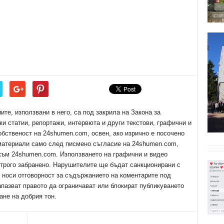
е, използвани в него, са под закрила на Закона за
ки статии, репортажи, интервюта и други текстови, графични и
обственост на 24shumen.com, освен, ако изрично е посочено
 материали само след писмено съгласие на 24shumen.com,
 към 24shumen.com. Използването на графични и видео
трого забранено. Нарушителите ще бъдат санкционирани с
е носи отговорност за съдържанието на коментарите под
апазват правото да ограничават или блокират публикуването
ане на добрия тон.