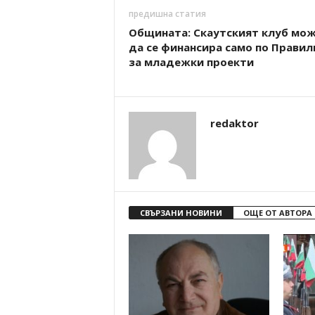
предишна статия
Общината: Скаутският клуб мо
да се финансира само по Правил
за младежки проекти
redaktor
СВЪРЗАНИ НОВИНИ
ОЩЕ ОТ АВТОРА