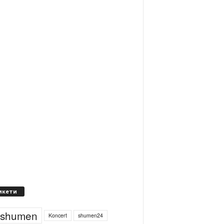
икети
4shumen
Koncert
shumen24