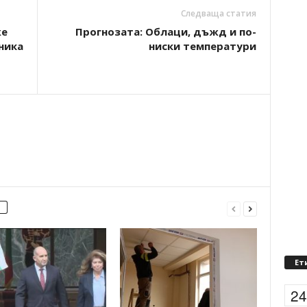
Следваща статия
же
Прогнозата: Облаци, дъжд и по-
ника
ниски температури
Ет
2