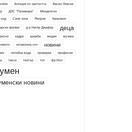
onieta
Агенция по заетостта
Васил Левски
ер
ДЛС "Паламара"
Менделсон
-код
Синя зона
Яворов
банкомат
деца
арски филми
д-р Нигяр Джафер
ресно
кадри
кражба
медия
музика
новини
новото
незаконна сеч
инг
питейна вода
проверки
професия
а
такса
театър
топ
футбол
умен
менски новини