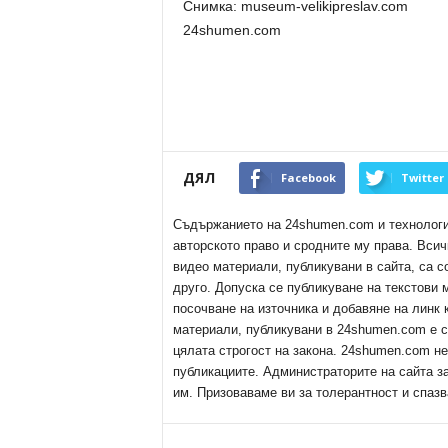
Снимка: museum-velikipreslav.com
24shumen.com
ДЯЛ
Facebook
Twitter
Съдържанието на 24shumen.com и технологиит
авторското право и сродните му права. Всич
видео материали, публикувани в сайта, са с
друго. Допуска се публикуване на текстови
посочване на източника и добавяне на линк
материали, публикувани в 24shumen.com е с
цялата строгост на закона. 24shumen.com н
публикациите. Администраторите на сайта з
им. Призоваваме ви за толерантност и спазв