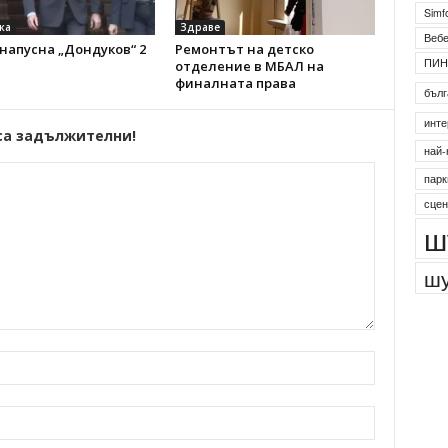
Simf
ка
Здраве
Веб
напусна „Дондуков“ 2
Ремонтът на детско
ПИН
отделение в МБАЛ на
финалната права
бълг
инте
са задължителни!
най-
парк
сцен
ш
шу