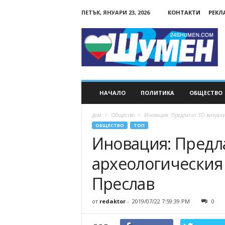
ПЕТЪК, ЯНУАРИ 23, 2026
КОНТАКТИ
РЕКЛ
24Shumen.COM
НАЧАЛО
ПОЛИТИКА
ОБЩЕСТВО
дом
Общество
Иновация: Предлагат 3D визуали
ОБЩЕСТВО
ТОП
Иновация: Предла
археологическия
Преслав
от
redaktor
-
2019/07/22 7:59:39 PM
0