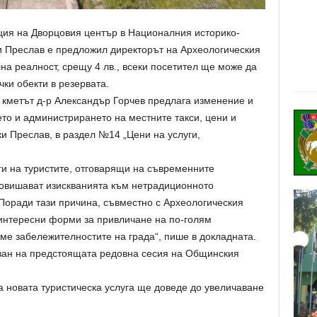
ация на Дворцовия център в Националния историко-
и Преслав е предложил директорът на Археологическия
на реалност, срещу 4 лв., всеки посетител ще може да
чки обекти в резервата.
а кметът д-р Александър Горчев предлага изменение и
то и администрирането на местните такси, цени и
и Преслав, в раздел №14 „Цени на услуги,
ги на туристите, отговарящи на съвременните
овишават изискванията към нетрадиционното
Поради тази причина, съвместно с Археологическия
интересни форми за привличане на по-голям
аме забележителностите на града“, пише в докладната.
ван на предстоящата редовна сесия на Общинския
 новата туристическа услуга ще доведе до увеличаване