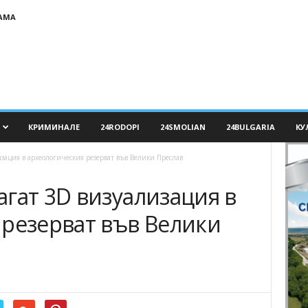
АМА
КРИМИНАЛЕ
24RODOPI
24SMOLIAN
24BULGARIA
КУ
зация в археологическия резерват във Велики Преслав
гат 3D визуализация в
 резерват във Велики