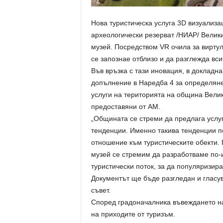
Нова туристическа услуга 3D визуализ
археологически резерват /НИАР/ Велик
музей. Посредством VR очила за виртул
се запознае отблизо и да разглежда вси
Във връзка с тази иновация, в докладн
допълнение в Наредба 4 за определяне
услуги на територията на община Велик
предоставяни от АМ.
„Общината се стреми да предлага услу
тенденции. Именно такива тенденции п
отношение към туристическите обекти. 
музей се стремим да разработваме по-
туристически поток, за да популяризир
Документът ще бъде разгледан и гласу
съвет.
Според градоначалника въвеждането на
на приходите от туризъм.