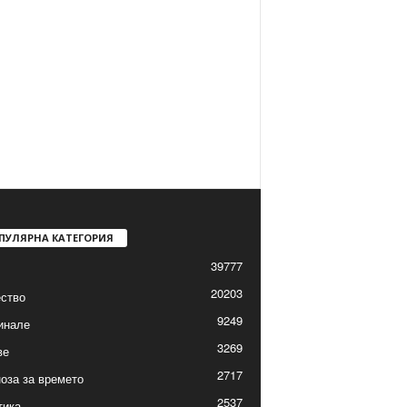
ПУЛЯРНА КАТЕГОРИЯ
39777
20203
ство
9249
инале
3269
ве
2717
оза за времето
2537
тика