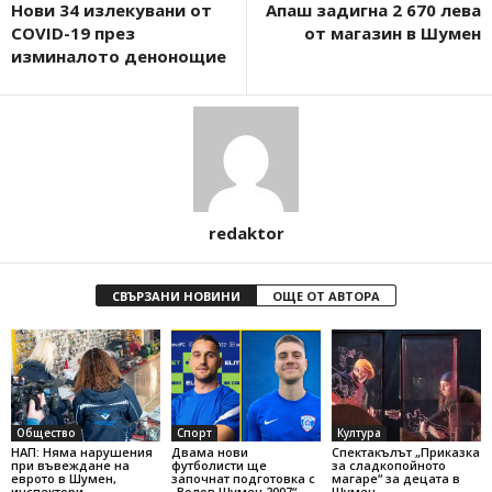
Нови 34 излекувани от
Апаш задигна 2 670 лева
COVID-19 през
от магазин в Шумен
изминалото денонощие
redaktor
СВЪРЗАНИ НОВИНИ
ОЩЕ ОТ АВТОРА
Общество
Спорт
Култура
НАП: Няма нарушения
Двама нови
Спектакълът „Приказка
при въвеждане на
футболисти ще
за сладкопойното
еврото в Шумен,
започнат подготовка с
магаре“ за децата в
инспектори
„Волов Шумен 2007“
Шумен