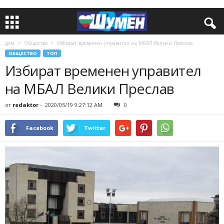
дом
Общество
Избират временен управител на МБАЛ Велики Преслав
ОБЩЕСТВО
ТОП
Избират временен управител
на МБАЛ Велики Преслав
от
redaktor
-
2020/05/19 9:27:12 AM
0
Facebook
Twitter