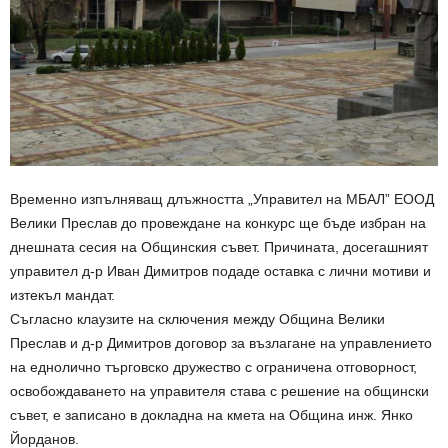
Временно изпълняващ длъжността „Управител на МБАЛ” ЕООД
Велики Преслав до провеждане на конкурс ще бъде избран на
днешната сесия на Общинския съвет. Причината, досегашният
управител д-р Иван Димитров подаде оставка с лични мотиви и
изтекъл мандат.
Съгласно клаузите на сключения между Община Велики
Преслав и д-р Димитров договор за възлагане на управлението
на еднолично търговско дружество с ограничена отговорност,
освобождаването на управителя става с решение на общински
съвет, е записано в докладна на кмета на Община инж. Янко
Йорданов.