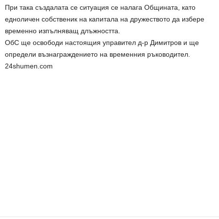
При така създалата се ситуация се налага Общината, като
едноличен собственик на капитала на дружеството да избере
временно изпълняващ длъжността.
ОбС ще освободи настоящия управител д-р Димитров и ще
определи възнаграждението на временния ръководител.
24shumen.com