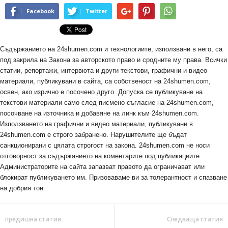
Facebook
Twitter
Съдържанието на 24shumen.com и технологиите, използвани в него, са
под закрила на Закона за авторското право и сродните му права. Всички
статии, репортажи, интервюта и други текстови, графични и видео
материали, публикувани в сайта, са собственост на 24shumen.com,
освен, ако изрично е посочено друго. Допуска се публикуване на
текстови материали само след писмено съгласие на 24shumen.com,
посочване на източника и добавяне на линк към 24shumen.com.
Използването на графични и видео материали, публикувани в
24shumen.com е строго забранено. Нарушителите ще бъдат
санкционирани с цялата строгост на закона. 24shumen.com не носи
отговорност за съдържанието на коментарите под публикациите.
Администраторите на сайта запазват правото да ограничават или
блокират публикуването им. Призоваваме ви за толерантност и спазване
на добрия тон.
предишна статия
Следваща статия