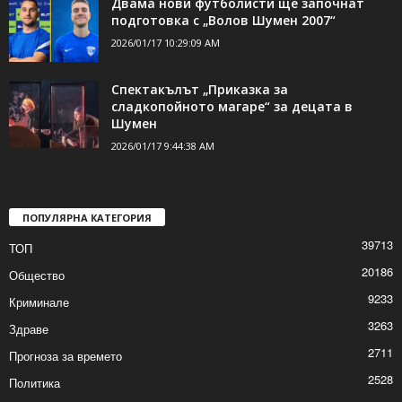
еврото в Шумен, инспектори
проверяват...
2026/01/17 1:22:35 PM
Двама нови футболисти ще започнат
подготовка с „Волов Шумен 2007“
2026/01/17 10:29:09 AM
Спектакълът „Приказка за
сладкопойното магаре“ за децата в
Шумен
2026/01/17 9:44:38 AM
ПОПУЛЯРНА КАТЕГОРИЯ
39713
ТОП
20186
Общество
9233
Криминале