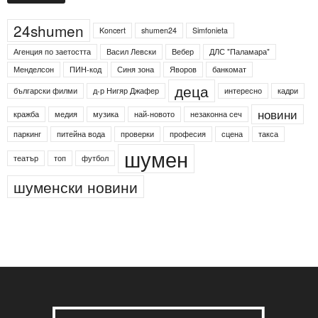
Етикети
24shumen
Koncert
shumen24
Simfonieta
Агенция по заетостта
Васил Левски
Вебер
ДЛС "Паламара"
Менделсон
ПИН-код
Синя зона
Яворов
банкомат
деца
български филми
д-р Нигяр Джафер
интересно
кадри
новини
кражба
медия
музика
най-новото
незаконна сеч
паркинг
питейна вода
проверки
професия
сцена
такса
шумен
театър
топ
футбол
шуменски новини