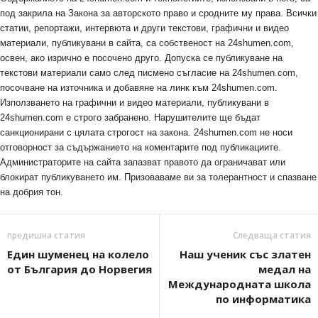
под закрила на Закона за авторското право и сродните му права. Всички
статии, репортажи, интервюта и други текстови, графични и видео
материали, публикувани в сайта, са собственост на 24shumen.com,
освен, ако изрично е посочено друго. Допуска се публикуване на
текстови материали само след писмено съгласие на 24shumen.com,
посочване на източника и добавяне на линк към 24shumen.com.
Използването на графични и видео материали, публикувани в
24shumen.com е строго забранено. Нарушителите ще бъдат
санкционирани с цялата строгост на закона. 24shumen.com не носи
отговорност за съдържанието на коментарите под публикациите.
Администраторите на сайта запазват правото да ограничават или
блокират публикуването им. Призоваваме ви за толерантност и спазване
на добрия тон.
предишна статия
Следваща статия
Един шуменец на колело
Наш ученик със златен
от България до Норвегия
медал на
Международната школа
по информатика