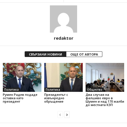
redaktor
СВЪРЗАНИ НОВИНИ
ОЩЕ ОТ АВТОРА
Политика
Политика
Общество
Румен Радев подаде
Президентът с
Два случая на
оставка като
извънредно
фалшиво евро в
президент
обръщение
Шумен и над 170 жалби
до местната КЗП