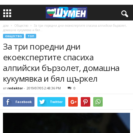
дом
Общество
За три поредни дни екоекспертите спасиха алпийски бързолет,
домашна кукумявка и бял...
ОБЩЕСТВО
ТОП
За три поредни дни
екоекспертите спасиха
алпийски бързолет, домашна
кукумявка и бял щъркел
от
redaktor
-
2019/07/05 2:48:36 PM
0
Facebook
Twitter