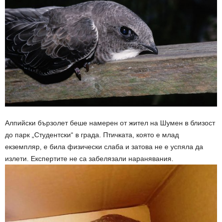
Алпийски бързолет беше намерен от жител на Шумен в близост
до парк „Студентски“ в града. Птичката, която е млад
екземпляр, е била физически слаба и затова не е успяла да
излети. Експертите не са забелязали наранявания.