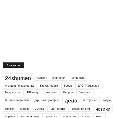
Етикети
24shumen
Koncert
shumen24
Simfonieta
Агенция по заетостта
Васил Левски
Вебер
ДЛС "Паламара"
Менделсон
ПИН-код
Синя зона
Яворов
банкомат
деца
български филми
д-р Нигяр Джафер
интересно
кадри
новини
кражба
медия
музика
най-новото
незаконна сеч
паркинг
питейна вода
проверки
професия
сцена
такса