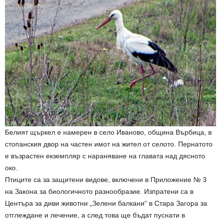
Белият щъркел е намерен в село Иваново, община Върбица, в
стопанския двор на частен имот на жител от селото. Пернатото
е възрастен екземпляр с нараняване на главата над дясното
око.
Птиците са за защитени видове, включени в Приложение № 3
на Закона за биологичното разнообразие. Изпратени са в
Центъра за диви животни „Зелени балкани“ в Стара Загора за
отглеждане и лечение, а след това ще бъдат пуснати в