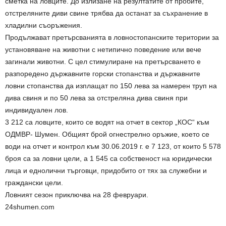
сметка на ловците. До излизане на резултатите от пробите,
отстреляните диви свине трябва да останат за съхранение в
хладилни съоръжения.
Продължават претърсванията в ловностопанските територии за
установяване на животни с нетипично поведение или вече
загинали животни. С цел стимулиране на претърсването е
разпоредено държавните горски стопанства и държавните
ловни стопанства да изплащат по 150 лева за намерен труп на
дива свиня и по 50 лева за отстреляна дива свиня при
индивидуален лов.
3 212 са ловците, които се водят на отчет в сектор „КОС“ към
ОДМВР- Шумен. Общият брой огнестрелно оръжие, което се
води на отчет и контрол към 30.06.2019 г. е 7 123, от които 5 578
броя са за ловни цели, а 1 545 са собственост на юридически
лица и еднолични търговци, придобито от тях за служебни и
граждански цели.
Ловният сезон приключва на 28 февруари.
24shumen.com