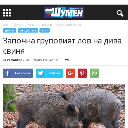
дом
Други
Започна груповият лов на дива свиня
ДРУГИ
ОБЩЕСТВО
ТОП
Започна груповият лов на дива
свиня
от
redaktor
-
2019/10/05 1:09:42 PM
0
Facebook
Twitter