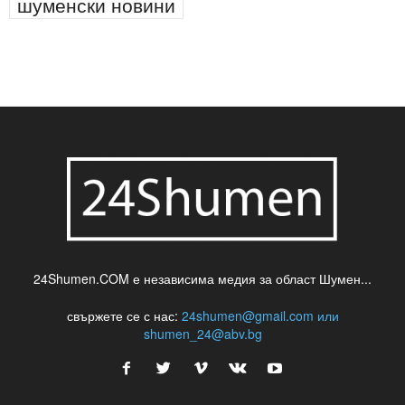
шуменски новини
24Shumen.COM е независима медия за област Шумен...
свържете се с нас:
24shumen@gmail.com или
shumen_24@abv.bg