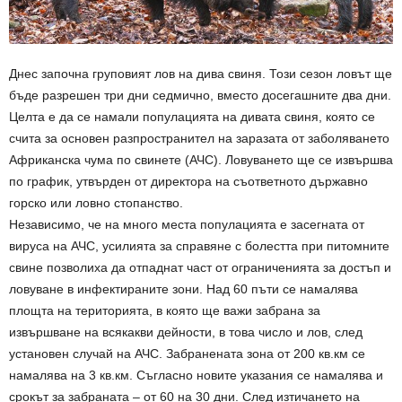
Днес започна груповият лов на дива свиня. Този сезон ловът ще
бъде разрешен три дни седмично, вместо досегашните два дни.
Целта е да се намали популацията на дивата свиня, която се
счита за основен разпространител на заразата от заболяването
Африканска чума по свинете (АЧС). Ловуването ще се извършва
по график, утвърден от директора на съответното държавно
горско или ловно стопанство.
Независимо, че на много места популацията е засегната от
вируса на АЧС, усилията за справяне с болестта при питомните
свине позволиха да отпаднат част от ограниченията за достъп и
ловуване в инфектираните зони. Над 60 пъти се намалява
площта на територията, в която ще важи забрана за
извършване на всякакви дейности, в това число и лов, след
установен случай на АЧС. Забранената зона от 200 кв.км се
намалява на 3 кв.км. Съгласно новите указания се намалява и
срокът за забраната – от 60 на 30 дни. След изтичането на