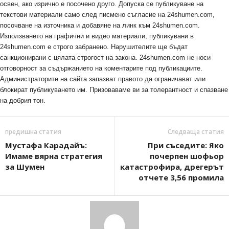
освен, ако изрично е посочено друго. Допуска се публикуване на
текстови материали само след писмено съгласие на 24shumen.com,
посочване на източника и добавяне на линк към 24shumen.com.
Използването на графични и видео материали, публикувани в
24shumen.com е строго забранено. Нарушителите ще бъдат
санкционирани с цялата строгост на закона. 24shumen.com не носи
отговорност за съдържанието на коментарите под публикациите.
Администраторите на сайта запазват правото да ограничават или
блокират публикуването им. Призоваваме ви за толерантност и спазване
на добрия тон.
предишна статия
Следваща статия
Мустафа Карадайъ:
При съседите: Яко
Имаме вярна стратегия
почерпен шофьор
за Шумен
катастрофира, дрегерът
отчете 3,56 промила