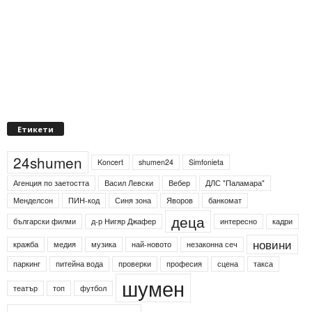
Етикети
24shumen
Koncert
shumen24
Simfonieta
Агенция по заетостта
Васил Левски
Вебер
ДЛС "Паламара"
Менделсон
ПИН-код
Синя зона
Яворов
банкомат
деца
български филми
д-р Нигяр Джафер
интересно
кадри
новини
кражба
медия
музика
най-новото
незаконна сеч
паркинг
питейна вода
проверки
професия
сцена
такса
шумен
театър
топ
футбол