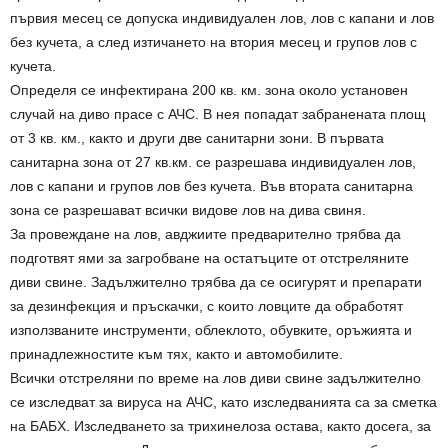
първия месец се допуска индивидуален лов, лов с капани и лов
без кучета, а след изтичането на втория месец и групов лов с
кучета.
Определя се инфектирана 200 кв. км. зона около установен
случай на диво прасе с АЧС. В нея попадат забранената площ
от 3 кв. км., както и други две санитарни зони. В първата
санитарна зона от 27 кв.км. се разрешава индивидуален лов,
лов с капани и групов лов без кучета. Във втората санитарна
зона се разрешават всички видове лов на дива свиня.
За провеждане на лов, авджиите предварително трябва да
подготвят ями за загробване на остатъците от отстреляните
диви свине. Задължително трябва да се осигурят и препарати
за дезинфекция и пръскачки, с които ловците да обработят
използваните инструменти, облеклото, обувките, оръжията и
принадлежностите към тях, както и автомобилите.
Всички отстреляни по време на лов диви свине задължително
се изследват за вируса на АЧС, като изследванията са за сметка
на БАБХ. Изследването за трихинелоза остава, както досега, за