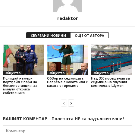
redaktor
СВЪРЗАНИ НОВИНИ
ОЩЕ ОТ АВТОРА
Общество
Общество
Общество
Полицай намери
ОбЗор на седмицата:
Над 300 посещения за
портфейл с пари на
Навреме с каката или с
седмица на плувния
бензиностанция, за
каката от времето
комплекс в Шумен
минути откриха
собственика
ВАШИЯТ КОМЕНТАР - Полетата НЕ са задължителни!