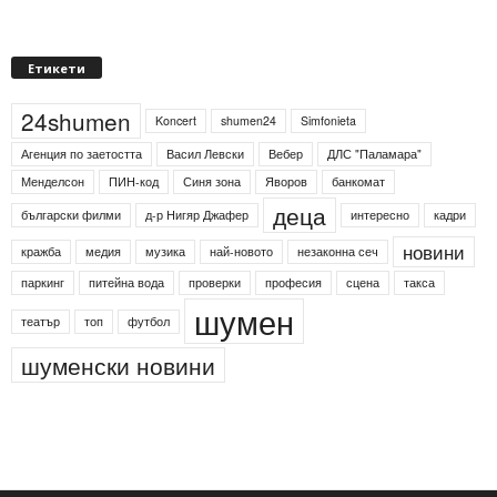
Етикети
24shumen
Koncert
shumen24
Simfonieta
Агенция по заетостта
Васил Левски
Вебер
ДЛС "Паламара"
Менделсон
ПИН-код
Синя зона
Яворов
банкомат
деца
български филми
д-р Нигяр Джафер
интересно
кадри
новини
кражба
медия
музика
най-новото
незаконна сеч
паркинг
питейна вода
проверки
професия
сцена
такса
шумен
театър
топ
футбол
шуменски новини