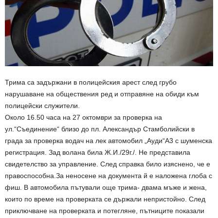
Трима са задържани в полицейския арест след грубо
нарушаване на обществения ред и отправяне на обиди към
полицейски служители.
Около 16.50 часа на 27 октомври за проверка на
ул.“Съединение“ близо до пл. Александър Стамболийски в
града за проверка водач на лек автомобил „Ауди“А3 с шуменска
регистрация. Зад волана била Ж.И./29г./. Не представила
свидетелство за управление. След справка било изяснено, че е
правоспособна.За неносене на документа й е наложена глоба с
фиш. В автомобила пътували още трима- двама мъже и жена,
които по време на проверката се държали непристойно. След
приключване на проверката и потегляне, пътниците показали