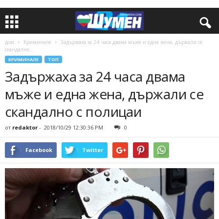
дом
Криминале
Задържаха за 24 часа двама мъже и една жена, държали се
скандално...
КРИМИНАЛЕ
ТОП
Задържаха за 24 часа двама
мъже и една жена, държали се
скандално с полицаи
от
redaktor
-
2018/10/29 12:30:36 PM
0
Facebook
Twitter