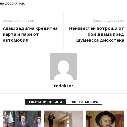
на добрия тон.
предишна статия
Следваща статия
Апаш задигна кредитна
Неизвестен потроши от
карта и пари от
бой двама пред
автомобил
шуменска дискотека
redaktor
СВЪРЗАНИ НОВИНИ
ОЩЕ ОТ АВТОРА