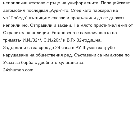
неприлични жестове с ръце на униформените. Полицейският
автомобил последвал „Ауди“-то. След като паркирал на
ул.“Победа“ пътниците слезли и продължили да се държат
неприлично. Отправили и закани. На място пристигнал екип от
Охранителна полиция. Установена е самоличността на
тримата- И.И./32г./, С.И./26г./ и В.Р.- 32-годишна.
Задържани са за срок до 24 часа в РУ-Шумен за грубо
нарушаване на обществения ред. Съставени са им актове по
Указа за борба с дребното хулиганство.
24shumen.com