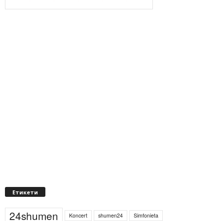
Етикети
24shumen
Koncert
shumen24
Simfonieta