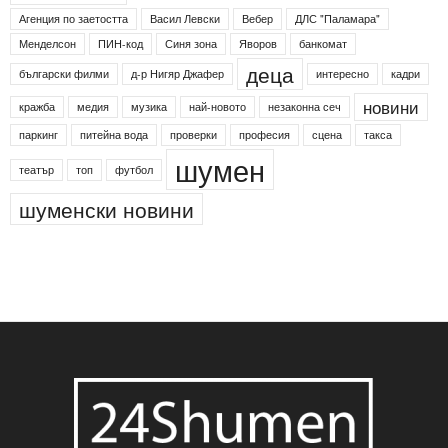
Агенция по заетостта
Васил Левски
Вебер
ДЛС "Паламара"
Менделсон
ПИН-код
Синя зона
Яворов
банкомат
деца
български филми
д-р Нигяр Джафер
интересно
кадри
новини
кражба
медия
музика
най-новото
незаконна сеч
паркинг
питейна вода
проверки
професия
сцена
такса
шумен
театър
топ
футбол
шуменски новини