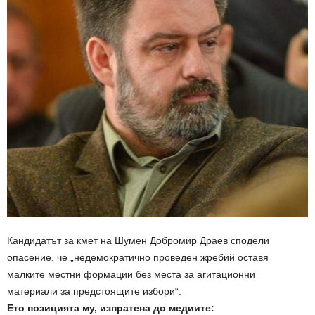
Кандидатът за кмет на Шумен Добромир Драев сподели
опасение, че „недемократично проведен жребий оставя
малките местни формации без места за агитационни
материали за предстоящите избори“.
Ето позицията му, изпратена до медиите: