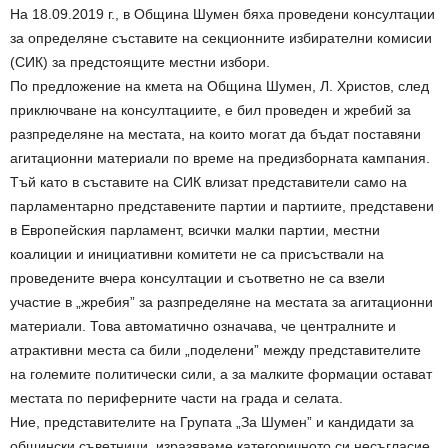
На 18.09.2019 г., в Община Шумен бяха проведени консултации
за определяне съставите на секционните избирателни комисии
(СИК) за предстоящите местни избори.
По предложение на кмета на Община Шумен, Л. Христов, след
приключване на консултациите, е бил проведен и жребий за
разпределяне на местата, на които могат да бъдат поставяни
агитационни материали по време на предизборната кампания.
Тъй като в съставите на СИК влизат представители само на
парламентарно представените партии и партиите, представени
в Европейския парламент, всички малки партии, местни
коалиции и инициативни комитети не са присъствали на
проведените вчера консултации и съответно не са взели
участие в „жребия” за разпределяне на местата за агитационни
материали. Това автоматично означава, че централните и
атрактивни места са били „поделени” между представителите
на големите политически сили, а за малките формации остават
местата по периферните части на града и селата.
Ние, представителите на Групата „За Шумен” и кандидати за
общински съветници, изразяваме категоричното си несъгласие