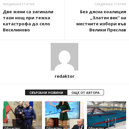
предишна статия
Следваща статия
Две жени са загинали
Без дясна коалиция
тази нощ при тежка
„Златен век“ на
катастрофа до село
местните избори във
Веселиново
Велики Преслав
redaktor
СВЪРЗАНИ НОВИНИ
ОЩЕ ОТ АВТОРА
Общество
Общество
Общество