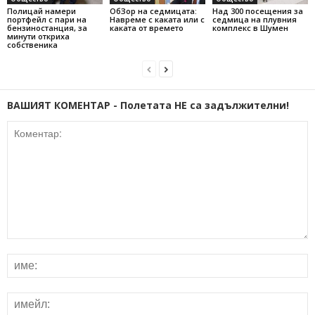
Полицай намери
ОбЗор на седмицата:
Над 300 посещения за
портфейл с пари на
Навреме с каката или с
седмица на плувния
бензиностанция, за
каката от времето
комплекс в Шумен
минути откриха
собственика
ВАШИЯТ КОМЕНТАР - Полетата НЕ са задължителни!