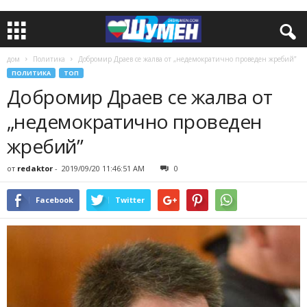
дом
Политика
Добромир Драев се жалва от „недемократично проведен жребий”
ПОЛИТИКА
ТОП
Добромир Драев се жалва от
„недемократично проведен
жребий”
от
redaktor
-
2019/09/20 11:46:51 AM
0
Facebook
Twitter