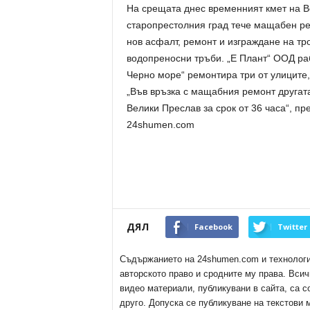
На срещата днес временният кмет на В
старопрестолния град тече мащабен ре
нов асфалт, ремонт и изграждане на тр
водопреносни тръби. „Е Плант“ ООД ра
Черно море“ ремонтира три от улиците,
„Във връзка с мащабния ремонт другат
Велики Преслав за срок от 36 часа“, п
24shumen.com
ДЯЛ
Facebook
Twitter
Съдържанието на 24shumen.com и технологиит
авторското право и сродните му права. Всич
видео материали, публикувани в сайта, са с
друго. Допуска се публикуване на текстови