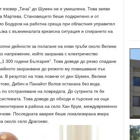
 язовир „Тича“ до Шумен не е умишлена. Това заяви
а Мартева. Становището беше подкрепено и от
о Бодуров на работна среща при областния управител
ка с възникналата кризисна ситуация и спирането на
опни дейности за полагане на нови тръби около Велики
ко напрежение, който захранва с електричество
„1 300 години България“. Това доведе до рязко спадане
рийното захранване до рязкото му повишаване пък
а. В резултат на това повече от ден Шумен, Велики
ово, Дибич и Панайот Волов останаха без вода.
 по отстраняване на повредата. До сутринта тя бе
системата. Това доведе до обходи и търсене на още
 ремонтирани в района на село Хан Крум, междувременно
течове. Последната авария беше локализирана вчера
а около село Драгоево.