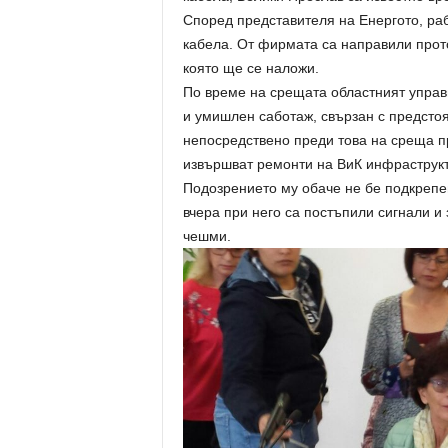
Според представителя на Енергото, раб
кабела. От фирмата са направили прото
която ще се наложи.
По време на срещата областният управ
и умишлен саботаж, свързан с предсто
непосредствено преди това на среща пр
извършват ремонти на ВиК инфраструкт
Подозрението му обаче не бе подкрепе
вчера при него са постъпили сигнали и
чешми.