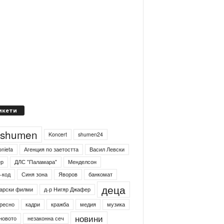
икети
4shumen
Koncert
shumen24
onieta
Агенция по заетостта
Васил Левски
ер
ДЛС "Паламара"
Менделсон
-код
Синя зона
Яворов
банкомат
деца
арски филми
д-р Нигяр Джафер
ресно
кадри
кражба
медия
музика
новини
новото
незаконна сеч