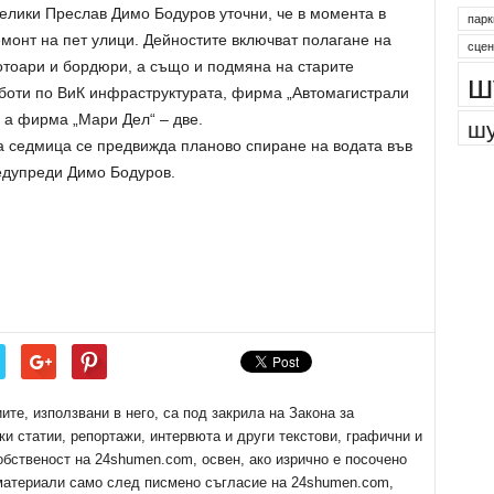
елики Преслав Димо Бодуров уточни, че в момента в
парк
монт на пет улици. Дейностите включват полагане на
сцен
отоари и бордюри, а също и подмяна на старите
ш
боти по ВиК инфраструктурата, фирма „Автомагистрали
 а фирма „Мари Дел“ – две.
шу
а седмица се предвижда планово спиране на водата във
редупреди Димо Бодуров.
е, използвани в него, са под закрила на Закона за
ки статии, репортажи, интервюта и други текстови, графични и
обственост на 24shumen.com, освен, ако изрично е посочено
 материали само след писмено съгласие на 24shumen.com,