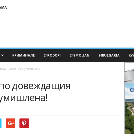
АМА
КРИМИНАЛЕ
24RODOPI
24SMOLIAN
24BULGARIA
КУ
 водопровод не е умишлена!
 по довеждащия
 умишлена!