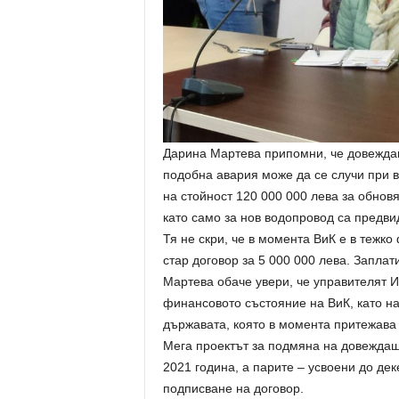
Дарина Мартева припомни, че довежда
подобна авария може да се случи при в
на стойност 120 000 000 лева за обнов
като само за нов водопровод са предви
Тя не скри, че в момента ВиК е в тежк
стар договор за 5 000 000 лева. Заплат
Мартева обаче увери, че управителят 
финансовото състояние на ВиК, като на
държавата, която в момента притежава
Мега проектът за подмяна на довеждащ
2021 година, а парите – усвоени до де
подписване на договор.