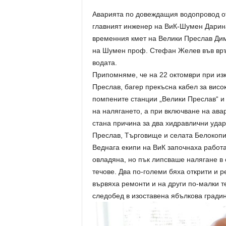
Аварията по довеждащия водопровод от
главният инженер на ВиК-Шумен Дарин
временния кмет на Велики Преслав Дим
на Шумен проф. Стефан Желев във връз
водата.
Припомняме, че на 22 октомври при изк
Преслав, багер прекъсна кабел за висо
помпените станции „Велики Преслав“ и 
на налягането, а при включване на ава
стана причина за два хидравлични удар
Преслав, Търговище и селата Белокопит
Веднага екипи на ВиК започнаха работа
овладяна, но пък липсваше налягане в 
течове. Два по-големи бяха открити и
вървяха ремонти и на други по-малки 
следобед в изоставена ябълкова градин