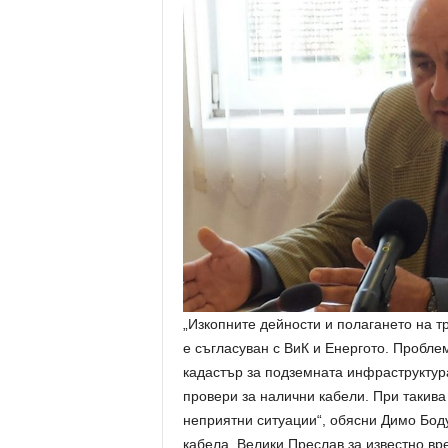
„Изкопните дейности и полагането на 
е съгласуван с ВиК и Енергото. Пробле
кадастър за подземната инфраструктура
провери за налични кабели. При такива
неприятни ситуации“, обясни Димо Боду
кабела, Велики Преслав за известно вре