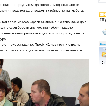
отникът е продължил да копае и след скъсване на
кол и предстои да определят стойността на глобата,
ител проф. Желев изрази съмнение, че това може да е
ящите след броени дни местни избори, защото
и него е взето решение в дните до изборите да не се
ура.
но от присъстващите. Проф. Желев уточни още, че
 за партийна агитация по опашките на обществените