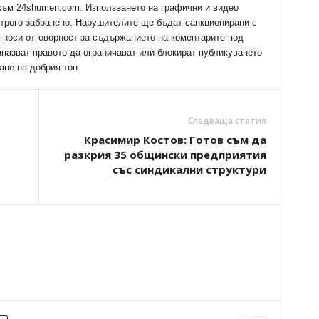
 към 24shumen.com. Използването на графични и видео
трого забранено. Нарушителите ще бъдат санкционирани с
е носи отговорност за съдържанието на коментарите под
апазват правото да ограничават или блокират публикуването
ане на добрия тон.
Следваща статия
Красимир Костов: Готов съм да
разкрия 35 общински предприятия
със синдикални структури