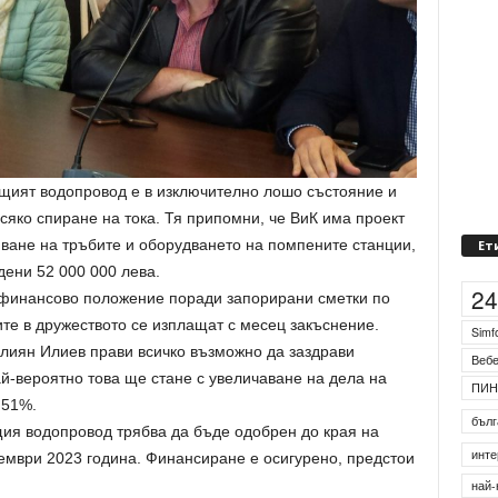
щият водопровод е в изключително лошо състояние и
сяко спиране на тока. Тя припомни, че ВиК има проект
яване на тръбите и оборудването на помпените станции,
Ет
дени 52 000 000 лева.
2
о финансово положение поради запорирани сметки по
ите в дружеството се изплащат с месец закъснение.
Simf
Илиян Илиев прави всичко възможно да заздрави
Веб
й-вероятно това ще стане с увеличаване на дела на
ПИН
 51%.
бълг
ия водопровод трябва да бъде одобрен до края на
инте
кември 2023 година. Финансиране е осигурено, предстои
най-