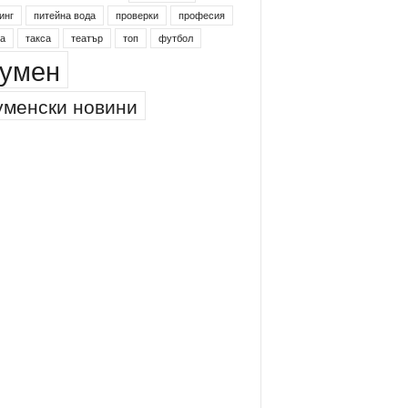
инг
питейна вода
проверки
професия
а
такса
театър
топ
футбол
умен
менски новини