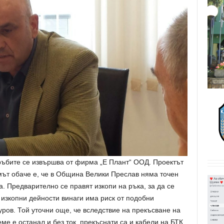
тръбите се извършва от фирма „Е Плант“ ООД. Проектът
мът обаче е, че в Община Велики Преслав няма точен
. Предварително се правят изкопи на ръка, за да се
 изкопни дейности винаги има риск от подобни
ров. Той уточни още, че вследствие на прекъсване на
ме е останал и без ток, прекъснати са и кабели на БТК.