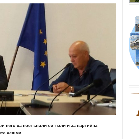
ри него са постъпили сигнали и за партийна
ите чешми