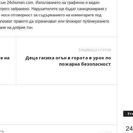
 към 24shumen.com. Използването на графични и видео
трого забранено. Нарушителите ще бъдат санкционирани с
е носи отговорност за съдържанието на коментарите под
апазват правото да ограничават или блокират публикуването
ане на добрия тон.
Следваща статия
е на
Деца гасиха огън в гората в урок по
пожарна безопасност
Ет
2