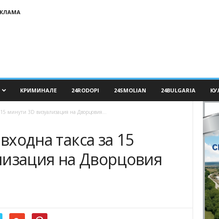
ЕКЛАМА
КРИМИНАЛЕ
24RODOPI
24SMOLIAN
24BULGARIA
КУ
за 15 минути 3D визуализация на Дворцовия...
 входна такса за 15
лизация на Дворцовия