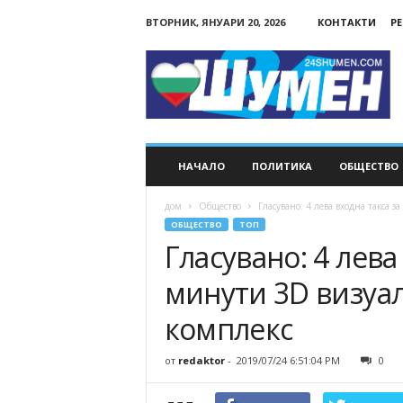
ВТОРНИК, ЯНУАРИ 20, 2026
КОНТАКТИ
Р
24Shumen.COM
НАЧАЛО
ПОЛИТИКА
ОБЩЕСТВО
дом
Общество
Гласувано: 4 лева входна такса 
ОБЩЕСТВО
ТОП
Гласувано: 4 лева
минути 3D визуа
комплекс
от
redaktor
-
2019/07/24 6:51:04 PM
0