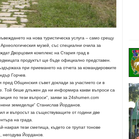
ъвеждането на нова туристическа услуга – само срещу
а Археологическия музей, със специални очила за
ждат Дворцовия комплекс на Стария град в
седмицата продуктът ще бъде официално представен.
въздържаха при приемането на отчета за командировките
ндър Горчев.
ви пред Общинския съвет доклади за участието си в
е. Той беше длъжен да ни информира какви въпроси са
озиция по тези въпроси“, заяви за 24shumen.com
инени земеделци“ Станислав Йорданов.
вил и въпросът за съществуващите от години две
нтъра на града.
й-накрая тези сметища, където се трупат тонове
“, негодува Йорданов.