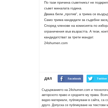
По тази причина съветникът не подкре
съвет миналата година.
Двама били „против“, а трима се въздъ
Само трима кандидати за съдебни засе
Според членове на комисията по избор
ограничения във възрастта. А тези, кои
кандидатстват за трети мандат.
24shumen.com
ДЯЛ
Facebook
Twitter
Съдържанието на 24shumen.com и технологиит
авторското право и сродните му права. Всич
видео материали, публикувани в сайта, са с
друго. Допуска се публикуване на текстови