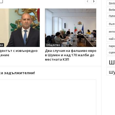
Simf
Веб
ПИН
бълг
инте
най-
ка
Общество
парк
дентът с извънредно
Два случая на фалшиво евро
сцен
ение
в Шумен и над 170 жалби до
ш
местната КЗП
шу
са задължителни!