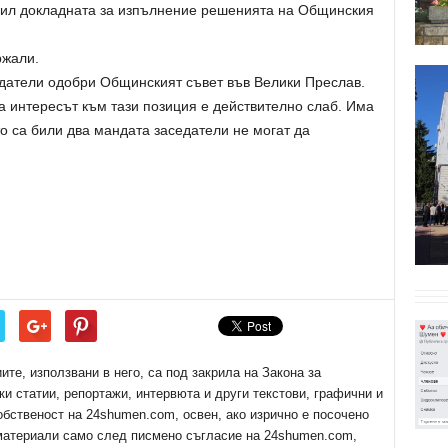
пил докладната за изпълнение решенията на Общинския
ржали.
датели одобри Общинският съвет във Велики Преслав.
а интересът към тази позиция е действително слаб. Има
то са били два мандата заседатели не могат да
е, използвани в него, са под закрила на Закона за
ки статии, репортажи, интервюта и други текстови, графични и
обственост на 24shumen.com, освен, ако изрично е посочено
 материали само след писмено съгласие на 24shumen.com,