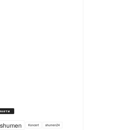
икети
4shumen
Koncert
shumen24