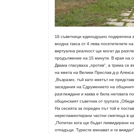
16 съветници единодушно подкрепиха в
входна такса от 4 лева посетителите н
виртуална реалност ще могат да разгле
продължение на 15 минути. В края на 
Двама гласуваха „против“, а трима се 
на кмета на Велики Преслав д-р Алекса
„Възразих, тъй като кметът не предста
заседания на Сдружението на общинит
разглеждани и каква е била неговата п
общинският съветник от групата „Обед
На сесията за пореден път той е поста
нерегламентирани частни сметища в це
„Попитах кога ще бъдат ликвидирани на
отпадъци. Туристи минават и ги виждат