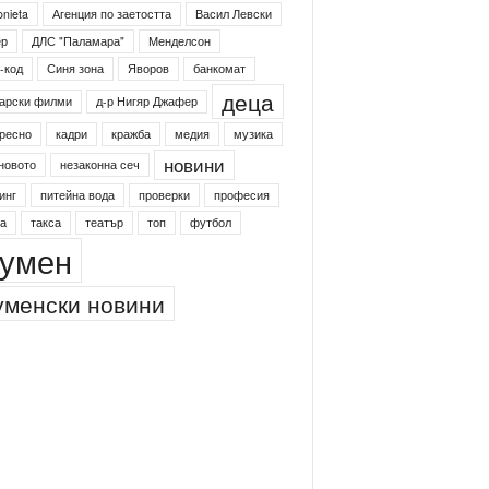
onieta
Агенция по заетостта
Васил Левски
ер
ДЛС "Паламара"
Менделсон
-код
Синя зона
Яворов
банкомат
деца
арски филми
д-р Нигяр Джафер
ресно
кадри
кражба
медия
музика
новини
новото
незаконна сеч
инг
питейна вода
проверки
професия
а
такса
театър
топ
футбол
умен
менски новини