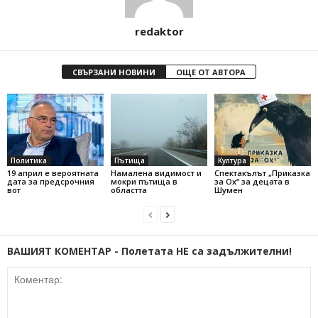
redaktor
СВЪРЗАНИ НОВИНИ
ОЩЕ ОТ АВТОРА
Политика
Пътища
Култура
19 април е вероятната
Намалена видимост и
Спектакълът „Приказка
дата за предсрочния
мокри пътища в
за Ох“ за децата в
вот
областта
Шумен
ВАШИЯТ КОМЕНТАР - Полетата НЕ са задължителни!