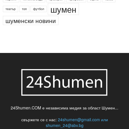
деца
български филми
д-р Нигяр Джафер
интересно
кадри
новини
кражба
медия
музика
най-новото
незаконна сеч
паркинг
питейна вода
проверки
професия
сцена
такса
шумен
театър
топ
футбол
шуменски новини