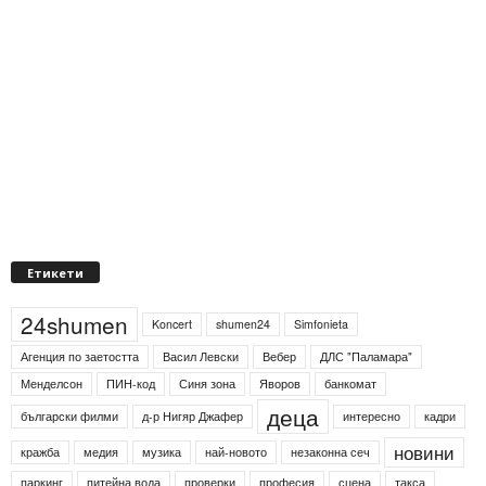
Етикети
24shumen
Koncert
shumen24
Simfonieta
Агенция по заетостта
Васил Левски
Вебер
ДЛС "Паламара"
Менделсон
ПИН-код
Синя зона
Яворов
банкомат