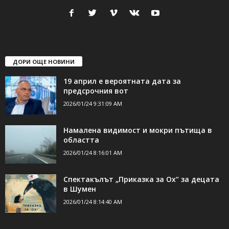
24Shumen.COM е независима медия за област Шумен...
свържете се с нас:
24shumen@gmail.com или
shumen_24@abv.bg
ДОРИ ОЩЕ НОВИНИ
19 април е вероятната дата за
предсрочния вот
2026/01/24 9:31:09 AM
Намалена видимост и мокри пътища в
областта
2026/01/24 8:16:01 AM
Спектакълът „Приказка за Ох“ за децата