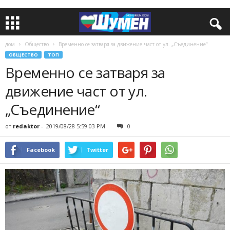
дом
Общество
Временно се затваря за движение част от ул. „Съединение“
ОБЩЕСТВО
ТОП
Временно се затваря за
движение част от ул.
„Съединение“
от
redaktor
-
2019/08/28 5:59:03 PM
0
Facebook
Twitter