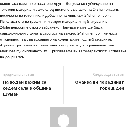
освен, ако изрично е посочено друго. Допуска се публикуване на
текстови материали само след писмено съгласие на 24shumen.com,
посочване на източника и добавяне на линк към 24shumen.com.
Използването на графични и видео материали, публикувани в
24shumen.com е строго забранено. Нарушителите ще бъдат
санкционирани с цялата строгост на закона. 24shumen.com не носи
отговорност за съдържанието на коментарите под публикациите.
Администраторите на сайта запазват правото да ограничават или
блокират публикуването им. Призоваваме ви за толерантност и спазване
на добрия тон.
предишна статия
Следваща статия
На воден режим са
Очаква ни поредният
седем села в община
горещ ден
Шумен