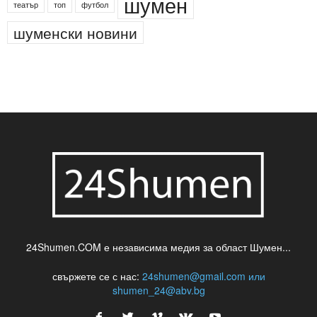
шумен
театър
топ
футбол
шуменски новини
24Shumen.COM е независима медия за област Шумен...
свържете се с нас:
24shumen@gmail.com или
shumen_24@abv.bg