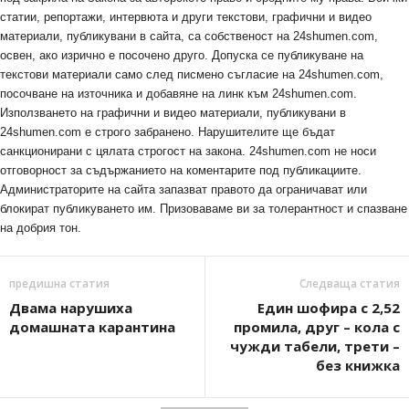
статии, репортажи, интервюта и други текстови, графични и видео
материали, публикувани в сайта, са собственост на 24shumen.com,
освен, ако изрично е посочено друго. Допуска се публикуване на
текстови материали само след писмено съгласие на 24shumen.com,
посочване на източника и добавяне на линк към 24shumen.com.
Използването на графични и видео материали, публикувани в
24shumen.com е строго забранено. Нарушителите ще бъдат
санкционирани с цялата строгост на закона. 24shumen.com не носи
отговорност за съдържанието на коментарите под публикациите.
Администраторите на сайта запазват правото да ограничават или
блокират публикуването им. Призоваваме ви за толерантност и спазване
на добрия тон.
предишна статия
Следваща статия
Двама нарушиха
Един шофира с 2,52
домашната карантина
промила, друг – кола с
чужди табели, трети –
без книжка