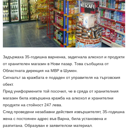
Задържаха 35-годишна варненка, задигнала алкохол и продукти
от хранителен магазин в Нови пазар. Това съобщиха от
Областната дирекция на МВР в Шумен.
Сигналът за кражбата е подаден от управителя на търговския
обект.
Пред униформените той посочил, че в сряда от хранителния
магазин била извършена кражба на алкохол и хранителни
продукти на стойност 247 лева.
След проведени незабавни действия извършителят, 35-годишна
жена с постоянен адрес във Варна, била установена и
разпитана. Образуван е заявителски материал.