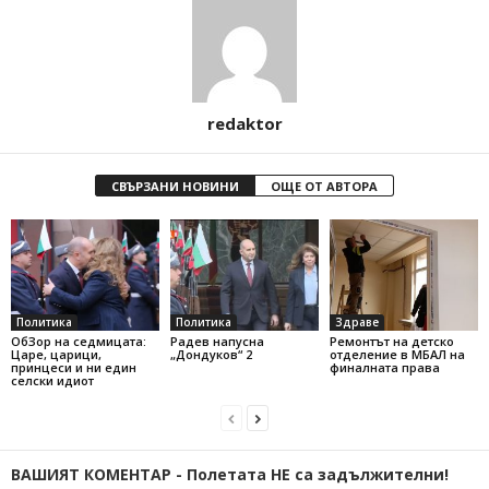
redaktor
СВЪРЗАНИ НОВИНИ
ОЩЕ ОТ АВТОРА
Политика
Политика
Здраве
ОбЗор на седмицата:
Радев напусна
Ремонтът на детско
Царе, царици,
„Дондуков“ 2
отделение в МБАЛ на
принцеси и ни един
финалната права
селски идиот
ВАШИЯТ КОМЕНТАР - Полетата НЕ са задължителни!