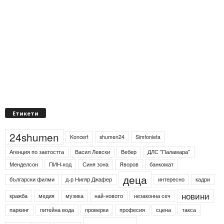
Етикети
24shumen
Koncert
shumen24
Simfonieta
Агенция по заетостта
Васил Левски
Вебер
ДЛС "Паламара"
Менделсон
ПИН-код
Синя зона
Яворов
банкомат
деца
български филми
д-р Нигяр Джафер
интересно
кадри
новини
кражба
медия
музика
най-новото
незаконна сеч
паркинг
питейна вода
проверки
професия
сцена
такса