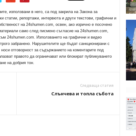
е, използвани в него, са под закрила на Закона за
ки статии, репортажи, интервюта и други текстови, графични и
обственост на 24shumen.com, освен, ако изрично е посочено
 материали само след писмено съгласие на 24shumen.com,
 към 24shumen.com. Използването на графични и видео
трого забранено. Нарушителите ще бъдат санкционирани с
е носи отговорност за съдържанието на коментарите под
апазват правото да ограничават или блокират публикуването
ане на добрия тон.
Следваща статия
Слънчева и топла събота