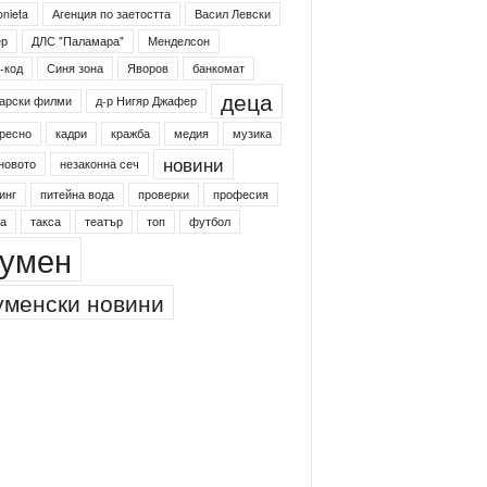
onieta
Агенция по заетостта
Васил Левски
ер
ДЛС "Паламара"
Менделсон
-код
Синя зона
Яворов
банкомат
деца
арски филми
д-р Нигяр Джафер
ресно
кадри
кражба
медия
музика
новини
новото
незаконна сеч
инг
питейна вода
проверки
професия
а
такса
театър
топ
футбол
умен
менски новини