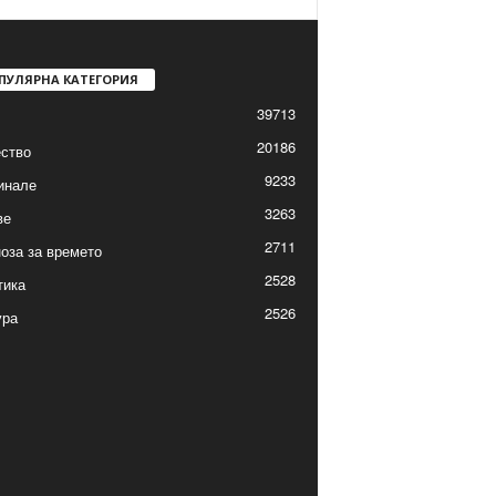
ПУЛЯРНА КАТЕГОРИЯ
39713
20186
ство
9233
инале
3263
ве
2711
оза за времето
2528
тика
2526
ура