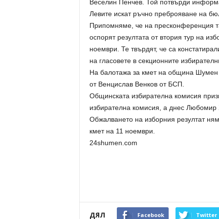
Веселин Пенчев. Той потвърди информ
Левите искат ръчно преброяване на бю
Припомняме, че на пресконференция та
оспорят резултата от втория тур на из
ноември. Те твърдят, че са констатира
на гласовете в секционните избирателн
На балотажа за кмет на община Шумен
от Венцислав Венков от БСП.
Общинската избирателна комисия призн
избирателна комисия, а днес Любомир Х
Обжалването на изборния резултат няма
кмет на 11 ноември.
24shumen.com
ДЯЛ
Facebook
Twitter