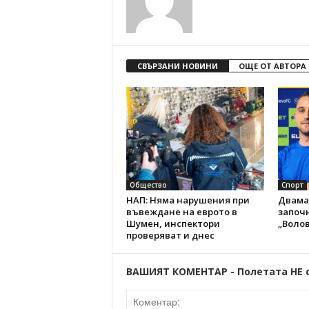
СВЪРЗАНИ НОВИНИ
ОЩЕ ОТ АВТОРА
Общество
Спорт
НАП: Няма нарушения при
Двама
въвеждане на еврото в
започн
Шумен, инспектори
„Волов
проверяват и днес
ВАШИЯТ КОМЕНТАР - Полетата НЕ 