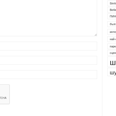
Simf
Веб
ПИН
бълг
инте
най-
парк
сцен
ш
шу