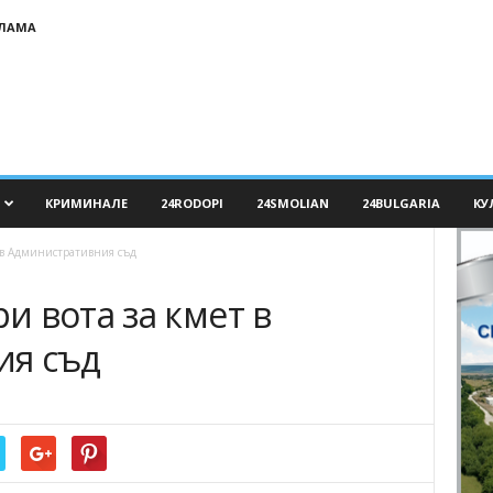
КЛАМА
КРИМИНАЛЕ
24RODOPI
24SMOLIAN
24BULGARIA
КУ
 в Административния съд
 вота за кмет в
ия съд