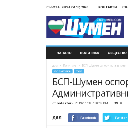
СЪБОТА, ЯНУАРИ 17, 2026
КОНТАКТИ
РЕ
24Shumen.COM
НАЧАЛО
ПОЛИТИКА
ОБЩЕСТВО
дом
Политика
БСП-Шумен оспори вота за кмет
ПОЛИТИКА
ТОП
БСП-Шумен оспори
Административн
от
redaktor
-
2019/11/08 7:30:18 PM
0
ДЯЛ
Facebook
Twitter