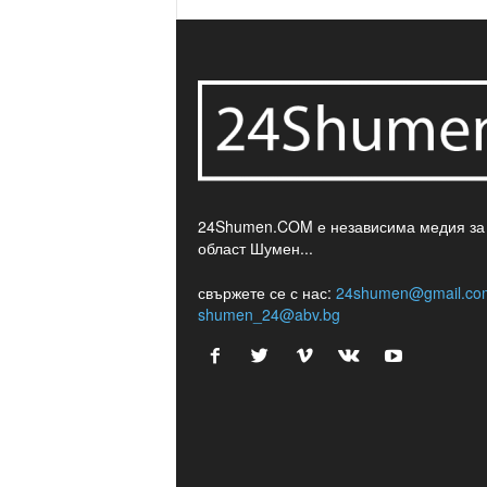
24Shumen.COM е независима медия за
област Шумен...
свържете се с нас:
24shumen@gmail.co
shumen_24@abv.bg