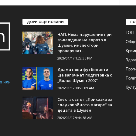
ДОРИ ОЩЕ НОВИНИ
ПО
ТОП
НАП: Няма нарушения при
въвеждане на еврото в
Обще
Шумен, инспектори
Крим
проверяват...
2026/01/17 1:22:35 PM
Здра
Прогн
Двама нови футболисти
ще започнат подготовка с
Поли
„Волов Шумен 2007“
m или
Култ
2026/01/17 10:29:09 AM
Спектакълът „Приказка за
сладкопойното магаре“ за
децата в Шумен
2026/01/17 9:44:38 AM