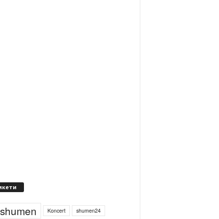
икети
4shumen
Koncert
shumen24