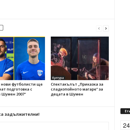
Култура
 нови футболисти ще
Спектакълът „Приказка за
ат подготовка с
сладкопойното магаре“ за
 Шумен 2007“
децата в Шумен
Ет
са задължителни!
2