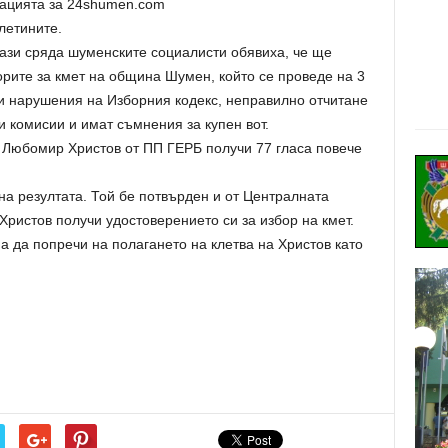
ацията за 24shumen.com
летините.
зи сряда шуменските социалисти обявиха, че ще
борите за кмет на община Шумен, който се проведе на 3
ли нарушения на Изборния кодекс, неправилно отчитане
и комисии и имат съмнения за купен вот.
 Любомир Христов от ПП ГЕРБ получи 77 гласа повече
а резултата. Той бе потвърден и от Централната
ристов получи удостоверението си за избор на кмет.
 да попречи на полагането на клетва на Христов като