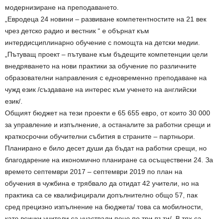
модернизиране на преподаването.
„Евродеца 24 новини – развиване компетентностите на 21 век
чрез детско радио и вестник “ е обърнат към
интердисциплинарно обучение с помощта на детски медии.
„Пътуващ проект – пътуване към бъдещите компетенции цели
внедряването на нови практики за обучение по различните
образователни направления с едновременно преподаване на
чужд език /създаване на интерес към ученето на английски
език/.
Общият бюджет на тези проекти е 65 655 евро, от които 30 000
за управление и изпълнение, а останалите за работни срещи и
краткосрочни обучителни събития в страните – партньори.
Планирано е било десет души да бъдат на работни срещи, но
благодарение на икономично планиране са осъществени 24. За
времето септември 2017 – септември 2019 по план на
обучения в чужбина е трябвало да отидат 42 учители, но на
практика са се квалифицирали допълнително общо 57, пак
сред прецизно изпълнение на бюджета/ това са мобилности,
като всички учители са участвали поне по три пъти/. В тях са