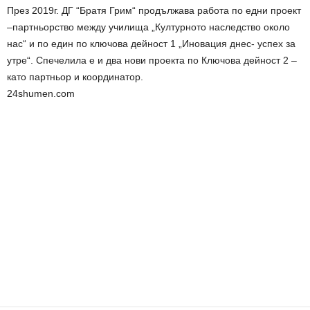
През 2019г. ДГ “Братя Грим“ продължава работа по едни проект
–партньорство между училища „Културното наследство около
нас“ и по един по ключова дейност 1 „Иновация днес- успех за
утре“. Спечелила е и два нови проекта по Ключова дейност 2 –
като партньор и координатор.
24shumen.com