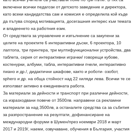
включени всички педагози от детското заведение и директора,
като всеки кандидатства сам и комисия е определила кой къде
да пътува според мотивацията, досегашния интерес към темата
и владеенето на работния език.
От средствата за управление и изпълнение са закупени за
целите на проектите 6 интерактивни дъски, 6 проектора, 10
лаптопа, три принтера, три мултифункционални устройства, два
таблета, серия от интерактивни играчки/ говорещи кубове,
костенурки, албуми, табла, интерактивни пчели, интерактивно
пиано и др./, дидактични шкафове, както и роботи- озобот,
sphero и др. на обща стойност над 22 хиляди лева. Всички те се
използват активно в ежедневната работа.
За материали за дейности и транспорт при различни дейности,
са изразходвани повече от 3500лв. направени са рекламни
материали за над 3500лв, а останалите средства са за събития
за разпространение на резултати, дофинансиране на
международни форуми в Шумен/през ноември 2018 и март
2017 и 2019/, наеми, озвучаване, обучения в България, участия