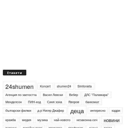
Етикети
24shumen
Koncert
shumen24
Simfonieta
Агенция по заетостта
Васил Левски
Вебер
ДЛС "Паламара"
Менделсон
ПИН-код
Синя зона
Яворов
банкомат