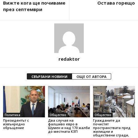
Вижте кога ще почиваме
Остава горещо
през септември
redaktor
СВЪРЗАНИ НОВИНИ
ОЩЕ ОТ АВТОРА
Политика
Общество
Общество
Президентът с
Два случая на
Гражданите да
извънредно
фалшиво евро в
почистят
обръщение
Шумен и над 170 жалби
пространствата пред
до местната КЗП
жилищни и
обществени сгради,