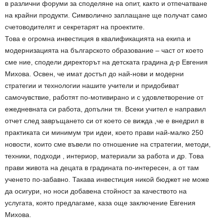
в различни форуми за споделяне на опит, както и отпечатване
на крайни продукти. Символично заплащане ще получат само
счетоводителят и секретарят на проектите.
Това е огромна инвестиция в квалификацията на екипа и
модернизацията на българското образование – част от което
сме ние, сподели директорът на детската градина д-р Евгения
Михова. Освен, че имат достъп до най-нови и модерни
стратегии и технологии нашите учители и придобиват
самочувствие, работят по-мотивирано и с удовлетворение от
ежедневната си работа, допълни тя. Всеки учител е направил
отчет след завръщането си от което се вижда ,че е внедрил в
практиката си минимум три идеи, което прави най-малко 250
новости, които сме въвели по отношение на стратегии, методи,
техники, подходи , интериор, материали за работа и др. Това
прави живота на децата в градината по-интересен, а от там
ученето по-забавно. Такава инвестиция никой бюджет не може
да осигури, но носи добавена стойност за качеството на
услугата, която предлагаме, каза още заключение Евгения
Михова.