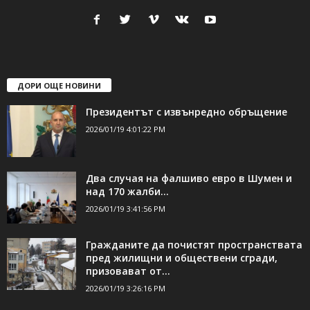
24Shumen.COM е независима медия за област Шумен...
свържете се с нас:
24shumen@gmail.com или
shumen_24@abv.bg
ДОРИ ОЩЕ НОВИНИ
Президентът с извънредно обръщение
2026/01/19 4:01:22 PM
Два случая на фалшиво евро в Шумен и
над 170 жалби...
2026/01/19 3:41:56 PM
Гражданите да почистят пространствата