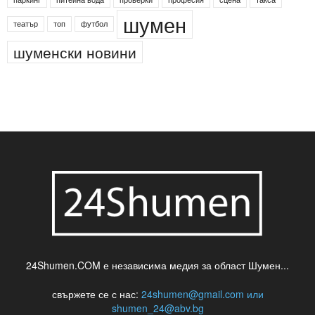
деца
български филми
д-р Нигяр Джафер
интересно
кадри
новини
кражба
медия
музика
най-новото
незаконна сеч
паркинг
питейна вода
проверки
професия
сцена
такса
шумен
театър
топ
футбол
шуменски новини