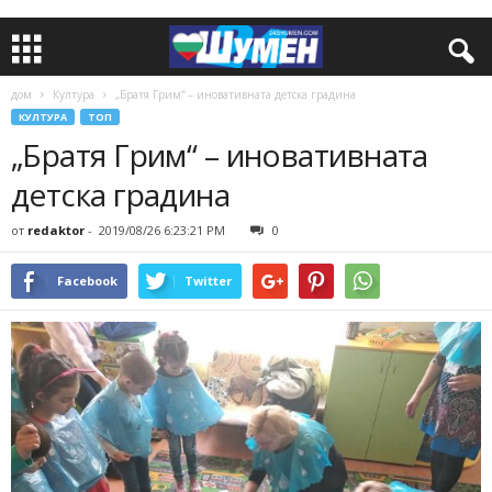
дом
Култура
„Братя Грим“ – иновативната детска градина
КУЛТУРА
ТОП
„Братя Грим“ – иновативната
детска градина
от
redaktor
-
2019/08/26 6:23:21 PM
0
Facebook
Twitter