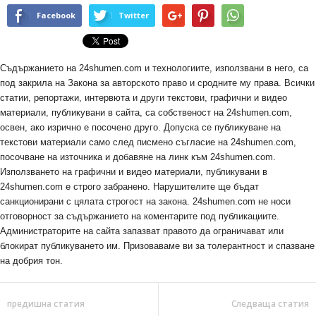
Facebook
Twitter
Съдържанието на 24shumen.com и технологиите, използвани в него, са
под закрила на Закона за авторското право и сродните му права. Всички
статии, репортажи, интервюта и други текстови, графични и видео
материали, публикувани в сайта, са собственост на 24shumen.com,
освен, ако изрично е посочено друго. Допуска се публикуване на
текстови материали само след писмено съгласие на 24shumen.com,
посочване на източника и добавяне на линк към 24shumen.com.
Използването на графични и видео материали, публикувани в
24shumen.com е строго забранено. Нарушителите ще бъдат
санкционирани с цялата строгост на закона. 24shumen.com не носи
отговорност за съдържанието на коментарите под публикациите.
Администраторите на сайта запазват правото да ограничават или
блокират публикуването им. Призоваваме ви за толерантност и спазване
на добрия тон.
предишна статия
Следваща статия