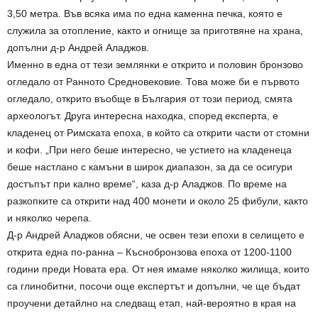
3,50 метра. Във всяка има по една каменна печка, която е
служила за отопление, както и огнище за приготвяне на храна,
допълни д-р Андрей Аладжов.
Именно в една от тези землянки е открито и половин бронзово
огледало от Ранното Средновековие. Това може би е първото
огледало, открито въобще в България от този период, смята
археологът. Друга интересна находка, според експерта, е
кладенец от Римската епоха, в който са открити части от стомни
и кофи. „При него беше интересно, че устието на кладенеца
беше настлано с камъни в широк диапазон, за да се осигури
достъпът при кално време“, каза д-р Аладжов. По време на
разкопките са открити над 400 монети и около 25 фибули, както
и няколко черепа.
Д-р Андрей Аладжов обясни, че освен тези епохи в селището е
открита една по-ранна – Къснобронзова епоха от 1200-1100
години преди Новата ера. От нея имаме няколко жилища, които
са глинобитни, посочи още експертът и допълни, че ще бъдат
проучени детайлно на следващ етап, най-вероятно в края на