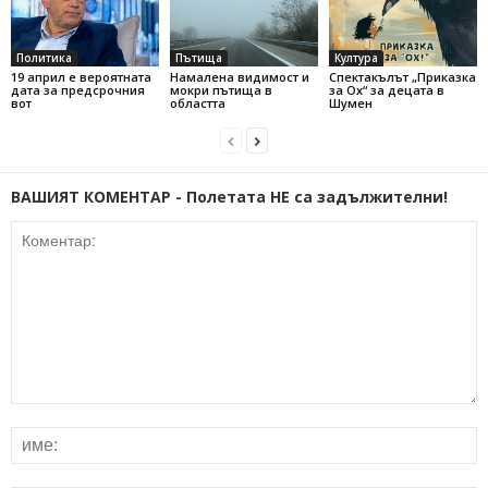
Политика
Пътища
Култура
19 април е вероятната
Намалена видимост и
Спектакълът „Приказка
дата за предсрочния
мокри пътища в
за Ох“ за децата в
вот
областта
Шумен
ВАШИЯТ КОМЕНТАР - Полетата НЕ са задължителни!