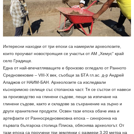
Интересни находки от три епохи са намерили археолозите,
които проучват новостроящия се участък от АМ „Хемус“ край
село Градище.
Една от най-впечатляващите е бронзово огледало от Ранното
Средновековие – VIII-X век, съобщи за БТА гл.ас. д-р Андрей
Аладжов от НАИМ-БАН. Археолозите са изследвали
късноримско селище със стопанска част. Тя се състои от навеси
за производство на глинени съдове, пещи за изпичане на
глинени съдове, както и складове за съхранение на зърно и
други хранителни продукти. Освен тази епоха обаче има и
артефакти от Ранносредновековна епоха – синхронна на
първата българска столица Плиска, обяснява археологът. От
тази епоха са проучени три землянки с размери 3,20 метра на