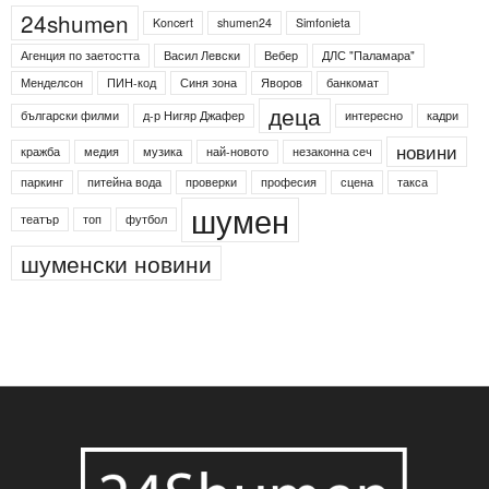
24shumen
Koncert
shumen24
Simfonieta
Агенция по заетостта
Васил Левски
Вебер
ДЛС "Паламара"
Менделсон
ПИН-код
Синя зона
Яворов
банкомат
деца
български филми
д-р Нигяр Джафер
интересно
кадри
новини
кражба
медия
музика
най-новото
незаконна сеч
паркинг
питейна вода
проверки
професия
сцена
такса
шумен
театър
топ
футбол
шуменски новини