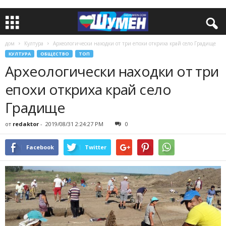
дом
Култура
Археологически находки от три епохи откриха край село Градище
КУЛТУРА
ОБЩЕСТВО
ТОП
Археологически находки от три
епохи откриха край село
Градище
от
redaktor
-
2019/08/31 2:24:27 PM
0
Facebook
Twitter