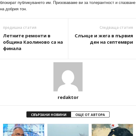
блокират публикуването им. Призоваваме ви за толерантност и спазване
на добрия тон.
предишна статия
Следваща статия
Летните ремонти в
Слънце и жега в първия
община Каолиново са на
ден на септември
финала
redaktor
СВЪРЗАНИ НОВИНИ
ОЩЕ ОТ АВТОРА