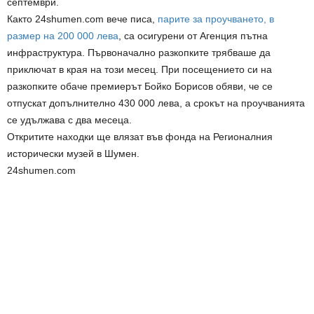
септември.
Както 24shumen.com вече писа,
парите за проучването, в
размер на 200 000 лева
, са осигурени от Агенция пътна
инфраструктура. Първоначално разкопките трябваше да
приключат в края на този месец. При посещението си на
разкопките обаче премиерът Бойко Борисов обяви, че се
отпускат допълнително 430 000 лева, а срокът на проучванията
се удължава с два месеца.
Откритите находки ще влязат във фонда на Регионалния
исторически музей в Шумен.
24shumen.com