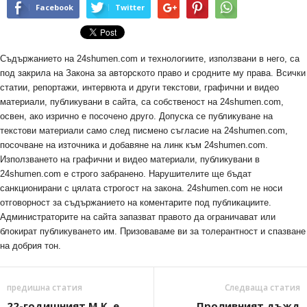
Facebook
Twitter
Съдържанието на 24shumen.com и технологиите, използвани в него, са
под закрила на Закона за авторското право и сродните му права. Всички
статии, репортажи, интервюта и други текстови, графични и видео
материали, публикувани в сайта, са собственост на 24shumen.com,
освен, ако изрично е посочено друго. Допуска се публикуване на
текстови материали само след писмено съгласие на 24shumen.com,
посочване на източника и добавяне на линк към 24shumen.com.
Използването на графични и видео материали, публикувани в
24shumen.com е строго забранено. Нарушителите ще бъдат
санкционирани с цялата строгост на закона. 24shumen.com не носи
отговорност за съдържанието на коментарите под публикациите.
Администраторите на сайта запазват правото да ограничават или
блокират публикуването им. Призоваваме ви за толерантност и спазване
на добрия тон.
предишна статия
Следваща статия
22-годишният М.К. е
Проливният дъжд