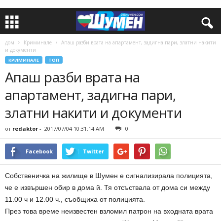
дом
Криминале
Апаш разби врата на апартамент, задигна пари, златни накити
и документи
КРИМИНАЛЕ
ТОП
Апаш разби врата на
апартамент, задигна пари,
златни накити и документи
от
redaktor
-
2017/07/04 10:31:14 AM
0
Facebook
Twitter
Собственичка на жилище в Шумен е сигнализирала полицията,
че е извършен обир в дома й. Тя отсъствала от дома си между
11.00 ч и 12.00 ч., съобщиха от полицията.
През това време неизвестен взломил патрон на входната врата