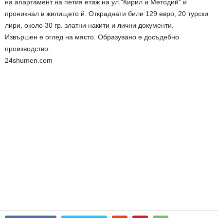
на апартамент на петия етаж на ул.“Кирил и Методий“ и
проникнал в жилището й. Откраднати били 129 евро, 20 турски
лири, около 30 гр. златни накити и лични документи.
Извършен е оглед на място. Образувано е досъдебно
производство.
24shumen.com