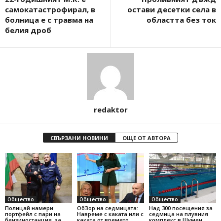
самокатастрофирал, в
остави десетки села в
болница е с травма на
областта без ток
белия дроб
redaktor
СВЪРЗАНИ НОВИНИ
ОЩЕ ОТ АВТОРА
Общество
Общество
Общество
Полицай намери
ОбЗор на седмицата:
Над 300 посещения за
портфейл с пари на
Навреме с каката или с
седмица на плувния
бензиностанция, за
каката от времето
комплекс в Шумен