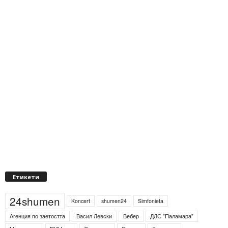
Етикети
24shumen
Koncert
shumen24
Simfonieta
Агенция по заетостта
Васил Левски
Вебер
ДЛС "Паламара"