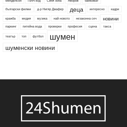
Менделсон
ПИН-код
Синя зона
Яворов
банкомат
деца
български филми
д-р Нигяр Джафер
интересно
кадри
новини
кражба
медия
музика
най-новото
незаконна сеч
паркинг
питейна вода
проверки
професия
сцена
такса
шумен
театър
топ
футбол
шуменски новини