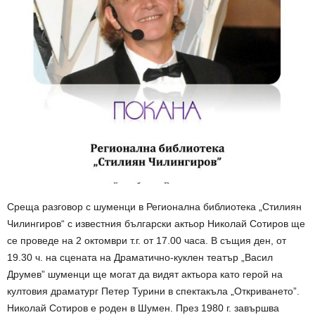
Среща разговор с шуменци в Регионална библиотека „Стилиян
Чилингиров“ с известния български актьор Николай Сотиров ще
се проведе на 2 октомври т.г. от 17.00 часа. В същия ден, от
19.30 ч. на сцената на Драматично-куклен театър „Васил
Друмев” шуменци ще могат да видят актьора като герой на
култовия драматург Петер Турини в спектакъла „Откриването”.
Николай Сотиров е роден в Шумен. През 1980 г. завършва