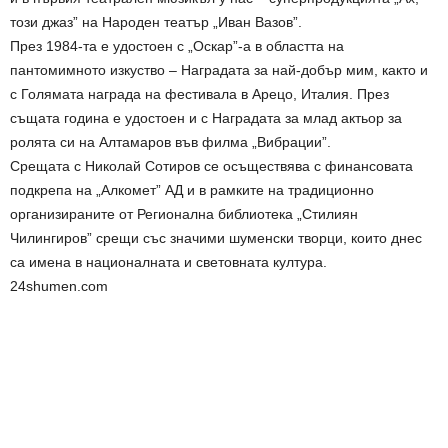
този джаз” на Народен театър „Иван Вазов”.
През 1984-та е удостоен с „Оскар”-а в областта на
пантомимното изкуство – Наградата за най-добър мим, както и
с Голямата награда на фестивала в Арецо, Италия. През
същата година е удостоен и с Наградата за млад актьор за
ролята си на Алтамаров във филма „Вибрации”.
Срещата с Николай Сотиров се осъществява с финансовата
подкрепа на „Алкомет” АД и в рамките на традиционно
организираните от Регионална библиотека „Стилиян
Чилингиров” срещи със значими шуменски творци, които днес
са имена в националната и световната култура.
24shumen.com