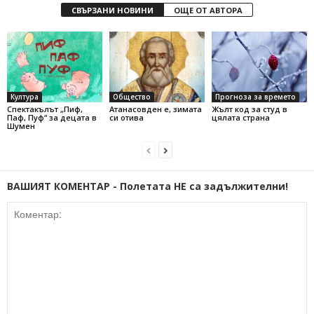
СВЪРЗАНИ НОВИНИ
ОЩЕ ОТ АВТОРА
Култура
Общество
Прогноза за времето
Спектакълът „Пиф,
Атанасовден е, зимата
Жълт код за студ в
Паф, Пуф“ за децата в
си отива
цялата страна
Шумен
ВАШИЯТ КОМЕНТАР - Полетата НЕ са задължителни!