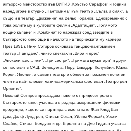
актьорско майсторство във ВИТИЗ „Кръстьо Сарафов” и години
наред играе в студио „Пантомима” към театър „Сълза и смях”, а
също и в театър „Движение” на Вельо Горанов. Едновременно с
това ролите му в култовите филми „Адаптация”, „Голямото
нощно къпане” и „Комбина” го нареждат сред звездите в
българското кино още в началото на творческата му кариера.
През 1991 г. Ники Сотиров основава танцово-пантомимен
театър „Пантданс”, чиито спектакли „Вяра и ерес”,
„Апокалипсис… или”, „Три сестри”, „Тримата мускетари” и други
се поставят в САЩ, Венецуела, Перу, Еквадор, Колумбия, Южна
Корея, Япония, а самият театър е обявен за пожизнен почетен
член на най-големия латиноамерикански фестивал „Театро дел
Ориенте”.
Николай Сотиров пресъздава повече от тридесет роли в
българското кино; участва и в редица американски филмови
продукции, където си партнира с имена като Жан Клод Ван
Дам, Долф Лундгрен, Стивън Сегал, Уйлям Форсайт, Уесли
Снайпс, Стивън Болдуин и др. В ролята на Джо Гидиън участва
и в първия театрален мюзикъл у нас – суперпродукцията „Ах,