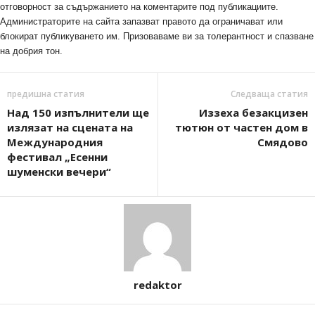
отговорност за съдържанието на коментарите под публикациите.
Администраторите на сайта запазват правото да ограничават или
блокират публикуването им. Призоваваме ви за толерантност и спазване
на добрия тон.
предишна статия
Следваща статия
Над 150 изпълнители ще
Иззеха безакцизен
излязат на сцената на
тютюн от частен дом в
Международния
Смядово
фестивал „Есенни
шуменски вечери“
redaktor