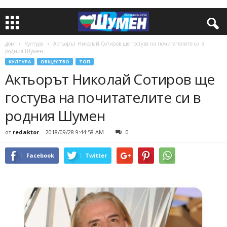
дом
Култура
Актьорът Николай Сотиров ще гостува на почитателите си в
родния Шумен
КУЛТУРА
ОБЩЕСТВО
ТОП
Актьорът Николай Сотиров ще
гостува на почитателите си в
родния Шумен
от
redaktor
-
2018/09/28 9:44:58 AM
0
Facebook
Twitter