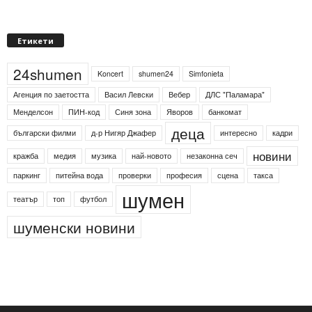
Етикети
24shumen
Koncert
shumen24
Simfonieta
Агенция по заетостта
Васил Левски
Вебер
ДЛС "Паламара"
Менделсон
ПИН-код
Синя зона
Яворов
банкомат
деца
български филми
д-р Нигяр Джафер
интересно
кадри
новини
кражба
медия
музика
най-новото
незаконна сеч
паркинг
питейна вода
проверки
професия
сцена
такса
шумен
театър
топ
футбол
шуменски новини