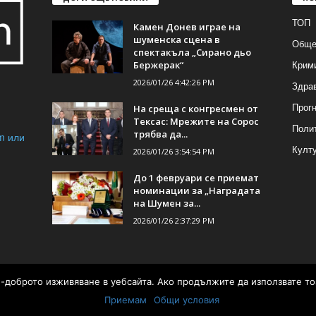
ТОП
Камен Донев играе на
шуменска сцена в
Обще
спектакъла „Сирано дьо
Крим
Бержерак“
2026/01/26 4:42:26 PM
Здра
Прогн
На среща с конгресмен от
Тексас: Мрежите на Сорос
Поли
трябва да...
m или
Култ
2026/01/26 3:54:54 PM
До 1 февруари се приемат
номинации за „Наградата
на Шумен за...
2026/01/26 2:37:29 PM
ай-доброто изживяване в уебсайта. Ако продължите да използвате то
а от
Приемам
Общи условия