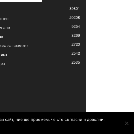
39801
20208
ство
9254
инале
3269
ве
2720
оза за времето
2542
тика
2535
ура
зи сайт, ние ще приемем, че сте съгласни и доволни.
Контакти
Реклама