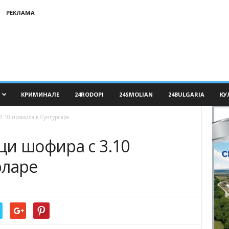
РЕКЛАМА
КРИМИНАЛЕ
24RODOPI
24SMOLIAN
24BULGARIA
КУ
3.10 промила в Сунгурларе
ци шофира с 3.10
рларе