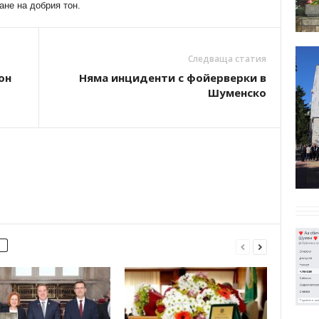
ане на добрия тон.
Следваща статия
он
Няма инциденти с фойерверки в
Шуменско