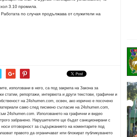
хол 3.10 промила.
. Работата по случая продължава от служители на
е, използвани в него, са под закрила на Закона за
ки статии, репортажи, интервюта и други текстови, графични и
обственост на 24shumen.com, освен, ако изрично е посочено
 материали само след писмено съгласие на 24shumen.com,
 към 24shumen.com. Използването на графични и видео
трого забранено. Нарушителите ще бъдат санкционирани с
е носи отговорност за съдържанието на коментарите под
апазват правото да ограничават или блокират публикуването