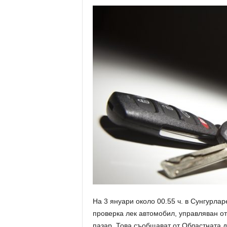
На 3 януари около 00.55 ч. в Сунгурла
проверка лек автомобил, управляван о
пазар. Това съобщават от Областната д