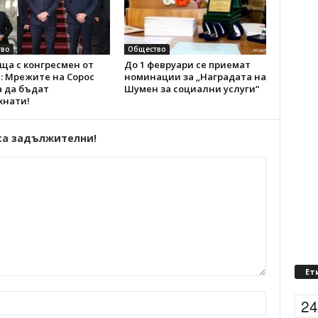
во
Общество
ща с конгресмен от
До 1 февруари се приемат
: Мрежите на Сорос
номинации за „Наградата на
а да бъдат
Шумен за социални услуги“
хнати!
са задължителни!
Ет
2