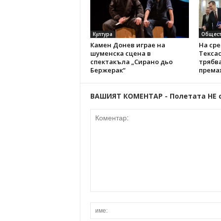
Култура
Общест
Камен Донев играе на
На сре
шуменска сцена в
Тексас
спектакъла „Сирано дьо
трябв
Бержерак“
према
ВАШИЯТ КОМЕНТАР - Полетата НЕ 