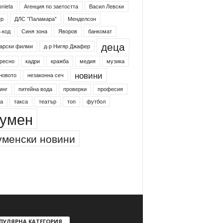
onieta
Агенция по заетостта
Васил Левски
ер
ДЛС "Паламара"
Менделсон
-код
Синя зона
Яворов
банкомат
деца
арски филми
д-р Нигяр Джафер
ресно
кадри
кражба
медия
музика
новини
новото
незаконна сеч
инг
питейна вода
проверки
професия
а
такса
театър
топ
футбол
умен
менски новини
ПУЛЯРНА КАТЕГОРИЯ