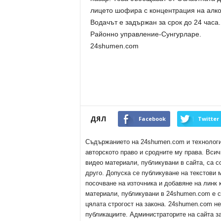
лицето шофира с концентрация на алко
Водачът е задържан за срок до 24 часа
Районно управление-Сунгурларе.
24shumen.com
ДЯЛ
Facebook
Twitter
Съдържанието на 24shumen.com и технологиит
авторското право и сродните му права. Всич
видео материали, публикувани в сайта, са с
друго. Допуска се публикуване на текстови
посочване на източника и добавяне на линк
материали, публикувани в 24shumen.com е с
цялата строгост на закона. 24shumen.com н
публикациите. Администраторите на сайта з