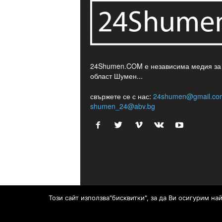
24Shumen.COM е независима медия за
област Шумен...
свържете се с нас:
24shumen@gmail.co
shumen_24@abv.bg
Този сайт използва"бисквитки", за да Ви осигурим н
© © 2017 24Shumen.COM. Изработка и поддръжк
Timag.EU
и
CHOCHEV TEAM