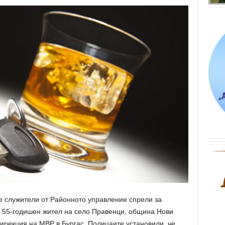
ре служители от Районното управление спрели за
т 55-годишен жител на село Правенци, община Нови
ирекция на МВР в Бургас. Полицаите установили, че