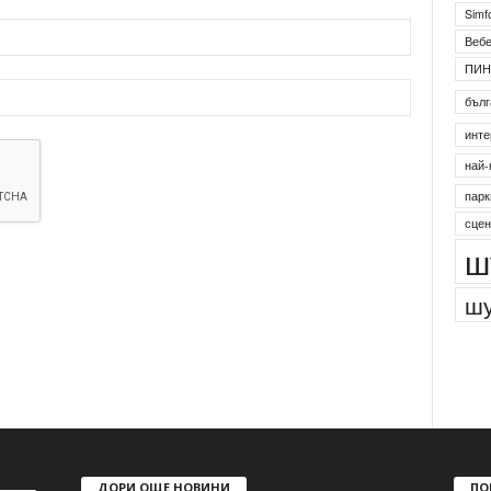
Simf
Веб
ПИН
бълг
инте
най-
парк
сцен
ш
шу
ДОРИ ОЩЕ НОВИНИ
ПО