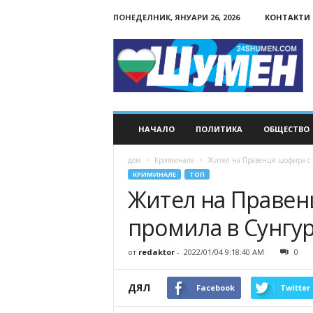
ПОНЕДЕЛНИК, ЯНУАРИ 26, 2026
КОНТАКТИ
24Shumen.COM
НАЧАЛО
ПОЛИТИКА
ОБЩЕСТВО
дом
Криминале
Жител на Правенци шофира с 
КРИМИНАЛЕ
ТОП
Жител на Правен
промила в Сунгу
от
redaktor
-
2022/01/04 9:18:40 AM
0
ДЯЛ
Facebook
Twitter