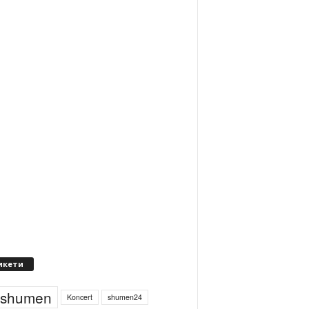
икети
4shumen
Koncert
shumen24