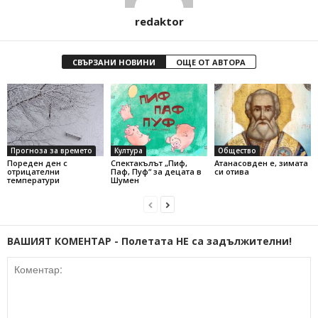
redaktor
СВЪРЗАНИ НОВИНИ
ОЩЕ ОТ АВТОРА
Прогноза за времето
Култура
Общество
Пореден ден с
Спектакълът „Пиф,
Атанасовден е, зимата
отрицателни
Паф, Пуф“ за децата в
си отива
температури
Шумен
ВАШИЯТ КОМЕНТАР - Полетата НЕ са задължителни!