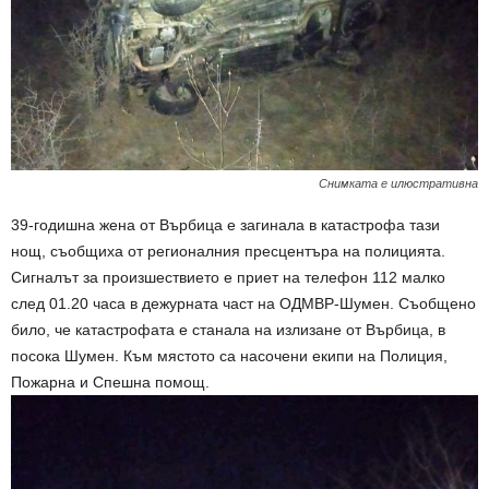
Снимката е илюстративна
39-годишна жена от Върбица е загинала в катастрофа тази
нощ, съобщиха от регионалния пресцентъра на полицията.
Сигналът за произшествието е приет на телефон 112 малко
след 01.20 часа в дежурната част на ОДМВР-Шумен. Съобщено
било, че катастрофата е станала на излизане от Върбица, в
посока Шумен. Към мястото са насочени екипи на Полиция,
Пожарна и Спешна помощ.