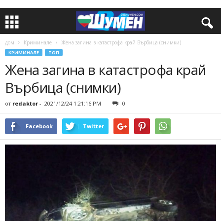
дом
Криминале
Жена загина в катастрофа край Върбица (снимки)
КРИМИНАЛЕ
ТОП
Жена загина в катастрофа край
Върбица (снимки)
от
redaktor
-
2021/12/24 1:21:16 PM
0
Facebook
Twitter