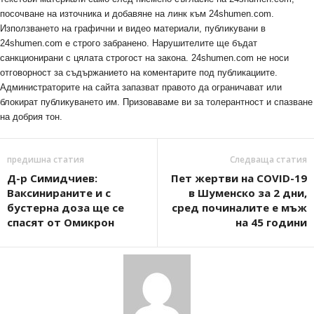
посочване на източника и добавяне на линк към 24shumen.com.
Използването на графични и видео материали, публикувани в
24shumen.com е строго забранено. Нарушителите ще бъдат
санкционирани с цялата строгост на закона. 24shumen.com не носи
отговорност за съдържанието на коментарите под публикациите.
Администраторите на сайта запазват правото да ограничават или
блокират публикуването им. Призоваваме ви за толерантност и спазване
на добрия тон.
предишна статия
Следваща статия
Д-р Симидчиев:
Пет жертви на COVID-19
Ваксинираните и с
в Шуменско за 2 дни,
бустерна доза ще се
сред починалите е мъж
спасят от Омикрон
на 45 години