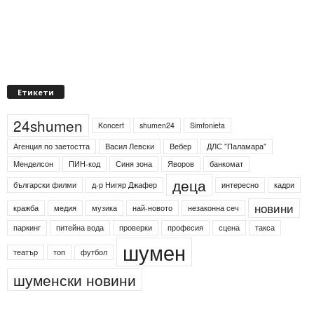
Етикети
24shumen
Koncert
shumen24
Simfonieta
Агенция по заетостта
Васил Левски
Вебер
ДЛС "Паламара"
Менделсон
ПИН-код
Синя зона
Яворов
банкомат
деца
български филми
д-р Нигяр Джафер
интересно
кадри
новини
кражба
медия
музика
най-новото
незаконна сеч
паркинг
питейна вода
проверки
професия
сцена
такса
шумен
театър
топ
футбол
шуменски новини