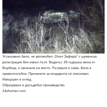
Установено било, че автомобил „Опел Зафира“ с шуменска
регистрация бил извън пътя. Водачът, 39-годишна жена от
Върбица, е загинала на място. Пътувала е сама. Била е
правоспособна. Причините за инцидента се изясняват.
Извършен е оглед.
Образувано е досъдебно производство.
24shumen.com