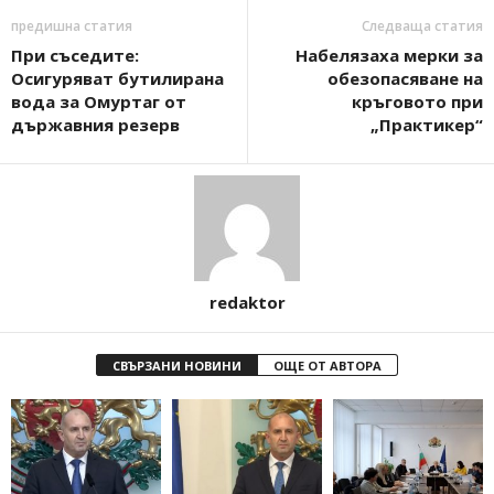
предишна статия
Следваща статия
При съседите:
Набелязаха мерки за
Осигуряват бутилирана
обезопасяване на
вода за Омуртаг от
кръговото при
държавния резерв
„Практикер“
redaktor
СВЪРЗАНИ НОВИНИ
ОЩЕ ОТ АВТОРА