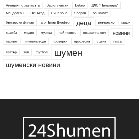
Агенция по заетостта
Васил Левски
Вебер
ДЛС "Паламара"
Менделсон
ПИН-код
Синя зона
Яворов
банкомат
деца
български филми
д-р Нигяр Джафер
интересно
кадри
новини
кражба
медия
музика
най-новото
незаконна сеч
паркинг
питейна вода
проверки
професия
сцена
такса
шумен
театър
топ
футбол
шуменски новини