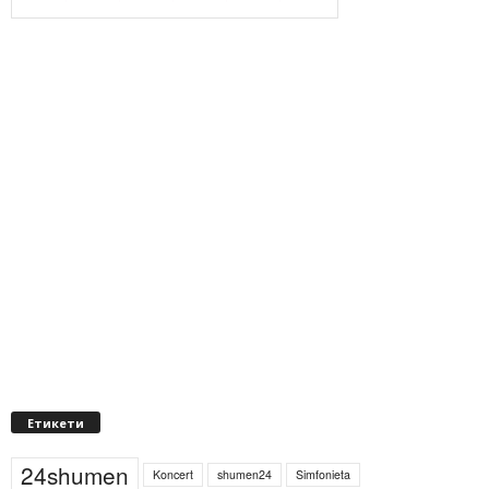
Етикети
24shumen
Koncert
shumen24
Simfonieta