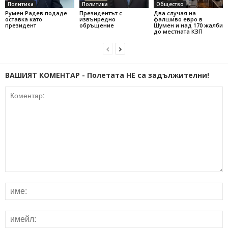
Политика
Политика
Общество
Румен Радев подаде
Президентът с
Два случая на
оставка като
извънредно
фалшиво евро в
президент
обръщение
Шумен и над 170 жалби
до местната КЗП
ВАШИЯТ КОМЕНТАР - Полетата НЕ са задължителни!