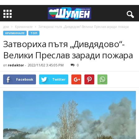
дом
Криминале
Затвориха пътя „Дивдядово“-Велики Преслав заради пожара
КРИМИНАЛЕ
ТОП
Затвориха пътя „Дивдядово“-
Велики Преслав заради пожара
от
redaktor
-
2022/11/02 3:45:05 PM
0
Facebook
Twitter