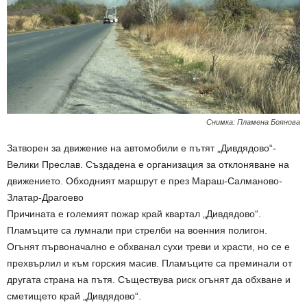
Снимка: Пламена Боянова
Затворен за движение на автомобили е пътят „Дивдядово“-
Велики Преслав. Създадена е организация за отклоняване на
движението. Обходният маршрут е през Мараш-Салманово-
Златар-Драгоево
Причината е големият пожар край квартал „Дивдядово“.
Пламъците са лумнали при стрелби на военния полигон.
Огънят първоначално е обхванал сухи треви и храсти, но се е
прехвърлил и към горския масив. Пламъците са преминали от
другата страна на пътя. Съществува риск огънят да обхване и
сметището край „Дивдядово“.