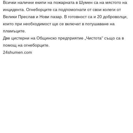
Всички налични екипи на пожарната в Шумен са на мястото на
инцидента. Огнеборците са подпомогнати от свои колеги от
Велики Преслав и Нови пазар. В готовност са и 20 доброволци,
които при необходимост ще се включат в потушаване на
пламъците.
Две цистерни на Общинско предприятие „Чистота“ също са в
помощ на огнеборците.
24shumen.com