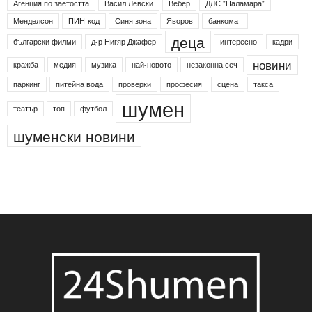
Агенция по заетостта
Васил Левски
Вебер
ДЛС "Паламара"
Менделсон
ПИН-код
Синя зона
Яворов
банкомат
деца
български филми
д-р Нигяр Джафер
интересно
кадри
новини
кражба
медия
музика
най-новото
незаконна сеч
паркинг
питейна вода
проверки
професия
сцена
такса
шумен
театър
топ
футбол
шуменски новини