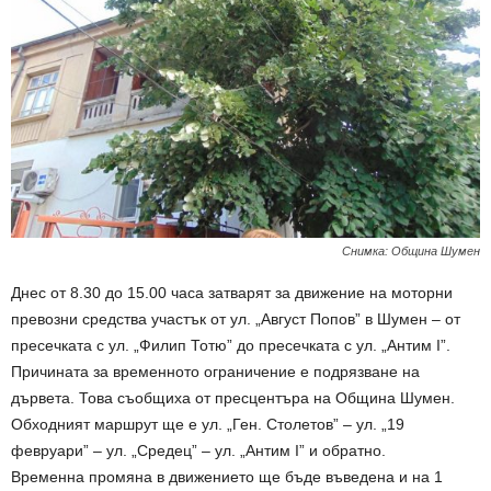
Снимка: Община Шумен
Днес от 8.30 до 15.00 часа затварят за движение на моторни
превозни средства участък от ул. „Август Попов” в Шумен – от
пресечката с ул. „Филип Тотю” до пресечката с ул. „Антим I”.
Причината за временното ограничение е подрязване на
дървета. Това съобщиха от пресцентъра на Община Шумен.
Обходният маршрут ще е ул. „Ген. Столетов” – ул. „19
февруари” – ул. „Средец” – ул. „Антим I” и обратно.
Временна промяна в движението ще бъде въведена и на 1