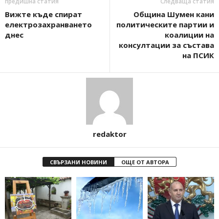
предишна статия
Следваща статия
Вижте къде спират
Община Шумен кани
електрозахранването
политическите партии и
днес
коалиции на
консултации за състава
на ПСИК
redaktor
СВЪРЗАНИ НОВИНИ
ОЩЕ ОТ АВТОРА