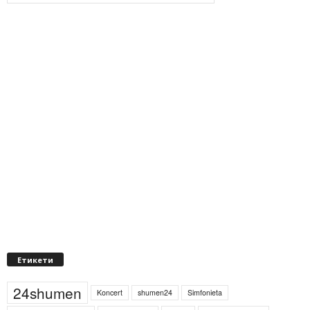
Етикети
24shumen
Koncert
shumen24
Simfonieta