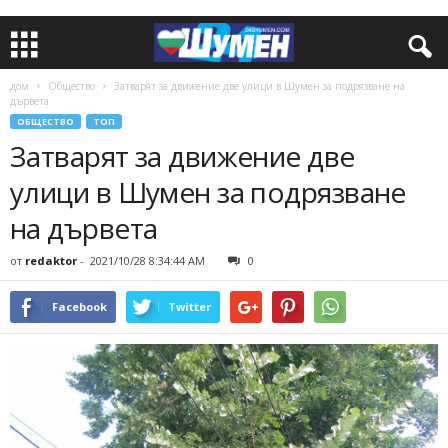
дом
Общество
Затварят за движение две улици в Шумен за подрязване на
дървета
ОБЩЕСТВО
ТОП
Затварят за движение две
улици в Шумен за подрязване
на дървета
от
redaktor
-
2021/10/28 8:34:44 AM
0
Facebook
Twitter