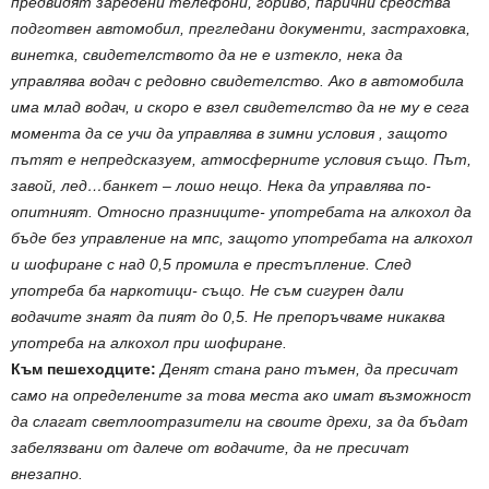
предвидят заредени телефони, гориво, парични средства
подготвен автомобил, прегледани документи, застраховка,
винетка, свидетелството да не е изтекло, нека да
управлява водач с редовно свидетелство. Ако в автомобила
има млад водач, и скоро е взел свидетелство да не му е сега
момента да се учи да управлява в зимни условия , защото
пътят е непредсказуем, атмосферните условия също. Път,
завой, лед…банкет – лошо нещо. Нека да управлява по-
опитният. Относно празниците- употребата на алкохол да
бъде без управление на мпс, защото употребата на алкохол
и шофиране с над 0,5 промила е престъпление. След
употреба ба наркотици- също. Не съм сигурен дали
водачите знаят да пият до 0,5. Не препоръчваме никаква
употреба на алкохол при шофиране.
Към пешеходците:
Денят стана рано тъмен, да пресичат
само на определените за това места ако имат възможност
да слагат светлоотразители на своите дрехи, за да бъдат
забелязвани от далече от водачите, да не пресичат
внезапно.