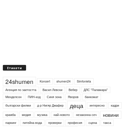
Етикети
24shumen
Koncert
shumen24
Simfonieta
Агенция по заетостта
Васил Левски
Вебер
ДЛС "Паламара"
Менделсон
ПИН-код
Синя зона
Яворов
банкомат