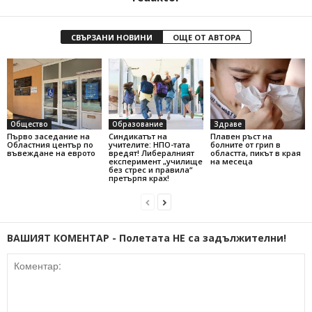
СВЪРЗАНИ НОВИНИ
ОЩЕ ОТ АВТОРА
Общество
Образование
Здраве
Първо заседание на
Синдикатът на
Плавен ръст на
Областния център по
учителите: НПО-тата
болните от грип в
въвеждане на еврото
вредят! Либералният
областта, пикът в края
експеримент „училище
на месеца
без стрес и правила“
претърпя крах!
ВАШИЯТ КОМЕНТАР - Полетата НЕ са задължителни!