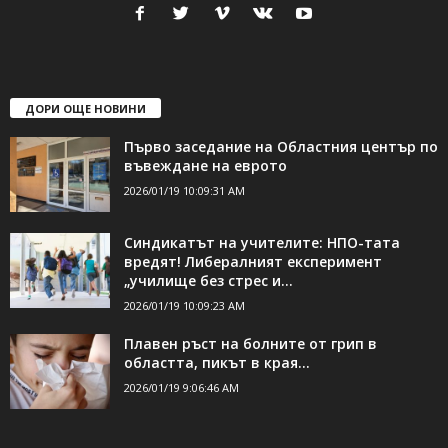
24Shumen.COM е независима медия за област Шумен...
свържете се с нас:
24shumen@gmail.com или
shumen_24@abv.bg
ДОРИ ОЩЕ НОВИНИ
Първо заседание на Областния център по
въвеждане на еврото
2026/01/19 10:09:31 AM
Синдикатът на учителите: НПО-тата
вредят! Либералният експеримент
„училище без стрес и...
2026/01/19 10:09:23 AM
Плавен ръст на болните от грип в