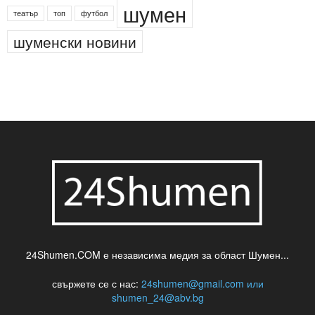
деца
български филми
д-р Нигяр Джафер
интересно
кадри
новини
кражба
медия
музика
най-новото
незаконна сеч
паркинг
питейна вода
проверки
професия
сцена
такса
шумен
театър
топ
футбол
шуменски новини