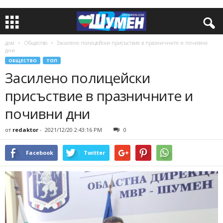
дом
Общество
Засилено полицейски присъствие в празничните и почивни
дни
ОБЩЕСТВО
ТОП
Засилено полицейски
присъствие в празничните и
почивни дни
от
redaktor
-
2021/12/20 2:43:16 PM
0
Facebook
Twitter