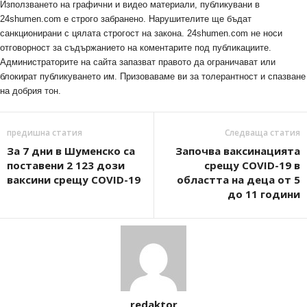
Използването на графични и видео материали, публикувани в
24shumen.com е строго забранено. Нарушителите ще бъдат
санкционирани с цялата строгост на закона. 24shumen.com не носи
отговорност за съдържанието на коментарите под публикациите.
Администраторите на сайта запазват правото да ограничават или
блокират публикуването им. Призоваваме ви за толерантност и спазване
на добрия тон.
предишна статия
Следваща статия
За 7 дни в Шуменско са
Започва ваксинацията
поставени 2 123 дози
срещу COVID-19 в
ваксини срещу CОVID-19
областта на деца от 5
до 11 години
redaktor