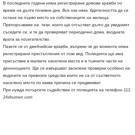
В последните години няма регистрирани домови кражби по
време на дълги почивни дни. Все пак нека бдителността да си
остане на първо място на собствениците на жилища.
Препоръчваме на тези, които ще отсъстват дълго да уведомят
съседите си, и те да проверяват периодично дома, входната
врата за посегателство.
Пазете се от джебчийски кражби, въпреки че до момента няма
регистрирани престъпления от този вид. Полицията ще има
присъствие в малките населени места и в тъмните части на
денонощието. Ще се извършват засилени проверки особено на
водачите на превозни средства които не са от съответното
населено място по каква причина се придвижват.
При нужда потърсете съдействие от полицията на телефон 112.
24shumen.com