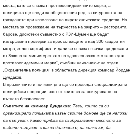
места, като се спазват противоепидемичните мерки, а
полицията ще следи за обществения ред, за сигурността на
гражданите при използване на пиротехническите средства. На
местата за провеждане на тържества на закрито – ресторанти,
барове, дискотеки съвместно с РЗИ-Шумен ще бъдат
извършвани проверки за присъстващите в над 300 квадратни
метра, зелен сертификат и дали се спазват всички предписани
от Закона за министерството на здравеопазването заповедта
противоепидемични мерки“, съобщи началникът на отдел
„Охранителна полиция“ в областната дирекция комисар Йордан
Дундаков.
В празничните и почивни дни ще се проведат специализирани
полицейски операции, част от които са за осигуряване на
пътната безопасност.
Съветите на комисар Дундаков:
Тези, които са си
организирали почивката извън своите домове ще се наложи
да пътуват. Какво трябва да съобразяваме- мястото за
където пътуват с каква далечина е, на колко км, да