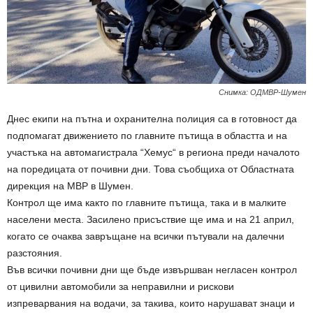
Снимка: ОДМВР-Шумен
Днес екипи на пътна и охранителна полиция са в готовност да
подпомагат движението по главните пътища в областта и на
участъка на автомагистрала “Хемус“ в региона преди началото
на поредицата от почивни дни. Това съобщиха от Областната
дирекция на МВР в Шумен.
Контрол ще има както по главните пътища, така и в малките
населени места. Засилено присъствие ще има и на 21 април,
когато се очаква завръщане на всички пътували на далечни
разстояния.
Във всички почивни дни ще бъде извършван негласен контрол
от цивилни автомобили за неправилни и рискови
изпреварвания на водачи, за такива, които нарушават знаци и