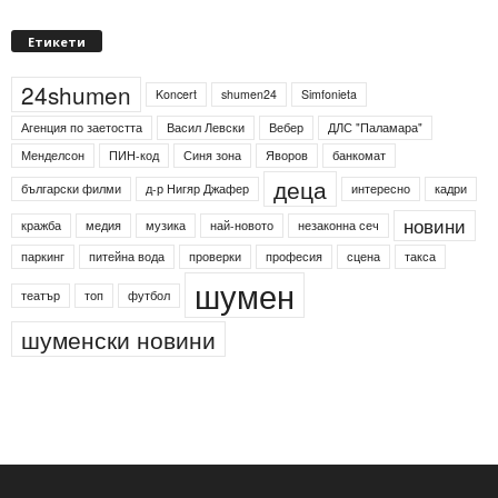
Етикети
24shumen
Koncert
shumen24
Simfonieta
Агенция по заетостта
Васил Левски
Вебер
ДЛС "Паламара"
Менделсон
ПИН-код
Синя зона
Яворов
банкомат
деца
български филми
д-р Нигяр Джафер
интересно
кадри
новини
кражба
медия
музика
най-новото
незаконна сеч
паркинг
питейна вода
проверки
професия
сцена
такса
шумен
театър
топ
футбол
шуменски новини