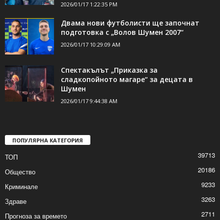
НАП: Няма нарушения при въвеждане на
еврото в Шумен, инспектори
проверяват...
2026/01/17 1:22:35 PM
Двама нови футболисти ще започнат
подготовка с „Волов Шумен 2007“
2026/01/17 10:29:09 AM
Спектакълът „Приказка за
сладкопойното магаре“ за децата в
Шумен
2026/01/17 9:44:38 AM
ПОПУЛЯРНА КАТЕГОРИЯ
39713
ТОП
20186
Общество