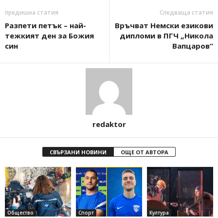
предишна статия
Следваща статия
Разпети петък – най-
Връчват Немски езикови
тежкият ден за Божия
дипломи в ПГЧ „Никола
син
Вапцаров“
redaktor
СВЪРЗАНИ НОВИНИ
ОЩЕ ОТ АВТОРА
Общество
Спорт
Култура