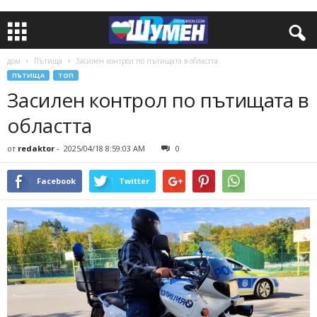
дом
Пътища
Засилен контрол по пътищата в областта
ПЪТИЩА
ТОП
Засилен контрол по пътищата в
областта
от
redaktor
-
2025/04/18 8:59:03 AM
0
Facebook
Twitter