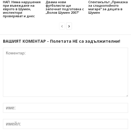
НАП: Няма нарушения
Двама нови
Спектакълът „Приказка
при въвеждане на
футболисти ще
за сладкопойното
еврото в Шумен,
започнат подготовка с
магаре“ за децата в
инспектори
„Волов Шумен 2007“
Шумен
проверяват и днес
ВАШИЯТ КОМЕНТАР - Полетата НЕ са задължителни!