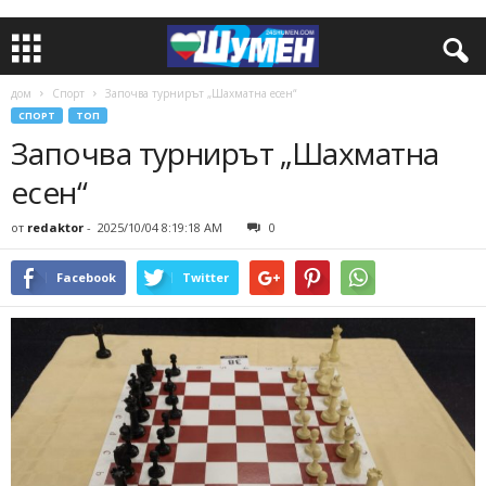
дом
Спорт
Започва турнирът „Шахматна есен“
СПОРТ
ТОП
Започва турнирът „Шахматна
есен“
от
redaktor
-
2025/10/04 8:19:18 AM
0
Facebook
Twitter