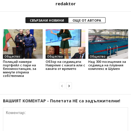
redaktor
СВЪРЗАНИ НОВИНИ
ОЩЕ ОТ АВТОРА
Общество
Общество
Общество
Полицай намери
ОбЗор на седмицата:
Над 300 посещения за
портфейл с пари на
Навреме с каката или с
седмица на плувния
бензиностанция, за
каката от времето
комплекс в Шумен
минути откриха
собственика
ВАШИЯТ КОМЕНТАР - Полетата НЕ са задължителни!