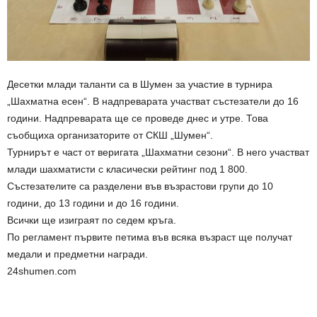
Десетки млади таланти са в Шумен за участие в турнира
„Шахматна есен“. В надпреварата участват състезатели до 16
години. Надпреварата ще се проведе днес и утре. Това
съобщиха организаторите от СКШ „Шумен“.
Турнирът е част от веригата „Шахматни сезони“. В него участват
млади шахматисти с класически рейтинг под 1 800.
Състезателите са разделени във възрастови групи до 10
години, до 13 години и до 16 години.
Всички ще изиграят по седем кръга.
По регламент първите петима във всяка възраст ще получат
медали и предметни награди.
24shumen.com