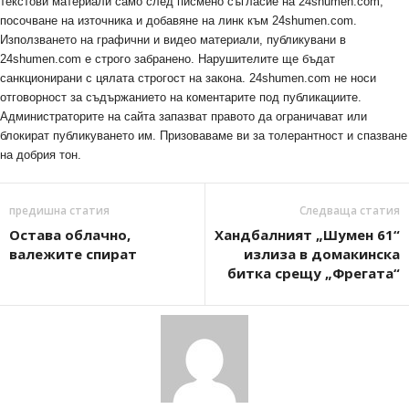
текстови материали само след писмено съгласие на 24shumen.com,
посочване на източника и добавяне на линк към 24shumen.com.
Използването на графични и видео материали, публикувани в
24shumen.com е строго забранено. Нарушителите ще бъдат
санкционирани с цялата строгост на закона. 24shumen.com не носи
отговорност за съдържанието на коментарите под публикациите.
Администраторите на сайта запазват правото да ограничават или
блокират публикуването им. Призоваваме ви за толерантност и спазване
на добрия тон.
предишна статия
Следваща статия
Остава облачно,
Хандбалният „Шумен 61“
валежите спират
излиза в домакинска
битка срещу „Фрегата“