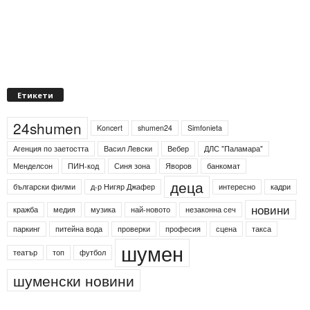
Етикети
24shumen
Koncert
shumen24
Simfonieta
Агенция по заетостта
Васил Левски
Вебер
ДЛС "Паламара"
Менделсон
ПИН-код
Синя зона
Яворов
банкомат
деца
български филми
д-р Нигяр Джафер
интересно
кадри
новини
кражба
медия
музика
най-новото
незаконна сеч
паркинг
питейна вода
проверки
професия
сцена
такса
шумен
театър
топ
футбол
шуменски новини