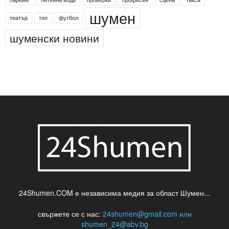
деца
български филми
д-р Нигяр Джафер
интересно
кадри
новини
кражба
медия
музика
най-новото
незаконна сеч
паркинг
питейна вода
проверки
професия
сцена
такса
шумен
театър
топ
футбол
шуменски новини