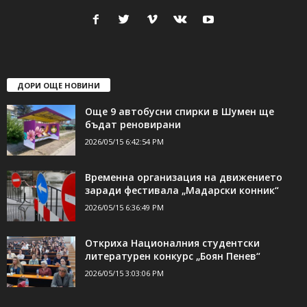
24Shumen.COM е независима медия за област Шумен...
свържете се с нас:
24shumen@gmail.com или
shumen_24@abv.bg
ДОРИ ОЩЕ НОВИНИ
Още 9 автобусни спирки в Шумен ще
бъдат реновирани
2026/05/15 6:42:54 PM
Временна организация на движението
заради фестивала „Мадарски конник“
2026/05/15 6:36:49 PM
Откриха Националния студентски