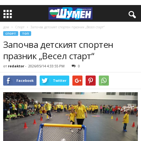
дом
Спорт
Започва детският спортен празник „Весел старт“
СПОРТ
ТОП
Започва детският спортен
празник „Весел старт“
от
redaktor
-
2026/05/14 4:33:55 PM
0
Facebook
Twitter