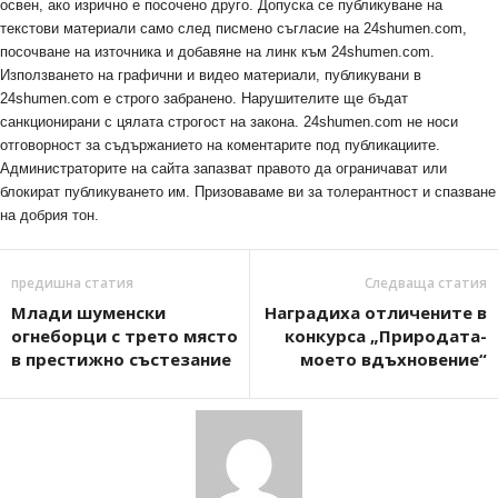
освен, ако изрично е посочено друго. Допуска се публикуване на
текстови материали само след писмено съгласие на 24shumen.com,
посочване на източника и добавяне на линк към 24shumen.com.
Използването на графични и видео материали, публикувани в
24shumen.com е строго забранено. Нарушителите ще бъдат
санкционирани с цялата строгост на закона. 24shumen.com не носи
отговорност за съдържанието на коментарите под публикациите.
Администраторите на сайта запазват правото да ограничават или
блокират публикуването им. Призоваваме ви за толерантност и спазване
на добрия тон.
предишна статия
Следваща статия
Млади шуменски
Наградиха отличените в
огнеборци с трето място
конкурса „Природата-
в престижно състезание
моето вдъхновение“