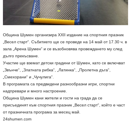
Община Шумен организира XXII издание на спортния празник
„Весел старт“. Събитието ще се проведе на 14 май от 17.30 ч. в
зала „Арена Шумен“ и се възобновява провеждането му след
дълго прекъсване.
Участие ще вземат детски градини от Шумен, като се включват
„Звънче“, „Златната рибка“, „Латинка“, „Пролетна дъга“,
„Смехорани“ и „Чучулига“.
В програмата са предвидени разнообразни игри, спортни
надпревари и много настроение.
Община Шумен кани жители и гости на града да се
присъединят към спортния празник „Весел старт“, който е част
от празничната програма за месец май.
24shumen.com