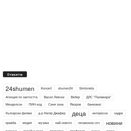
Етикети
24shumen
Koncert
shumen24
Simfonieta
Агенция по заетостта
Васил Левски
Вебер
ДЛС "Паламара"
Менделсон
ПИН-код
Синя зона
Яворов
банкомат