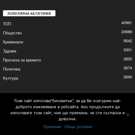
литературен конкурс „Боян Пенев“
2026/05/15 3:03:06 PM
ПОПУЛЯРНА КАТЕГОРИЯ
40991
ТОП
20689
Общество
9542
Криминале
3301
Здраве
2830
Прогноза за времето
2674
Политика
Този сайт използва"бисквитки", за да Ви осигурим най-
2640
Култура
доброто изживяване в уебсайта. Ако продължите да
използвате този сайт, ние ще приемем, че сте съгласни и
доволни.
Приемам
Общи условия
Тарифа за избори на депутати за Народно събрание - 19 април 2026 г.