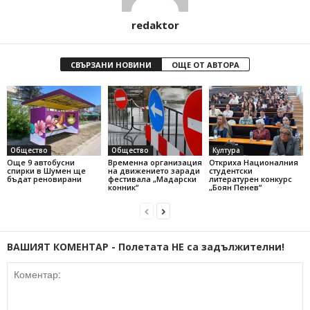
redaktor
СВЪРЗАНИ НОВИНИ
ОЩЕ ОТ АВТОРА
Общество
Общество
Култура
Още 9 автобусни
Временна организация
Откриха Националния
спирки в Шумен ще
на движението заради
студентски
бъдат реновирани
фестивала „Мадарски
литературен конкурс
конник“
„Боян Пенев“
ВАШИЯТ КОМЕНТАР - Полетата НЕ са задължителни!