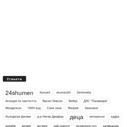
Етикети
24shumen
Koncert
shumen24
Simfonieta
Агенция по заетостта
Васил Левски
Вебер
ДЛС "Паламара"
Менделсон
ПИН-код
Синя зона
Яворов
банкомат
деца
български филми
д-р Нигяр Джафер
интересно
кадри
новини
кражба
медия
музика
най-новото
незаконна сеч