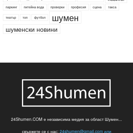
паркинг
питейна вода
проверки
професия
сцена
такса
шумен
театър
топ
футбол
шуменски новини
24Shumen.COM е независима медия за област Шумен...
свържете се с нас:
24shumen@gmail.com или