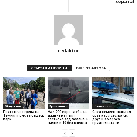
хората!
redaktor
СВЪРЗАНИ НОВИНИ
ОЩЕ ОТ АВТОРА
Общество
Криминале
Криминале
Подготвят терена на
Над 700 евро глоба за
След семеен скандал
Тежкия полк за бъдещ
джигит на пътя,
брат наби сестра си,
парк
засякоха зад волана 16
друг шамароса
пияни и 10 без книжка
приятелката си