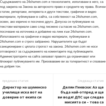
Съдържанието на 24shumen.com и технологиите, използвани в него, са
под закрила на Закона за авторското право и сродните му права. Всички
статии, репортажи, интервюта и други текстови, графични и видео
материали, публикувани в сайта, са собственост на 24shumen.com,
освен, ако изрично е посочено друго. Допуска се публикуване на
текстови материали само след писмено съгласие на 24shumen.com,
посочване на източника и добавяне на линк към 24shumen.com.
Използването на графични и видео материали, публикувани в
24shumen.com е строго забранено. Нарушителите ще бъдат
санкционирани с цялата строгост на закона. 24shumen.com не носи
отговорност за съдържанието на коментарите под публикациите.
Администраторите на сайта запазват правото да ограничават или
блокират публикуването им. Призоваваме ви за толерантност и спазване
на добрия тон.
предишна статия
Следваща статия
Директор на шуменско
Делян Пеевски: Аз ще
училище иска вот на
бъда най-отпред и ще
доверие от екипа си
ви водя! ДПС ще следва
мисията си – това са