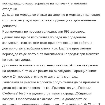
последващо оползотворяване на получените метални
отпадъци.
До края на месеца се очаква да започне и монтажът на новите
отоплителни уреди при пълна координация с демонтажните
дейности.
Към момента по проекта са подписани 895 договора.
Дейностите ще се изпълняват по реда на подадените
заявления, като на този етап приоритетно ще се работи с
домакинствата, избрали климатици. Целта е през летния
период да бъде постигнат максимален напредък при монтажа
на този тип уреди.
Доставяните климатици са с енергиен клас А++ както в режим
на отопление, така и в режим на охлаждане. Гаранционният
срок е 24 месеца, считано от датата на монтажа.
Заявления за участие в проекта продължават да се приемат в
двата офиса на проекта – в кв. „Гривица“ на ул. „Генерал
Скобелев“ № 6 и в административната сграда „Общински
пазари“. Обработката и сключването на договорите се
извършват в централния офис на ул. „Съединение“ № 71, ет. 2,