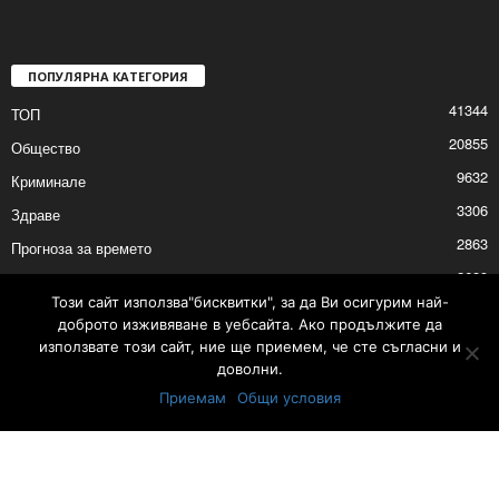
ПОПУЛЯРНА КАТЕГОРИЯ
41344
ТОП
20855
Общество
9632
Криминале
3306
Здраве
2863
Прогноза за времето
2689
Политика
Този сайт използва"бисквитки", за да Ви осигурим най-
2675
Култура
доброто изживяване в уебсайта. Ако продължите да
използвате този сайт, ние ще приемем, че сте съгласни и
доволни.
Приемам
Общи условия
Тарифа за избори на депутати за Народно събрание - 19 април 2026 г.
Контакти
Реклама
© © 2017 24Shumen.COM. Изработка и поддръжка от
Timag.EU
и