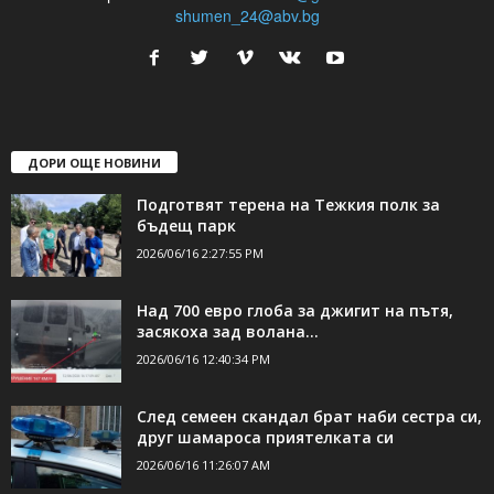
shumen_24@abv.bg
ДОРИ ОЩЕ НОВИНИ
Подготвят терена на Тежкия полк за
бъдещ парк
2026/06/16 2:27:55 PM
Над 700 евро глоба за джигит на пътя,
засякоха зад волана...
2026/06/16 12:40:34 PM
След семеен скандал брат наби сестра си,
друг шамароса приятелката си
2026/06/16 11:26:07 AM