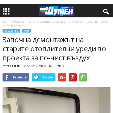
дом
Общество
Започна демонтажът на старите отоплителни уреди по проекта
за по-чист въздух
ОБЩЕСТВО
ТОП
Започна демонтажът на
старите отоплителни уреди по
проекта за по-чист въздух
от
redaktor
-
2026/06/15 4:48:38 PM
0
Facebook
Twitter