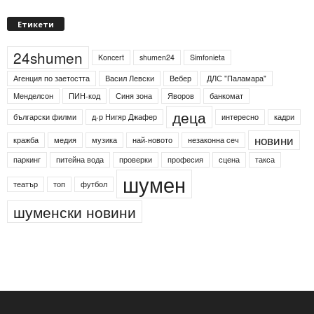
Етикети
24shumen
Koncert
shumen24
Simfonieta
Агенция по заетостта
Васил Левски
Вебер
ДЛС "Паламара"
Менделсон
ПИН-код
Синя зона
Яворов
банкомат
деца
български филми
д-р Нигяр Джафер
интересно
кадри
новини
кражба
медия
музика
най-новото
незаконна сеч
паркинг
питейна вода
проверки
професия
сцена
такса
шумен
театър
топ
футбол
шуменски новини