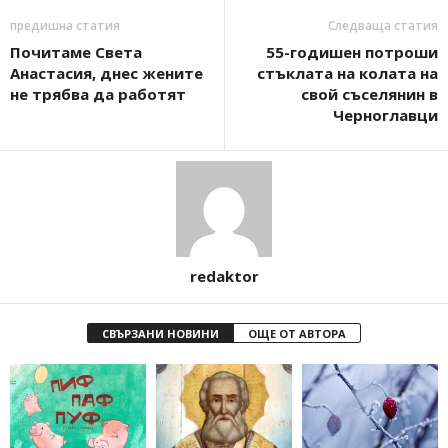
предишна статия
Следваща статия
Почитаме Света
55-годишен потроши
Анастасия, днес жените
стъклата на колата на
не трябва да работят
свой съселянин в
Черноглавци
redaktor
СВЪРЗАНИ НОВИНИ
ОЩЕ ОТ АВТОРА