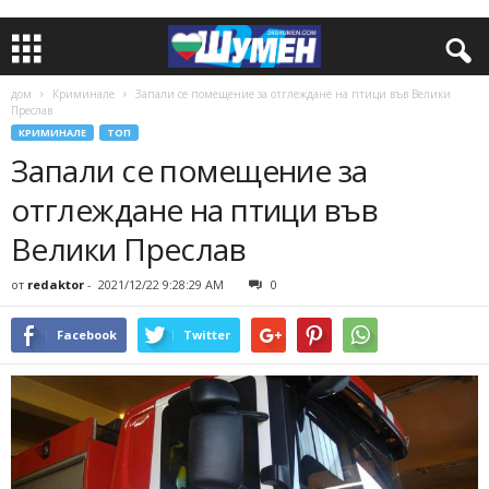
дом
Криминале
Запали се помещение за отглеждане на птици във Велики
Преслав
КРИМИНАЛЕ
ТОП
Запали се помещение за
отглеждане на птици във
Велики Преслав
от
redaktor
-
2021/12/22 9:28:29 AM
0
Facebook
Twitter