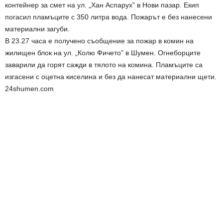
контейнер за смет на ул. „Хан Аспарух” в Нови пазар. Екип
погасил пламъците с 350 литра вода. Пожарът е без нанесени
материални загуби.
В 23.27 часа е получено съобщение за пожар в комин на
жилищен блок на ул. „Колю Фичето” в Шумен. Огнеборците
заварили да горят сажди в тялото на комина. Пламъците са
изгасени с оцетна киселина и без да нанесат материални щети.
24shumen.com