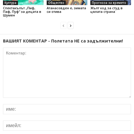
Култура
Общество
Прогноза за времето
Спектакълът „Пиф,
Атанасовден е, зимата
Жълт код за студ в
Паф, Пуф“ за децата в
си отива
цялата страна
Шумен
ВАШИЯТ КОМЕНТАР - Полетата НЕ са задължителни!