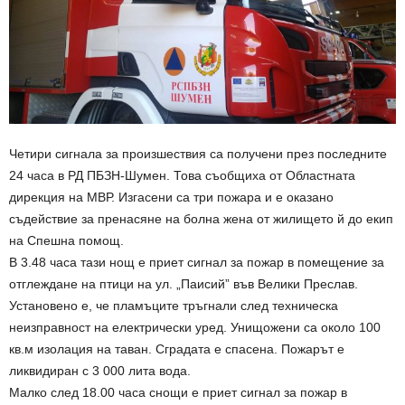
Четири сигнала за произшествия са получени през последните
24 часа в РД ПБЗН-Шумен. Това съобщиха от Областната
дирекция на МВР. Изгасени са три пожара и е оказано
съдействие за пренасяне на болна жена от жилището й до екип
на Спешна помощ.
В 3.48 часа тази нощ е приет сигнал за пожар в помещение за
отглеждане на птици на ул. „Паисий” във Велики Преслав.
Установено е, че пламъците тръгнали след техническа
неизправност на електрически уред. Унищожени са около 100
кв.м изолация на таван. Сградата е спасена. Пожарът е
ликвидиран с 3 000 лита вода.
Малко след 18.00 часа снощи е приет сигнал за пожар в