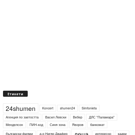
Етикети
24shumen
Koncert
shumen24
Simfonieta