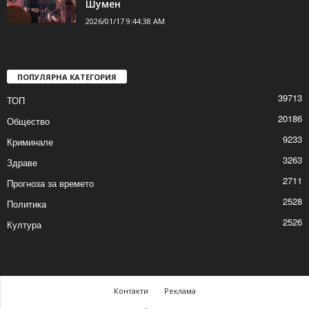
2026/01/17 10:29:09 AM
Спектакълът „Приказка за
сладкопойното магаре“ за децата в
Шумен
2026/01/17 9:44:38 AM
ПОПУЛЯРНА КАТЕГОРИЯ
39713
ТОП
20186
Общество
9233
Криминале
3263
Здраве
2711
Прогноза за времето
2528
Политика
2526
Култура