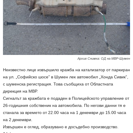
Архив Снимка: ОД на МВР-Шумен
Неизвестно лице извършило кражба на катализатор от паркиран
на ул. „Софийско шосе” в Шумен лек автомобил „Хонда Сивик”,
с шуменска регистрация. Това съобщиха от Областната
дирекция на МВР.
Сигналът за кражбата е подаден в Полицейското управление от
26-годишния собственик на автомобила. По негови данни тя е
станала за времето от 22.00 часа на 1 декември до 15.00 часа
на 2 декември.
Извършен е оглед, образувано е досъдебно производство.