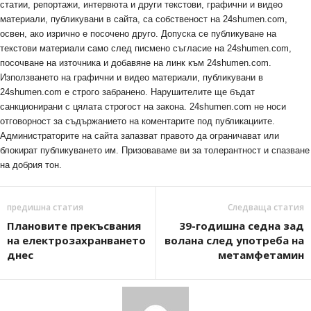
статии, репортажи, интервюта и други текстови, графични и видео
материали, публикувани в сайта, са собственост на 24shumen.com,
освен, ако изрично е посочено друго. Допуска се публикуване на
текстови материали само след писмено съгласие на 24shumen.com,
посочване на източника и добавяне на линк към 24shumen.com.
Използването на графични и видео материали, публикувани в
24shumen.com е строго забранено. Нарушителите ще бъдат
санкционирани с цялата строгост на закона. 24shumen.com не носи
отговорност за съдържанието на коментарите под публикациите.
Администраторите на сайта запазват правото да ограничават или
блокират публикуването им. Призоваваме ви за толерантност и спазване
на добрия тон.
предишна статия
Следваща статия
Плановите прекъсвания
39-годишна седна зад
на електрозахранването
волана след употреба на
днес
метамфетамин