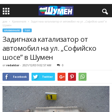
дом
Криминале
Задигнаха катализатор от автомобил на ул. „Софийско шосе” в
Шумен
КРИМИНАЛЕ
ТОП
Задигнаха катализатор от
автомобил на ул. „Софийско
шосе” в Шумен
от
redaktor
-
2021/12/03 9:02:57 AM
0
Facebook
Twitter