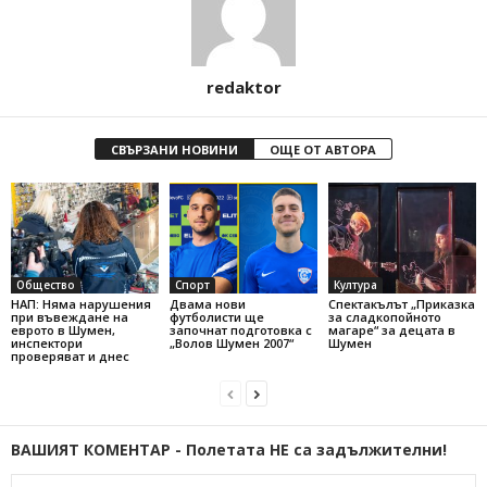
redaktor
СВЪРЗАНИ НОВИНИ
ОЩЕ ОТ АВТОРА
Общество
Спорт
Култура
НАП: Няма нарушения
Двама нови
Спектакълът „Приказка
при въвеждане на
футболисти ще
за сладкопойното
еврото в Шумен,
започнат подготовка с
магаре“ за децата в
инспектори
„Волов Шумен 2007“
Шумен
проверяват и днес
ВАШИЯТ КОМЕНТАР - Полетата НЕ са задължителни!