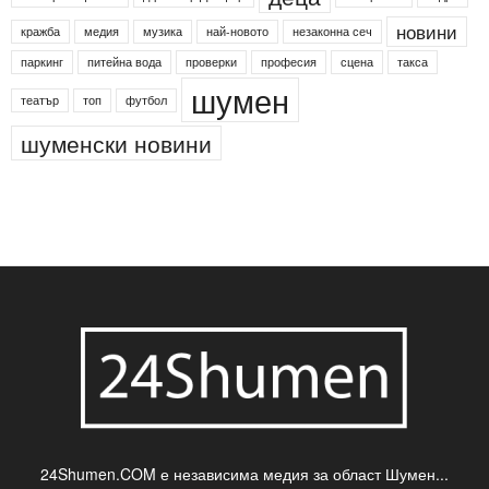
Агенция по заетостта
Васил Левски
Вебер
ДЛС "Паламара"
Менделсон
ПИН-код
Синя зона
Яворов
банкомат
деца
български филми
д-р Нигяр Джафер
интересно
кадри
новини
кражба
медия
музика
най-новото
незаконна сеч
паркинг
питейна вода
проверки
професия
сцена
такса
шумен
театър
топ
футбол
шуменски новини