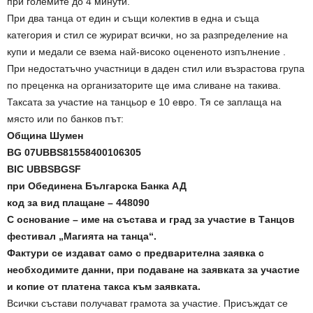
при големите до 4 минути.
При два танца от един и същи колектив в една и съща
категория и стил се журират всички, но за разпределение на
купи и медали се взема най-високо оцененото изпълнение .
При недостатъчно участници в даден стил или възрастова група
по преценка на организаторите ще има сливане на такива.
Таксата за участие на танцьор е 10 евро. Тя се заплаща на
място или по банков път:
Община Шумен
BG 07UBBS81558400106305
BIC UBBSBGSF
при Обединена Българска Банка АД
код за вид плащане – 448090
С основание – име на състава и град за участие в Танцов
фестивал „Магията на танца“.
Фактури се издават само с предварителна заявка с
необходимите данни, при подаване на заявката за участие
и копие от платена такса към заявката.
Всички състави получават грамота за участие. Присъждат се