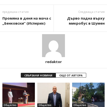
предишна статия
Следваща статия
Промяна в деня на мача с
Дърво падна върху
„Бенковски“ (Исперих)
микробус в Шумен
redaktor
СВЪРЗАНИ НОВИНИ
ОЩЕ ОТ АВТОРА
Общество
Общество
Общество