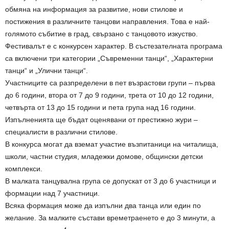
обмяна на информация за развитие, нови стилове и
постижения в различните танцови направления. Това е най-
голямото събитие в град, свързано с танцовото изкуство.
Фестивалът е с конкурсен характер. В състезателната програма
са включени три категории „Съвременни танци“, „Характерни
танци“ и „Улични танци“.
Участниците са разпределени в пет възрастови групи – първа
до 6 години, втора от 7 до 9 години, трета от 10 до 12 години,
четвърта от 13 до 15 години и пета група над 16 години.
Изпълненията ще бъдат оценявани от престижно жури –
специалисти в различни стилове.
В конкурса могат да вземат участие възпитаници на читалища,
школи, частни студия, младежки домове, общински детски
комплекси.
В малката танцувална група се допускат от 3 до 6 участници и
формации над 7 участници.
Всяка формация може да изпълни два танца или един по
желание. За малките състави времетраенето е до 3 минути, а