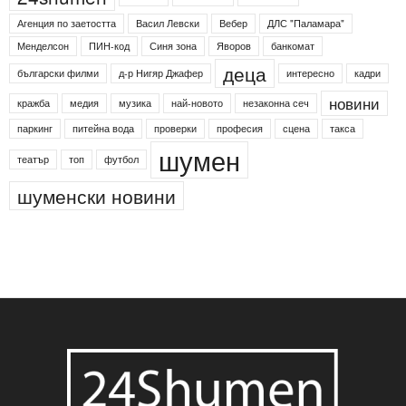
Агенция по заетостта
Васил Левски
Вебер
ДЛС "Паламара"
Менделсон
ПИН-код
Синя зона
Яворов
банкомат
деца
български филми
д-р Нигяр Джафер
интересно
кадри
новини
кражба
медия
музика
най-новото
незаконна сеч
паркинг
питейна вода
проверки
професия
сцена
такса
шумен
театър
топ
футбол
шуменски новини