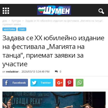
дом
Култура
Задава се ХХ юбилейно издание на фестивала „Магията на танца“,
приемат заявки...
КУЛТУРА
ТОП
Задава се ХХ юбилейно издание
на фестивала „Магията на
танца“, приемат заявки за
участие
от
redaktor
-
2026/05/13 5:34:49 PM
0
Facebook
Twitter