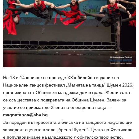
На 13 и 14 юни ще се проведе ХХ юбилейно издание на
Национален танцов фестивал „Магията на танца“ Шумен 2026,
организиран от Общински младежки дом в града. Фестивалът
се осъществява с подкрепата на Община Шумен. Заявки за
участие се приемат до 2 юни на електронна поща –
magnatanca@abv.bg
.
За пореден път красотата и блясъка на танцовото изкуство ще
завладеят сцената в зала „Арена Шумен“. Целта на Фестивала
е популяризиране на младежкото любителско творчество,