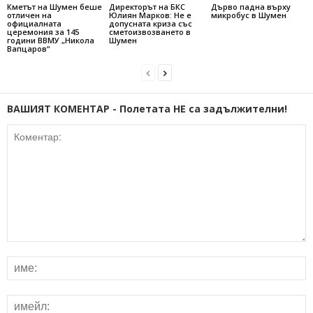
Кметът на Шумен беше
Директорът на БКС
Дърво падна върху
отличен на
Юлиян Марков: Не е
микробус в Шумен
официалната
допусната криза със
церемония за 145
сметоизвозването в
години ВВМУ „Никола
Шумен
Вапцаров“
ВАШИЯТ КОМЕНТАР - Полетата НЕ са задължителни!