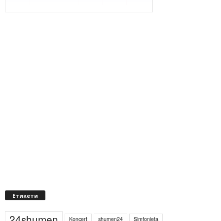
Етикети
24shumen
Koncert
shumen24
Simfonieta