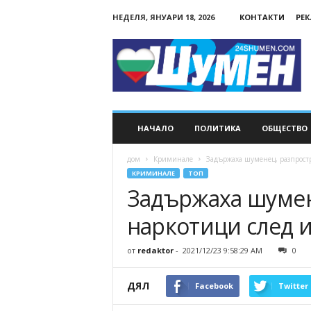
НЕДЕЛЯ, ЯНУАРИ 18, 2026
КОНТАКТИ
РЕ
24Shumen.COM
НАЧАЛО
ПОЛИТИКА
ОБЩЕСТВО
дом
Криминале
Задържаха шуменец, разпростр
КРИМИНАЛЕ
ТОП
Задържаха шумен
наркотици след и
от
redaktor
-
2021/12/23 9:58:29 AM
0
ДЯЛ
Facebook
Twitter