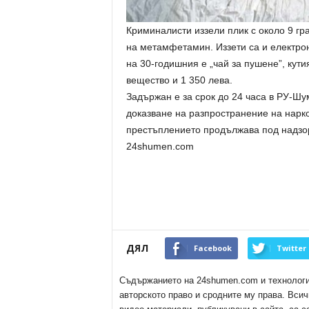
Криминалисти иззели плик с около 9 гр
на метамфетамин. Иззети са и електрон
на 30-годишния е „чай за пушене”, кути
вещество и 1 350 лева.
Задържан е за срок до 24 часа в РУ-Шу
доказване на разпространение на нарк
престъплението продължава под надзор
24shumen.com
ДЯЛ
Facebook
Twitter
Съдържанието на 24shumen.com и технологиит
авторското право и сродните му права. Всич