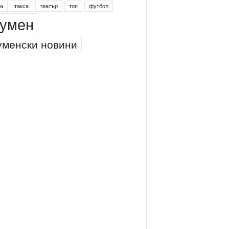
инг
питейна вода
проверки
професия
а
такса
театър
топ
футбол
умен
менски новини