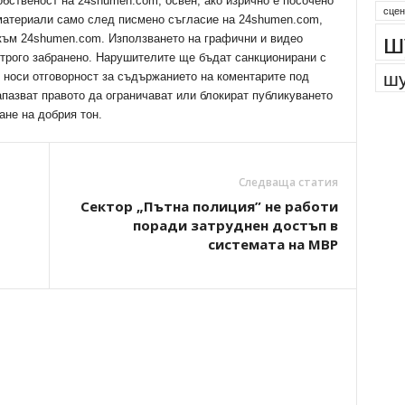
обственост на 24shumen.com, освен, ако изрично е посочено
парк
 материали само след писмено съгласие на 24shumen.com,
сцен
 към 24shumen.com. Използването на графични и видео
ш
трого забранено. Нарушителите ще бъдат санкционирани с
е носи отговорност за съдържанието на коментарите под
апазват правото да ограничават или блокират публикуването
шу
ане на добрия тон.
Следваща статия
Сектор „Пътна полиция” не работи
поради затруднен достъп в
системата на МВР