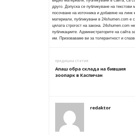
видео материали, публикувани в сайта, са с
друго. Допуска се публикуване на текстови
посочване на източника и добавяне на линк
материали, публикувани в 24shumen.com е с
цялата строгост на закона. 24shumen.com н
публикациите. Администраторите на сайта з
им. Призоваваме ви за толерантност и спазв
предишна статия
Апаш обра склада на бившия
зоопарк в Каспичан
redaktor