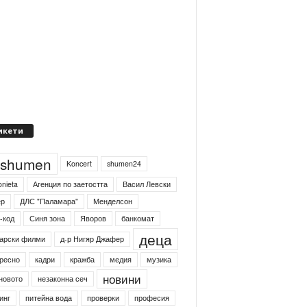
икети
4shumen
Koncert
shumen24
onieta
Агенция по заетостта
Васил Левски
ер
ДЛС "Паламара"
Менделсон
-код
Синя зона
Яворов
банкомат
деца
арски филми
д-р Нигяр Джафер
ресно
кадри
кражба
медия
музика
новини
новото
незаконна сеч