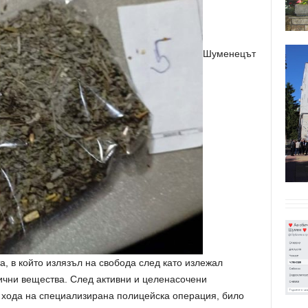
Шуменецът
, в който излязъл на свобода след като излежал
ични вещества. След активни и целенасочени
в хода на специализирана полицейска операция, било