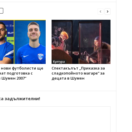
Култура
 нови футболисти ще
Спектакълът „Приказка за
ат подготовка с
сладкопойното магаре“ за
 Шумен 2007“
децата в Шумен
са задължителни!