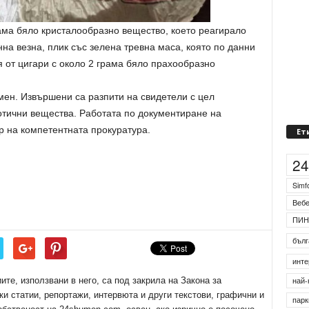
ама бяло кристалообразно вещество, което реагирало
на везна, плик със зелена тревна маса, която по данни
я от цигари с около 2 грама бяло прахообразно
мен. Извършени са разпити на свидетели с цел
отични вещества. Работата по документиране на
 на компетентната прокуратура.
Ет
2
Simf
Веб
ПИН
бълг
е, използвани в него, са под закрила на Закона за
инте
ки статии, репортажи, интервюта и други текстови, графични и
най-