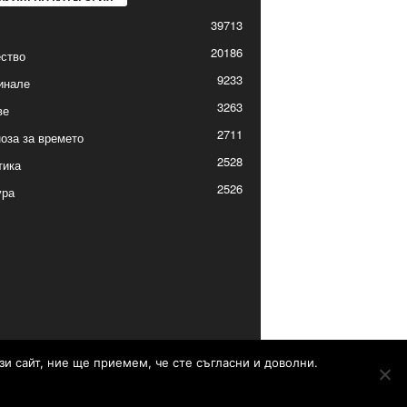
39713
20186
ство
9233
инале
3263
ве
2711
оза за времето
2528
тика
2526
ура
зи сайт, ние ще приемем, че сте съгласни и доволни.
Контакти
Реклама