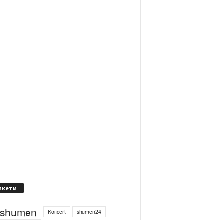
икети
4shumen
Koncert
shumen24