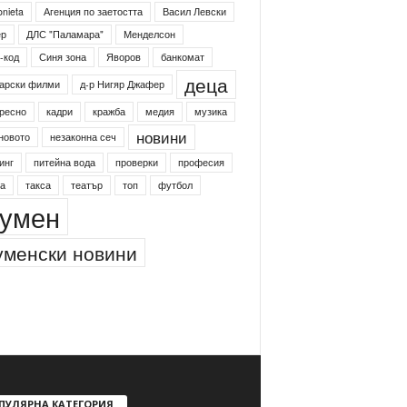
onieta
Агенция по заетостта
Васил Левски
ер
ДЛС "Паламара"
Менделсон
-код
Синя зона
Яворов
банкомат
деца
арски филми
д-р Нигяр Джафер
ресно
кадри
кражба
медия
музика
новини
новото
незаконна сеч
инг
питейна вода
проверки
професия
а
такса
театър
топ
футбол
умен
менски новини
ПУЛЯРНА КАТЕГОРИЯ