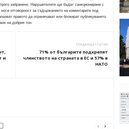
трого забранено. Нарушителите ще бъдат санкционирани с
е носи отговорност за съдържанието на коментарите под
апазват правото да ограничават или блокират публикуването
ане на добрия тон.
Следваща статия
нт,
71% от българите подкрепят
т и
членството на страната в ЕС и 57% в
НАТО