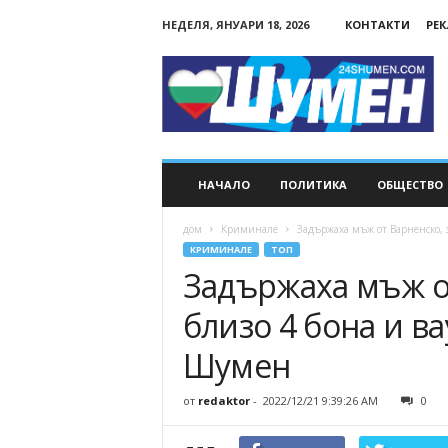
НЕДЕЛЯ, ЯНУАРИ 18, 2026
КОНТАКТИ
РЕ
24Shumen.COM
НАЧАЛО
ПОЛИТИКА
ОБЩЕСТВО
дом
Криминале
Задържаха мъж от Варненско, з
КРИМИНАЛЕ
ТОП
Задържаха мъж о
близо 4 бона и в
Шумен
от
redaktor
-
2022/12/21 9:39:26 AM
0