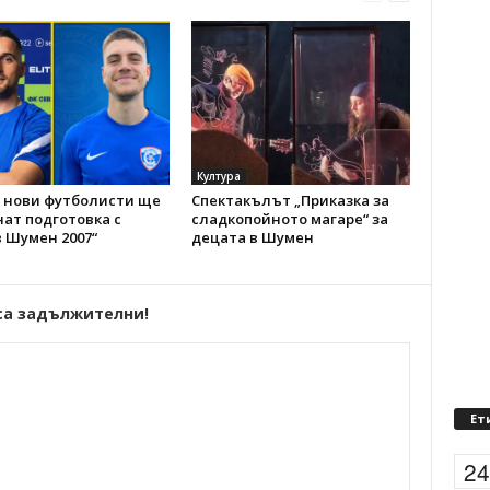
Култура
 нови футболисти ще
Спектакълът „Приказка за
ат подготовка с
сладкопойното магаре“ за
 Шумен 2007“
децата в Шумен
са задължителни!
Ет
2