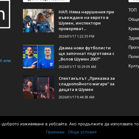
ТОП
НАП: Няма нарушения при
въвеждане на еврото в
Обще
Шумен, инспектори
Крим
проверяват...
2026/01/17 1:22:35 PM
Здра
Прогн
Двама нови футболисти
ще започнат подготовка с
Поли
„Волов Шумен 2007“
m или
Култ
2026/01/17 10:29:09 AM
Спектакълът „Приказка за
сладкопойното магаре“ за
децата в Шумен
2026/01/17 9:44:38 AM
ай-доброто изживяване в уебсайта. Ако продължите да използвате то
а от
Приемам
Общи условия