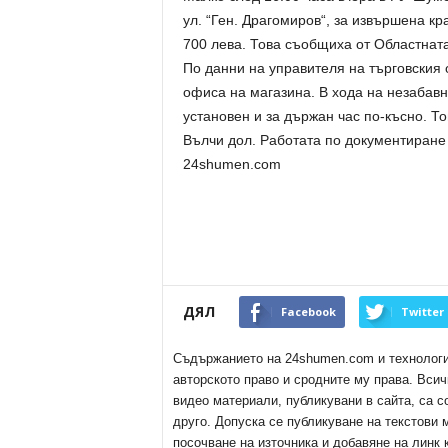
ул. “Ген. Драгомиров“, за извършена кр
700 лева. Това съобщиха от Областнат
По данни на управителя на търговския о
офиса на магазина. В хода на незабав
установен и за държан час по-късно. Т
Вълчи дол. Работата по документиран
24shumen.com
ДЯЛ
Facebook
Twitter
Съдържанието на 24shumen.com и технологиит
авторското право и сродните му права. Всич
видео материали, публикувани в сайта, са с
друго. Допуска се публикуване на текстови
посочване на източника и добавяне на линк