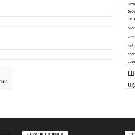
Simf
Веб
ПИН
бълг
инте
най-
парк
сцен
ш
шу
ДОРИ ОЩЕ НОВИНИ
ПО