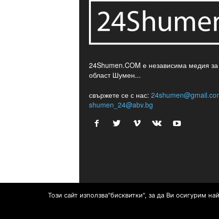
24Shumen.COM е независима медия за
област Шумен...
свържете се с нас:
24shumen@gmail.co
shumen_24@abv.bg
Този сайт използва"бисквитки", за да Ви осигурим н
© © 2017 24Shumen.COM. Изработка и поддръжк
Timag.EU
и
CHOCHEV TEAM