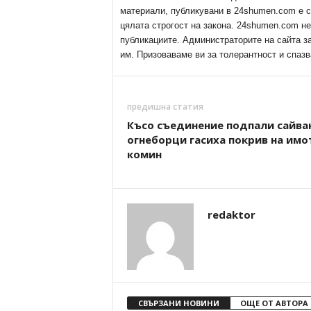
материали, публикувани в 24shumen.com е с
цялата строгост на закона. 24shumen.com н
публикациите. Администраторите на сайта з
им. Призоваваме ви за толерантност и спазв
предишна статия
Късо съединение подпали сайва
огнеборци гасиха покрив на имо
комин
redaktor
СВЪРЗАНИ НОВИНИ
ОЩЕ ОТ АВТОРА