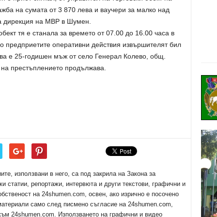
ажба на сумата от 3 870 лева и ваучери за малко над
а дирекция на МВР в Шумен.
бект тя е станала за времето от 07.00 до 16.00 часа в
но предприетите оперативни действия извършителят бил
ова е 25-годишен мъж от село Генерал Колево, общ.
е на престъплението продължава.
е, използвани в него, са под закрила на Закона за
ки статии, репортажи, интервюта и други текстови, графични и
обственост на 24shumen.com, освен, ако изрично е посочено
 материали само след писмено съгласие на 24shumen.com,
 към 24shumen.com. Използването на графични и видео