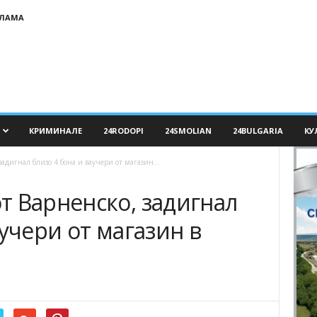
КЛАМА
КРИМИНАЛЕ
24RODOPI
24SMOLIAN
24BULGARIA
КУ
адигнал близо 4 бона и ваучери от магазин...
т Варненско, задигнал
аучери от магазин в