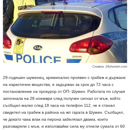
Снимка: 24shumen.com
29-годишен шуменец, криминално проявен с грабеж и държане
на наркотични вещества, е задържан за срок до 72 часа с
постановление на прокурор от ОП- Шумен. Работата по случая
започнала на 28 ноември след получен сигнал от мъж, който
съобщил малко след 18 часа на телефон 112, че е станал
свидетел на грабеж в района на жп гарата в Шумен. Съобщил,
че докато чака влак на перона забелязал двама, които
разговаряли с мъж, и използвайки сила му отнели сумата от 60