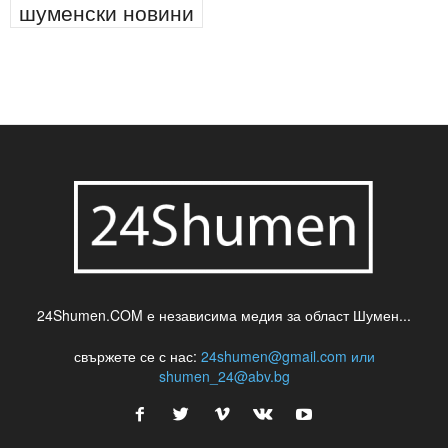
паркинг
питейна вода
проверки
професия
сцена
такса
шумен
театър
топ
футбол
шуменски новини
24Shumen.COM е независима медия за област Шумен...
свържете се с нас:
24shumen@gmail.com или