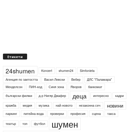
Етикети
24shumen
Koncert
shumen24
Simfonieta
Агенция по заетостта
Васил Левски
Вебер
ДЛС "Паламара"
Менделсон
ПИН-код
Синя зона
Яворов
банкомат
деца
български филми
д-р Нигяр Джафер
интересно
кадри
новини
кражба
медия
музика
най-новото
незаконна сеч