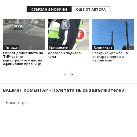
СВЪРЗАНИ НОВИНИ
ОЩЕ ОТ АВТОРА
Пътища
Криминале
Криминале
Спират движението на
Дрогиран подкара
Разкриха кражба на
ТИР-ове по
кола
електроенергия в
магистралите у нас на
частен имот
официални празници
ВАШИЯТ КОМЕНТАР - Полетата НЕ са задължителни!