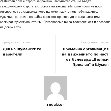
24shumen.com е строго забранено. Нарушителите ще бъдат
санкционирани с цялата строгост на закона. 24shumen.com не носи
отговорност за съдържанието на коментарите под публикациите.
Администраторите на сайта запазват правото да ограничават или
блокират публикуването им. Призоваваме ви за толерантност и спазване
на добрия тон.
предишна статия
Следваща статия
Ден на шуменските
Временна организация
дарители
на движението по част
от булевард „Велики
Преслав“ в Шумен
redaktor