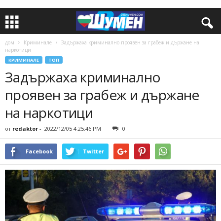
дом
Криминале
Задържаха криминално проявен за грабеж и държане на
наркотици
КРИМИНАЛЕ
ТОП
Задържаха криминално
проявен за грабеж и държане
на наркотици
от
redaktor
-
2022/12/05 4:25:46 PM
0
Facebook
Twitter