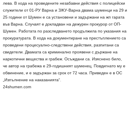
лева. В хода на проведените незабавни действия с полицейски
служители от 01-РУ Варна и ЗЖУ-Варна двама шуменци на 29 и
25 години от Шумен е са установени и задържани на жп гарата
във Варна. Случаят е докладван на дежурен прокурор от ОП-
Шумен. Работата по разследването продължила по указания на
прокуратурата. В хода на документиране на престъплението са
проведени процесуално-следствени действия, разпитани са
свидетели. Двамата са криминално проявени с държане на
наркотични вещества и грабеж. Осъждани са. Изяснено било,
че автор на грабежа е 29-годишният шуменец. Повдигнато му е
обвинение, и е задържан за срок от 72 часа. Приведен е в ОС
„Изпълнение на наказанията“.
24shumen.com