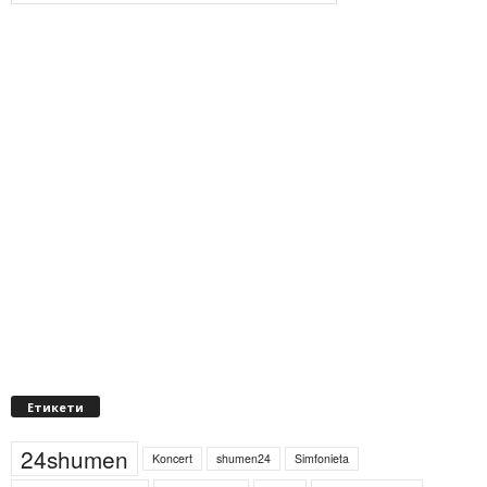
Етикети
24shumen
Koncert
shumen24
Simfonieta