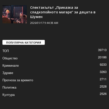
Спектакълът „Приказка за
сладкопойното магаре“ за децата в
Шумен
2026/01/17 9:44:38 AM
ПОПУЛЯРНА КАТЕГОРИЯ
39713
ТОП
20186
Общество
9233
Криминале
3263
Здраве
2711
Прогноза за времето
2528
Политика
2526
Култура