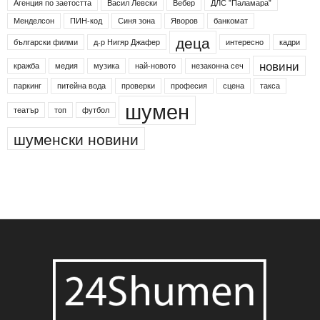
Агенция по заетостта
Васил Левски
Вебер
ДЛС "Паламара"
Менделсон
ПИН-код
Синя зона
Яворов
банкомат
деца
български филми
д-р Нигяр Джафер
интересно
кадри
новини
кражба
медия
музика
най-новото
незаконна сеч
паркинг
питейна вода
проверки
професия
сцена
такса
шумен
театър
топ
футбол
шуменски новини