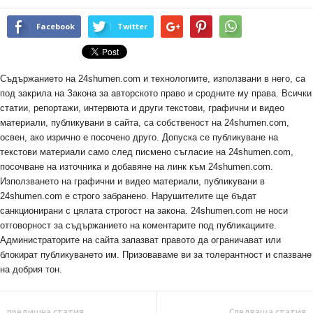
Facebook
Twitter
Съдържанието на 24shumen.com и технологиите, използвани в него, са
под закрила на Закона за авторското право и сродните му права. Всички
статии, репортажи, интервюта и други текстови, графични и видео
материали, публикувани в сайта, са собственост на 24shumen.com,
освен, ако изрично е посочено друго. Допуска се публикуване на
текстови материали само след писмено съгласие на 24shumen.com,
посочване на източника и добавяне на линк към 24shumen.com.
Използването на графични и видео материали, публикувани в
24shumen.com е строго забранено. Нарушителите ще бъдат
санкционирани с цялата строгост на закона. 24shumen.com не носи
отговорност за съдържанието на коментарите под публикациите.
Администраторите на сайта запазват правото да ограничават или
блокират публикуването им. Призоваваме ви за толерантност и спазване
на добрия тон.
предишна статия
Следваща статия