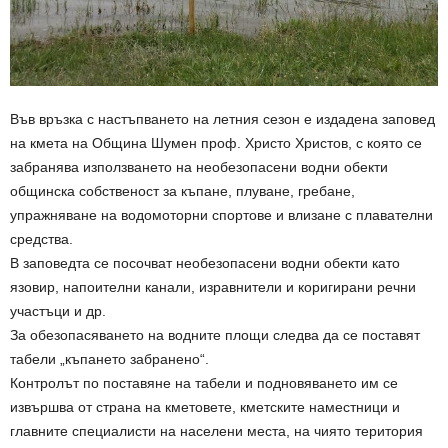
Във връзка с настъпването на летния сезон е издадена заповед
на кмета на Община Шумен проф. Христо Христов, с която се
забранява използването на необезопасени водни обекти
общинска собственост за къпане, плуване, гребане,
упражняване на водомоторни спортове и влизане с плавателни
средства.
В заповедта се посочват необезопасени водни обекти като
язовир, напоителни канали, изравнители и коригирани речни
участъци и др.
За обезопасяването на водните площи следва да се поставят
табели „къпането забранено“.
Контролът по поставяне на табели и подновяването им се
извършва от страна на кметовете, кметските наместници и
главните специалисти на населени места, на чиято територия