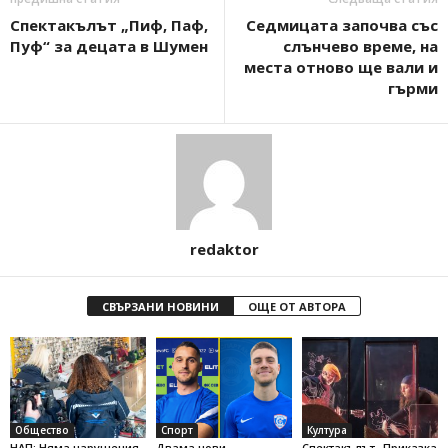
Спектакълът „Пиф, Паф,
Седмицата започва със
Пуф“ за децата в Шумен
слънчево време, на
места отново ще вали и
гърми
redaktor
СВЪРЗАНИ НОВИНИ
ОЩЕ ОТ АВТОРА
Общество
Спорт
Култура
НАП: Няма нарушения
Двама нови
Спектакълът „Приказка