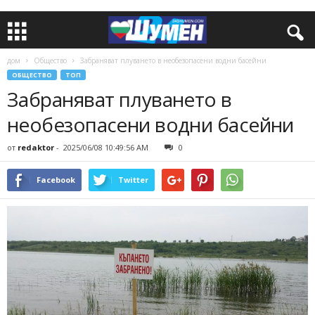
дом
Общество
Забраняват плуването в необезопасени водни басейни
ОБЩЕСТВО
ТОП
Забраняват плуването в
необезопасени водни басейни
от
redaktor
-
2025/06/08 10:49:56 AM
0
Facebook
Twitter