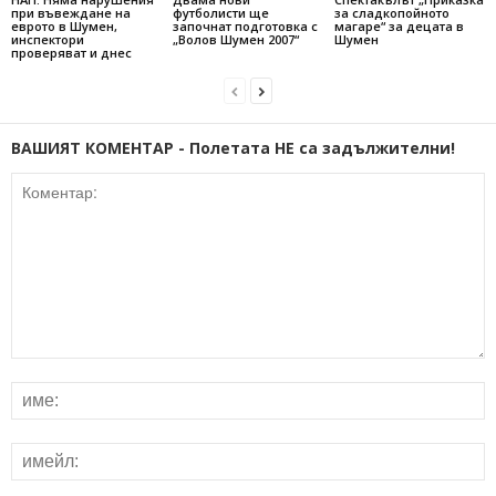
при въвеждане на
футболисти ще
за сладкопойното
еврото в Шумен,
започнат подготовка с
магаре“ за децата в
инспектори
„Волов Шумен 2007“
Шумен
проверяват и днес
ВАШИЯТ КОМЕНТАР - Полетата НЕ са задължителни!